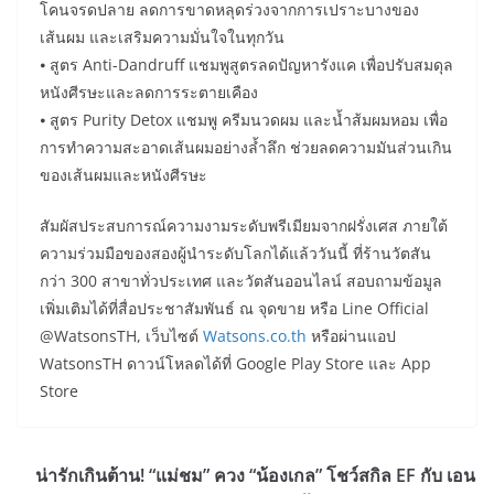
โคนจรดปลาย ลดการขาดหลุดร่วงจากการเปราะบางของ
เส้นผม และเสริมความมั่นใจในทุกวัน
⦁ สูตร Anti-Dandruff แชมพูสูตรลดปัญหารังแค เพื่อปรับสมดุล
หนังศีรษะและลดการระตายเคือง
⦁ สูตร Purity Detox แชมพู ครีมนวดผม และน้ำส้มผมหอม เพื่อ
การทำความสะอาดเส้นผมอย่างล้ำลึก ช่วยลดความมันส่วนเกิน
ของเส้นผมและหนังศีรษะ
สัมผัสประสบการณ์ความงามระดับพรีเมียมจากฝรั่งเศส ภายใต้
ความร่วมมือของสองผู้นำระดับโลกได้แล้ววันนี้ ที่ร้านวัตสัน
กว่า 300 สาขาทั่วประเทศ และวัตสันออนไลน์ สอบถามข้อมูล
เพิ่มเติมได้ที่สื่อประชาสัมพันธ์ ณ จุดขาย หรือ Line Official
@WatsonsTH, เว็บไซต์
Watsons.co.th
หรือผ่านแอป
WatsonsTH ดาวน์โหลดได้ที่ Google Play Store และ App
Store
น่ารักเกินต้าน! “แม่ชม” ควง “น้องเกล” โชว์สกิล EF กับ เอน