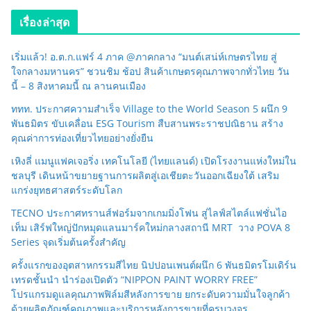
เรื่องล่าสุด
เริ่มแล้ว! อ.ต.ก.แฟร์ 4 ภาค @ภาคกลาง “มนต์เสน่ห์เกษตรไทย สู่
ใจกลางมหานคร” ชวนชิม ช้อป สินค้าเกษตรคุณภาพจากทั่วไทย วัน
นี้ – 8 สิงหาคมนี้ ณ ลานคนเมือง
ททท. ประกาศความสำเร็จ Village to the World Season 5 ผนึก 9
พันธมิตร ขับเคลื่อน ESG Tourism สืบสานพระราชปณิธาน สร้าง
คุณค่าการท่องเที่ยวไทยอย่างยั่งยืน
เหิงลี่ แมนูแฟคเจอริ่ง เทคโนโลยี (ไทยแลนด์) เปิดโรงงานแห่งใหม่ใน
ชลบุรี เดินหน้าขยายฐานการผลิตสู่เอเชียตะวันออกเฉียงใต้ เสริม
แกร่งยุทธศาสตร์ระดับโลก
TECNO ประกาศทรานส์ฟอร์มจากเกมมิ่งโฟน สู่ไลฟ์สไตล์แฟชั่นไอ
เท็ม เสิร์ฟใหญ่ปักหมุดแลนมาร์คใหม่กลางสถานี MRT วาง POVA 8
Series จุดเริ่มต้นครั้งสำคัญ
ครั้งแรกของอุตสาหกรรมสีไทย นิปปอนเพนต์ผนึก 6 พันธมิตรโมเดิร์น
เทรดชั้นนำ นำร่องเปิดตัว “NIPPON PAINT WORRY FREE”
โปรแกรมดูแลคุณภาพฟิล์มสีหลังการขาย ยกระดับความมั่นใจลูกค้า
ด้วยผลิตภัณฑ์คุณภาพและบริการหลังการขายที่ครบวงจร