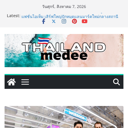
Skip
วันศุกร์, สิงหาคม 7, 2026
to
Latest:
TECNO ประกาศทรานส์ฟอร์มจากเกมมิ่งโฟน สู่ไลฟ์สไตล์
content
แฟชั่นไอเท็ม เสิร์ฟใหญ่ปักหมุดแลนมาร์คใหม่กลางสถานี
MRT วาง POVA 8 Series จุดเริ่มต้นครั้งสำคัญ
ครั้งแรกของอุตสาหกรรมสีไทย นิปปอนเพนต์ผนึก 6 พันธ
มิตรโมเดิร์นเทรดชั้นนำ นำร่องเปิดตัว “NIPPON PAINT
WORRY FREE” โปรแกรมดูแลคุณภาพฟิล์มสีหลังการขาย
ยกระดับความมั่นใจลูกค้าด้วยผลิตภัณฑ์คุณภาพและ
บริการหลังการขายที่ครบวงจร
เริ่มแล้ว! อ.ต.ก.แฟร์ 4 ภาค @ภาคกลาง “มนต์เสน่ห์เกษตร
ไทย สู่ใจกลางมหานคร” ชวนชิม ช้อป สินค้าเกษตร
คุณภาพจากทั่วไทย วันนี้ – 8 สิงหาคมนี้ ณ ลานคนเมือง
ททท. ประกาศความสำเร็จ Village to the World Season
5 ผนึก 9 พันธมิตร ขับเคลื่อน ESG Tourism สืบสานพระ
ราชปณิธาน สร้างคุณค่าการท่องเที่ยวไทยอย่างยั่งยืน
เหิงลี่ แมนูแฟคเจอริ่ง เทคโนโลยี (ไทยแลนด์) เปิดโรงงาน
แห่งใหม่ในชลบุรี เดินหน้าขยายฐานการผลิตสู่เอเชียตะวัน
ออกเฉียงใต้ เสริมแกร่งยุทธศาสตร์ระดับโลก