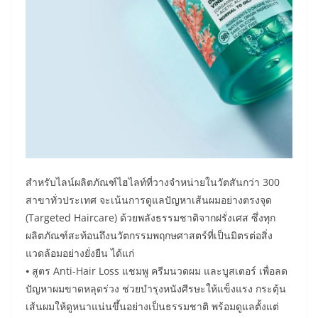
สำหรับไลน์ผลิตภัณฑ์ไฮไลท์ที่วางจำหน่ายในวัตสันกว่า 300
สาขาทั่วประเทศ จะเน้นการดูแลปัญหาเส้นผมอย่างตรงจุด
(Targeted Haircare) ด้วยพลังธรรมชาติจากฝรั่งเศส ซึ่งทุก
ผลิตภัณฑ์สะท้อนถึงนวัตกรรมพฤกษศาสตร์ที่เป็นมิตรต่อสิ่ง
แวดล้อมอย่างยั่งยืน ได้แก่
⦁ สูตร Anti-Hair Loss แชมพู ครีมนวดผม และบูสเตอร์ เพื่อลด
ปัญหาผมขาดหลุดร่วง ช่วยบำรุงหนังศีรษะให้แข็งแรง กระตุ้น
เส้นผมให้ดูหนาแน่นขึ้นอย่างเป็นธรรมชาติ พร้อมดูแลตั้งแต่