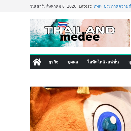
Skip
Latest:
ททท. ประกาศความสำเ
วันเสาร์, สิงหาคม 8, 2026
to
พันธมิตร ขับเคลื่อ
คุณค่าการท่องเที่ยวไท
content
เหิงลี่ แมนูแฟคเจอริ
ในชลบุรี เดินหน้าขย
เสริมแกร่งยุทธศาสต
LORDNINE จัดศึกคนด
the Tenth Lord” เปิ
ใหม่ เฮเลนา
PIPPER STANDARD® 
ธุรกิจ
บุคคล
ไลฟ์สไตล์ -แฟชั่น
ส
เลี้ยง ชูนวัตกรรมพล
ปลอดภัย ไร้สารตกค้
เริ่มแล้ว! อ.ต.ก.แฟร
ใจกลางมหานคร” ชวนช
ไทย วันนี้ – 8 สิงหา