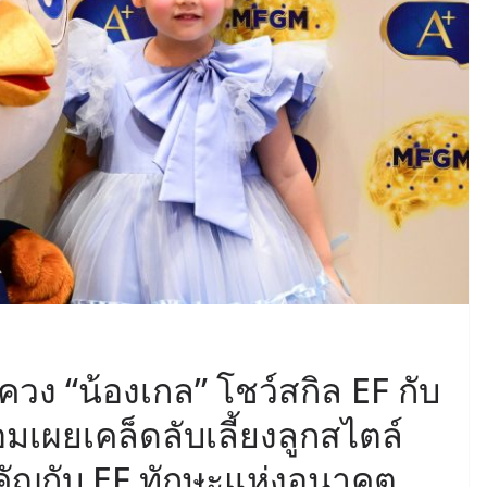
 ควง “น้องเกล” โชว์สกิล EF กับ
มเผยเคล็ดลับเลี้ยงลูกสไตล์
คัญกับ EF ทักษะแห่งอนาคต