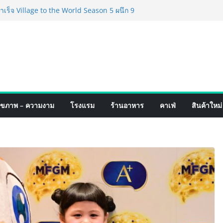
ร็จ Village to the World Season 5 ผนึก 9
น ESG Tourism สืบสานพระราชปณิธาน สร้าง
ยอย่างยั่งยืน
่ง เทคโนโลยี (ไทยแลนด์) เปิดโรงงานแห่งใหม่
ายฐานการผลิตสู่เอเชียตะวันออกเฉียงใต้
ร์ระดับโลก
ังสายเกม ไทย ปะทะ ฟิลิปปินส์ ใน “Rise of
ดสงครามกิลด์ข้ามประเทศ ฉลองเซิร์ฟเวอร์
เปิดตัวแชมพูอาบน้ำ และ โฟมอาบแห้งสัตว์
ุขภาพ – ความงาม
โรงแรม
ร้านอาหาร
คาเฟ่
สินค้าใหม่
ังธรรมชาติ “Zero-Residue” เลียขนได้
าง
์ 4 ภาค @ภาคกลาง “มนต์เสน่ห์เกษตรไทย สู่
ิม ช้อป สินค้าเกษตรคุณภาพจากทั่ว
คมนี้ ณ ลานคนเมือง