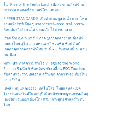
ใน “Rise of the Tenth Lord” เปิดสงครามกิลด์ข้าม
ประเทศ ฉลองเซิร์ฟเวอร์ใหม่ เฮเลนา
PIPPER STANDARD® เปิดตัวแชมพูอาบน้ำ และ โฟม
อาบแห้งสัตว์เลี้ยง ชูนวัตกรรมพลังธรรมชาติ “Zero-
Residue” เลียขนได้ ปลอดภัย ไร้สารตกค้าง
เริ่มแล้ว! อ.ต.ก.แฟร์ 4 ภาค @ภาคกลาง “มนต์เสน่ห์
เกษตรไทย สู่ใจกลางมหานคร” ชวนชิม ช้อป สินค้า
เกษตรคุณภาพจากทั่วไทย วันนี้ – 8 สิงหาคมนี้ ณ ลาน
คนเมือง
ททท. ประกาศความสำเร็จ Village to the World
Season 5 ผนึก 9 พันธมิตร ขับเคลื่อน ESG Tourism
สืบสานพระราชปณิธาน สร้างคุณค่าการท่องเที่ยวไทย
อย่างยั่งยืน
เหิงลี่ แมนูแฟคเจอริ่ง เทคโนโลยี (ไทยแลนด์) เปิด
โรงงานแห่งใหม่ในชลบุรี เดินหน้าขยายฐานการผลิตสู่
เอเชียตะวันออกเฉียงใต้ เสริมแกร่งยุทธศาสตร์ระดับ
โลก