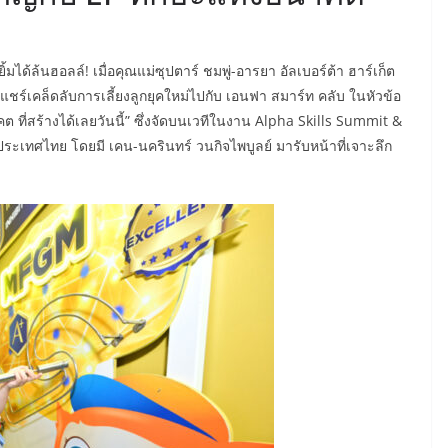
ได้ล้นฮอลล์! เมื่อคุณแม่ซุปตาร์ ชมพู่-อารยา อัลเบอร์ต้า ฮาร์เก็ต
่วมแชร์เคล็ดลับการเลี้ยงลูกยุคใหม่ไปกับ เอนฟา สมาร์ท คลับ ในหัวข้อ
 ที่สร้างได้เลยวันนี้” ซึ่งจัดบนเวทีในงาน Alpha Skills Summit &
ประเทศไทย โดยมี เคน-นครินทร์ วนกิจไพบูลย์ มารับหน้าที่เจาะลึก