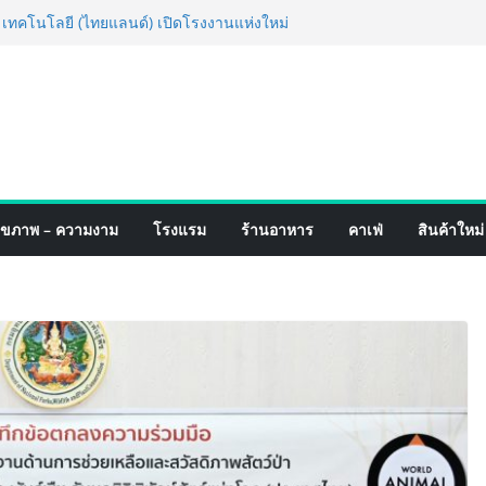
่ง เทคโนโลยี (ไทยแลนด์) เปิดโรงงานแห่งใหม่
ายฐานการผลิตสู่เอเชียตะวันออกเฉียงใต้
ร์ระดับโลก
ฟอร์มจากเกมมิ่งโฟน สู่ไลฟ์สไตล์แฟชั่นไอ
หมุดแลนมาร์คใหม่กลางสถานี MRT วาง POVA
รั้งสำคัญ
เปิดตัวแชมพูอาบน้ำ และ โฟมอาบแห้งสัตว์
ังธรรมชาติ “Zero-Residue” เลียขนได้
าง
์ 4 ภาค @ภาคกลาง “มนต์เสน่ห์เกษตรไทย สู่
ุขภาพ – ความงาม
โรงแรม
ร้านอาหาร
คาเฟ่
สินค้าใหม่
ิม ช้อป สินค้าเกษตรคุณภาพจากทั่ว
คมนี้ ณ ลานคนเมือง
ร็จ Village to the World Season 5 ผนึก 9
น ESG Tourism สืบสานพระราชปณิธาน สร้าง
ยอย่างยั่งยืน