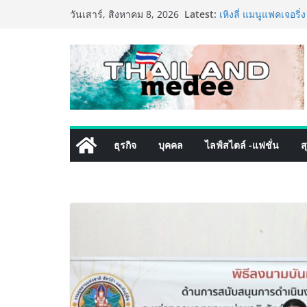
Skip
Latest:
เหิงลี่ แมนูแฟคเจอริ
วันเสาร์, สิงหาคม 8, 2026
to
ในชลบุรี เดินหน้าขย
เสริมแกร่งยุทธศาสต
content
TECNO ประกาศทรานส์
เท็ม เสิร์ฟใหญ่ปัก
8 Series จุดเริ่มต้นค
PIPPER STANDARD® 
เลี้ยง ชูนวัตกรรมพล
ปลอดภัย ไร้สารตกค้
เริ่มแล้ว! อ.ต.ก.แฟร
ธุรกิจ
บุคคล
ไลฟ์สไตล์ -แฟชั่น
ส
ใจกลางมหานคร” ชวนช
ไทย วันนี้ – 8 สิงหา
ททท. ประกาศความสำเ
พันธมิตร ขับเคลื่อ
คุณค่าการท่องเที่ยวไท