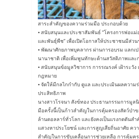
สาระสำคัญของความร่วมมือ ประกอบด้วย
⦁ สนับสนุนและประชาสัมพันธ์ “โครงการพ่อแม่อ
และพันธุ์พืช” เพื่อเปิดโอกาสให้ประชาชนมีส่วน
⦁ พัฒนาศักยภาพบุคลากร ผ่านการอบรม แลกเปลี่ย
นานาชาติ เพื่อเพิ่มพูนทักษะด้านสวัสดิภาพและก
⦁ สนับสนุนข้อมูลวิชาการ การรณรงค์ เฝ้าระวั
กฎหมาย
⦁ จัดให้มีกลไกกำกับ ดูแล และประเมินผลความร่ว
ประสิทธิภาพ
นางสาวโรจนา สังข์ทอง ประธานกรรมการมูลนิธิพ
มือครั้งนี้เป็นก้าวสำคัญในการคุ้มครองสัตว์ป่า
ล้านดอลลาร์ทั่วโลก และยังคงเป็นแรงกดดันสำคั
แสวงหาประโยชน์ และการสูญเสียถิ่นอาศัย ค
สำคัญในการขับเคลื่อนการช่วยเหลือ การคุ้มครอง