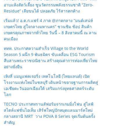
อาบแห้งสัตว์เลี้ยง ชูนวัตกรรมพลังธรรมชาติ “Zero-
Residue” เลียขนได้ ปลอดภัย ไร้สารตกค้าง
เริ่มแล้ว! อ.ต.ก.แฟร์ 4 ภาค @ภาคกลาง “มนต์เสน่ห์
เกษตรไทย สู่ใจกลางมหานคร” ชวนชิม ช้อป สินค้า
เกษตรคุณภาพจากทั่วไทย วันนี้ – 8 สิงหาคมนี้ ณ ลาน
คนเมือง
ททท. ประกาศความสำเร็จ Village to the World
Season 5 ผนึก 9 พันธมิตร ขับเคลื่อน ESG Tourism
สืบสานพระราชปณิธาน สร้างคุณค่าการท่องเที่ยวไทย
อย่างยั่งยืน
เหิงลี่ แมนูแฟคเจอริ่ง เทคโนโลยี (ไทยแลนด์) เปิด
โรงงานแห่งใหม่ในชลบุรี เดินหน้าขยายฐานการผลิตสู่
เอเชียตะวันออกเฉียงใต้ เสริมแกร่งยุทธศาสตร์ระดับ
โลก
TECNO ประกาศทรานส์ฟอร์มจากเกมมิ่งโฟน สู่ไลฟ์
สไตล์แฟชั่นไอเท็ม เสิร์ฟใหญ่ปักหมุดแลนมาร์คใหม่
กลางสถานี MRT วาง POVA 8 Series จุดเริ่มต้นครั้ง
สำคัญ