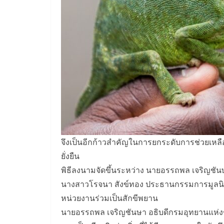
จึงเป็นอีกก้าวสำคัญในการยกระดับการช่วยเหลื
ยั่งยืน
พิธีลงนามจัดขึ้นระหว่าง นายอรรถพล เจริญชันษา
นางสาวโรจนา สังข์ทอง ประธานกรรมการมูลนิธิพ
หน่วยงานร่วมเป็นสักขีพยาน
นายอรรถพล เจริญชันษา อธิบดีกรมอุทยานแห่งชาต