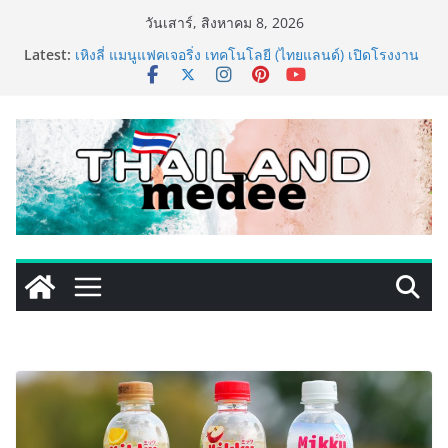
Skip
วันเสาร์, สิงหาคม 8, 2026
to
Latest:
เหิงลี่ แมนูแฟคเจอริ่ง เทคโนโลยี (ไทยแลนด์) เปิดโรงงาน
content
แห่งใหม่ในชลบุรี เดินหน้าขยายฐานการผลิตสู่เอเชียตะวัน
ออกเฉียงใต้ เสริมแกร่งยุทธศาสตร์ระดับโลก
TECNO ประกาศทรานส์ฟอร์มจากเกมมิ่งโฟน สู่ไลฟ์สไตล์
แฟชั่นไอเท็ม เสิร์ฟใหญ่ปักหมุดแลนมาร์คใหม่กลางสถานี
MRT วาง POVA 8 Series จุดเริ่มต้นครั้งสำคัญ
PIPPER STANDARD® เปิดตัวแชมพูอาบน้ำ และ โฟมอาบ
แห้งสัตว์เลี้ยง ชูนวัตกรรมพลังธรรมชาติ “Zero-Residue”
เลียขนได้ ปลอดภัย ไร้สารตกค้าง
เริ่มแล้ว! อ.ต.ก.แฟร์ 4 ภาค @ภาคกลาง “มนต์เสน่ห์เกษตร
ไทย สู่ใจกลางมหานคร” ชวนชิม ช้อป สินค้าเกษตร
คุณภาพจากทั่วไทย วันนี้ – 8 สิงหาคมนี้ ณ ลานคนเมือง
ททท. ประกาศความสำเร็จ Village to the World Season
5 ผนึก 9 พันธมิตร ขับเคลื่อน ESG Tourism สืบสานพระ
ราชปณิธาน สร้างคุณค่าการท่องเที่ยวไทยอย่างยั่งยืน