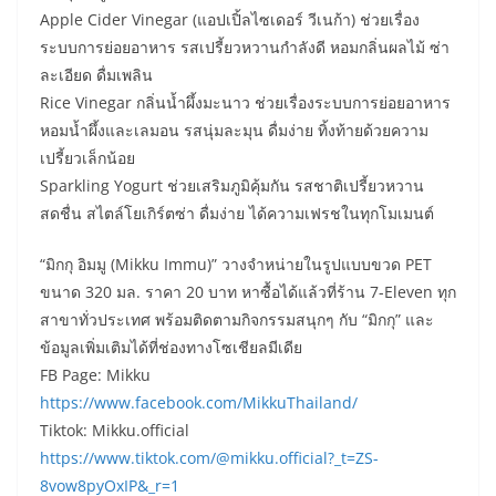
Apple Cider Vinegar (แอปเปิ้ลไซเดอร์ วีเนก้า) ช่วยเรื่อง
ระบบการย่อยอาหาร รสเปรี้ยวหวานกำลังดี หอมกลิ่นผลไม้ ซ่า
ละเอียด ดื่มเพลิน
Rice Vinegar กลิ่นน้ำผึ้งมะนาว ช่วยเรื่องระบบการย่อยอาหาร
หอมน้ำผึ้งและเลมอน รสนุ่มละมุน ดื่มง่าย ทิ้งท้ายด้วยความ
เปรี้ยวเล็กน้อย
Sparkling Yogurt ช่วยเสริมภูมิคุ้มกัน รสชาติเปรี้ยวหวาน
สดชื่น สไตล์โยเกิร์ตซ่า ดื่มง่าย ได้ความเฟรชในทุกโมเมนต์
“มิกกุ อิมมู (Mikku Immu)” วางจำหน่ายในรูปแบบขวด PET
ขนาด 320 มล. ราคา 20 บาท หาซื้อได้แล้วที่ร้าน 7-Eleven ทุก
สาขาทั่วประเทศ พร้อมติดตามกิจกรรมสนุกๆ กับ “มิกกุ” และ
ข้อมูลเพิ่มเติมได้ที่ช่องทางโซเชียลมีเดีย
FB Page: Mikku
https://www.facebook.com/MikkuThailand/
Tiktok: Mikku.official
https://www.tiktok.com/@mikku.official?_t=ZS-
8vow8pyOxIP&_r=1