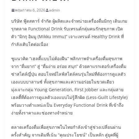
พฤษภาคม 6, 2026
admin
บริษัท ฟู้ดสตาร์ จำกัด ผู้ผลิตและจำหน่ายเครื่องดื่มมิกกุ เดินเกม
รุกตลาด Functional Drink รับเทรนด์กลุ่มคนรักสุขภาพ เปิด
ตัว “มิกกุ อิมมู (Mikku Immu)” เจาะเทรนด์ Healthy Drink ที่
กำลังเติบโตต่อเนื่อง
ชูแนวคิด “เฮลตี้แบบไม่ต้องฝืน” พลิกภาพจำเครื่องดื่มสุขภาพ
จาก “ดื่มยาก” สู่ “ดื่มง่าย อร่อย สนุก” ด้วยคาแรกเตอร์เครื่องดื่ม
ซ่าสไตล์ญี่ปุ่น ตอบโจทย์ไลฟ์สไตล์คนรุ่นใหม่ที่ต้องการดูแลตัว
เองแบบบาลานซ์ ทั้งสุขภาพและความอร่อยในขวดเดียว
มุ่งเจาะกลุ่ม Young Generation, First Jobber และกลุ่มสาย
เฮลตี้ที่ต้องการดูแลตัวเองแบบไม่รู้สึกผิด (Less-Guilt Lifestyle)
พร้อมวางตำแหน่งเป็น Everyday Functional Drink ที่เข้าถึง
ง่ายทั้งราคาและช่องทางจำหน่าย
ตลาดเครื่องดื่มเพื่อสุขภาพในไทยกำลังเข้าสู่ช่วงเปลี่ยนผ่าน
ครั้งสำคัญ จากเดิมที่เน้น “คุณประโยชน์” เป็นหลัก สู่ยุคที่ผู้