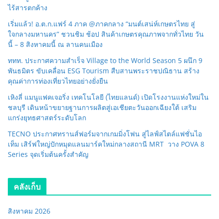
ไร้สารตกค้าง
เริ่มแล้ว! อ.ต.ก.แฟร์ 4 ภาค @ภาคกลาง “มนต์เสน่ห์เกษตรไทย สู่
ใจกลางมหานคร” ชวนชิม ช้อป สินค้าเกษตรคุณภาพจากทั่วไทย วัน
นี้ – 8 สิงหาคมนี้ ณ ลานคนเมือง
ททท. ประกาศความสำเร็จ Village to the World Season 5 ผนึก 9
พันธมิตร ขับเคลื่อน ESG Tourism สืบสานพระราชปณิธาน สร้าง
คุณค่าการท่องเที่ยวไทยอย่างยั่งยืน
เหิงลี่ แมนูแฟคเจอริ่ง เทคโนโลยี (ไทยแลนด์) เปิดโรงงานแห่งใหม่ใน
ชลบุรี เดินหน้าขยายฐานการผลิตสู่เอเชียตะวันออกเฉียงใต้ เสริม
แกร่งยุทธศาสตร์ระดับโลก
TECNO ประกาศทรานส์ฟอร์มจากเกมมิ่งโฟน สู่ไลฟ์สไตล์แฟชั่นไอ
เท็ม เสิร์ฟใหญ่ปักหมุดแลนมาร์คใหม่กลางสถานี MRT วาง POVA 8
Series จุดเริ่มต้นครั้งสำคัญ
คลังเก็บ
สิงหาคม 2026