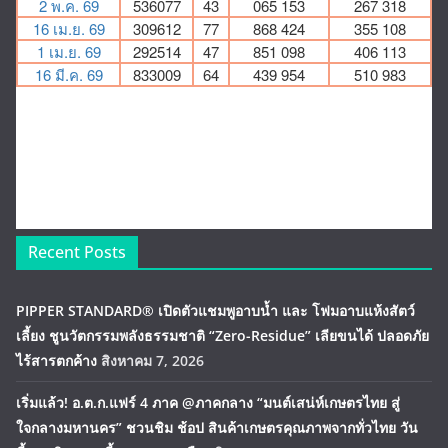
Recent Posts
PIPPER STANDARD® เปิดตัวแชมพูอาบน้ำ และ โฟมอาบแห้งสัตว์
เลี้ยง ชูนวัตกรรมพลังธรรมชาติ “Zero-Residue” เลียขนได้ ปลอดภัย
ไร้สารตกค้าง
สิงหาคม 7, 2026
เริ่มแล้ว! อ.ต.ก.แฟร์ 4 ภาค @ภาคกลาง “มนต์เสน่ห์เกษตรไทย สู่
ใจกลางมหานคร” ชวนชิม ช้อป สินค้าเกษตรคุณภาพจากทั่วไทย วัน