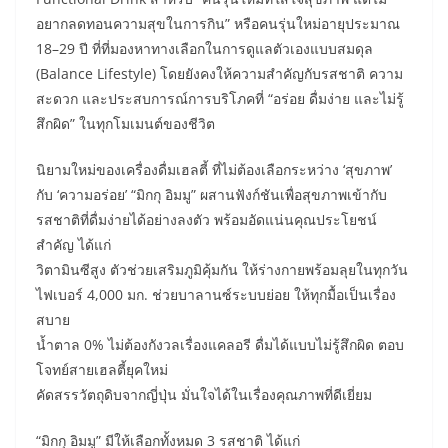
อยากลดทอนความสุขในการกิน” หรือคนรุ่นใหม่อายุประมาณ
18–29 ปี ที่ที่มองหาทางเลือกในการดูแลตัวเองแบบสมดุล
(Balance Lifestyle) โดยยังคงให้ความสำคัญกับรสชาติ ความ
สะดวก และประสบการณ์การบริโภคที่ “อร่อย ดื่มง่าย และไม่รู้
สึกผิด” ในทุกโมเมนต์ของชีวิต
นิยามใหม่ของเครื่องดื่มเฮลตี้ ที่ไม่ต้องเลือกระหว่าง ‘สุขภาพ’
กับ ‘ความอร่อย’ “มิกกุ อิมมู” ผสานฟังก์ชันเพื่อสุขภาพเข้ากับ
รสชาติที่ดื่มง่ายได้อย่างลงตัว พร้อมอัดแน่นคุณประโยชน์
สำคัญ ได้แก่
วิตามินซีสูง ตัวช่วยเสริมภูมิคุ้มกัน ให้ร่างกายพร้อมลุยในทุกวัน
ไฟเบอร์ 4,000 มก. ช่วยบาลานซ์ระบบย่อย ให้ทุกมื้อเป็นเรื่อง
สบาย
น้ำตาล 0% ไม่ต้องกังวลเรื่องแคลอรี ดื่มได้แบบไม่รู้สึกผิด ตอบ
โจทย์สายเฮลตี้ยุคใหม่
คัดสรรวัตถุดิบจากญี่ปุ่น มั่นใจได้ในเรื่องคุณภาพที่ดีเยี่ยม
“มิกกุ อิมมู” มีให้เลือกทั้งหมด 3 รสชาติ ได้แก่