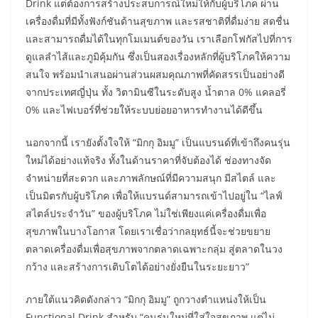
Drink แต่ต้องการสร้างประสบการณ์ใหม่ให้กับผู้บริโภค ผ่าน
เครื่องดื่มที่มีทั้งฟังก์ชันด้านสุขภาพ และรสชาติที่ดื่มง่าย สดชื่น
และสามารถดื่มได้ในทุกโมเมนต์ของวัน เราเลือกโฟกัสไปที่การ
ดูแลลำไส้และภูมิคุ้มกัน ซึ่งเป็นสองเรื่องหลักที่ผู้บริโภคให้ความ
สนใจ พร้อมนำเสนอผ่านส่วนผสมคุณภาพที่คัดสรรเป็นอย่างดี
จากประเทศญี่ปุ่น ทั้ง วิตามินซีในระดับสูง น้ำตาล 0% แคลอรี่
0% และไฟเบอร์ที่ช่วยให้ระบบย่อยอาหารทำงานได้ดีขึ้น
นอกจากนี้ เรายังตั้งใจให้ “มิกกุ อิมมู” เป็นแบรนด์ที่เข้าถึงคนรุ่น
ใหม่ได้อย่างแท้จริง ทั้งในด้านราคาที่จับต้องได้ ช่องทางจัด
จำหน่ายที่สะดวก และภาพลักษณ์ที่มีความสนุก มีสไตล์ และ
เป็นมิตรกับผู้บริโภค เพื่อให้แบรนด์สามารถเข้าไปอยู่ใน “ไลฟ์
สไตล์ประจำวัน” ของผู้บริโภค ไม่ใช่เพียงแค่เครื่องดื่มเพื่อ
สุขภาพในบางโอกาส โดยเราเชื่อว่ากลยุทธ์นี้จะช่วยขยาย
ตลาดเครื่องดื่มเพื่อสุขภาพจากตลาดเฉพาะกลุ่ม สู่ตลาดในวง
กว้าง และสร้างการเติบโตได้อย่างยั่งยืนในระยะยาว”
ภายใต้แนวคิดดังกล่าว “มิกกุ อิมมู” ถูกวางตำแหน่งให้เป็น
Functional Drink สำหรับ “คนรุ่นใหม่ที่ใส่ใจสุขภาพ แต่ไม่