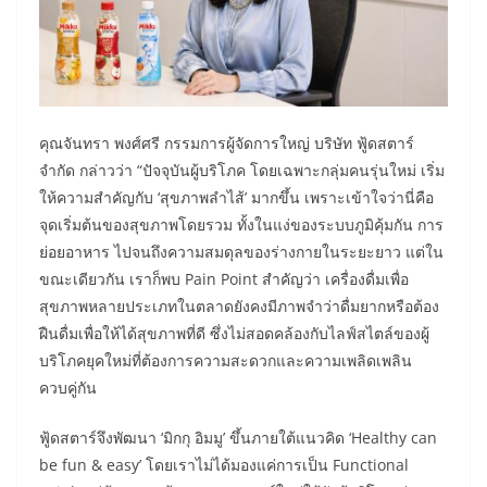
คุณจันทรา พงศ์ศรี กรรมการผู้จัดการใหญ่ บริษัท ฟู้ดสตาร์
จำกัด กล่าวว่า “ปัจจุบันผู้บริโภค โดยเฉพาะกลุ่มคนรุ่นใหม่ เริ่ม
ให้ความสำคัญกับ ‘สุขภาพลำไส้’ มากขึ้น เพราะเข้าใจว่านี่คือ
จุดเริ่มต้นของสุขภาพโดยรวม ทั้งในแง่ของระบบภูมิคุ้มกัน การ
ย่อยอาหาร ไปจนถึงความสมดุลของร่างกายในระยะยาว แต่ใน
ขณะเดียวกัน เราก็พบ Pain Point สำคัญว่า เครื่องดื่มเพื่อ
สุขภาพหลายประเภทในตลาดยังคงมีภาพจำว่าดื่มยากหรือต้อง
ฝืนดื่มเพื่อให้ได้สุขภาพที่ดี ซึ่งไม่สอดคล้องกับไลฟ์สไตล์ของผู้
บริโภคยุคใหม่ที่ต้องการความสะดวกและความเพลิดเพลิน
ควบคู่กัน
ฟู้ดสตาร์จึงพัฒนา ‘มิกกุ อิมมู’ ขึ้นภายใต้แนวคิด ‘Healthy can
be fun & easy’ โดยเราไม่ได้มองแค่การเป็น Functional