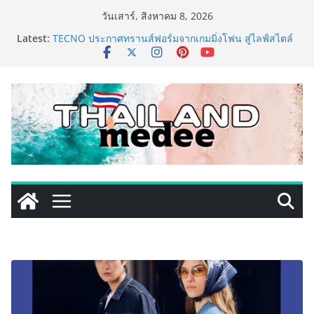
Skip
วันเสาร์, สิงหาคม 8, 2026
to
Latest:
TECNO ประกาศทรานส์ฟอร์มจากเกมมิ่งโฟน สู่ไลฟ์สไตล์
content
แฟชั่นไอเท็ม เสิร์ฟใหญ่ปักหมุดแลนมาร์คใหม่กลางสถานี
MRT วาง POVA 8 Series จุดเริ่มต้นครั้งสำคัญ
PIPPER STANDARD® เปิดตัวแชมพูอาบน้ำ และ โฟมอาบ
แห้งสัตว์เลี้ยง ชูนวัตกรรมพลังธรรมชาติ “Zero-Residue”
เลียขนได้ ปลอดภัย ไร้สารตกค้าง
เริ่มแล้ว! อ.ต.ก.แฟร์ 4 ภาค @ภาคกลาง “มนต์เสน่ห์เกษตร
ไทย สู่ใจกลางมหานคร” ชวนชิม ช้อป สินค้าเกษตร
คุณภาพจากทั่วไทย วันนี้ – 8 สิงหาคมนี้ ณ ลานคนเมือง
ททท. ประกาศความสำเร็จ Village to the World Season
5 ผนึก 9 พันธมิตร ขับเคลื่อน ESG Tourism สืบสานพระ
ราชปณิธาน สร้างคุณค่าการท่องเที่ยวไทยอย่างยั่งยืน
เหิงลี่ แมนูแฟคเจอริ่ง เทคโนโลยี (ไทยแลนด์) เปิดโรงงาน
แห่งใหม่ในชลบุรี เดินหน้าขยายฐานการผลิตสู่เอเชียตะวัน
ออกเฉียงใต้ เสริมแกร่งยุทธศาสตร์ระดับโลก