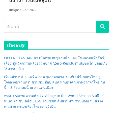
มิถุนายน 27, 2022
เรื่องล่าสุด
PIPPER STANDARD® เปิดตัวแชมพูอาบน้ำ และ โฟมอาบแห้งสัตว์
เลี้ยง ชูนวัตกรรมพลังธรรมชาติ “Zero-Residue” เลียขนได้ ปลอดภัย
ไร้สารตกค้าง
เริ่มแล้ว! อ.ต.ก.แฟร์ 4 ภาค @ภาคกลาง “มนต์เสน่ห์เกษตรไทย สู่
ใจกลางมหานคร” ชวนชิม ช้อป สินค้าเกษตรคุณภาพจากทั่วไทย วัน
นี้ – 8 สิงหาคมนี้ ณ ลานคนเมือง
ททท. ประกาศความสำเร็จ Village to the World Season 5 ผนึก 9
พันธมิตร ขับเคลื่อน ESG Tourism สืบสานพระราชปณิธาน สร้าง
คุณค่าการท่องเที่ยวไทยอย่างยั่งยืน