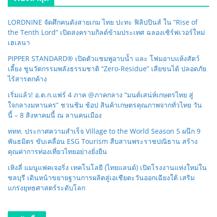
LORDNINE จัดศึกคนดังสายเกม ไทย ปะทะ ฟิลิปปินส์ ใน “Rise of
the Tenth Lord” เปิดสงครามกิลด์ข้ามประเทศ ฉลองเซิร์ฟเวอร์ใหม่
เฮเลนา
PIPPER STANDARD® เปิดตัวแชมพูอาบน้ำ และ โฟมอาบแห้งสัตว์
เลี้ยง ชูนวัตกรรมพลังธรรมชาติ “Zero-Residue” เลียขนได้ ปลอดภัย
ไร้สารตกค้าง
เริ่มแล้ว! อ.ต.ก.แฟร์ 4 ภาค @ภาคกลาง “มนต์เสน่ห์เกษตรไทย สู่
ใจกลางมหานคร” ชวนชิม ช้อป สินค้าเกษตรคุณภาพจากทั่วไทย วัน
นี้ – 8 สิงหาคมนี้ ณ ลานคนเมือง
ททท. ประกาศความสำเร็จ Village to the World Season 5 ผนึก 9
พันธมิตร ขับเคลื่อน ESG Tourism สืบสานพระราชปณิธาน สร้าง
คุณค่าการท่องเที่ยวไทยอย่างยั่งยืน
เหิงลี่ แมนูแฟคเจอริ่ง เทคโนโลยี (ไทยแลนด์) เปิดโรงงานแห่งใหม่ใน
ชลบุรี เดินหน้าขยายฐานการผลิตสู่เอเชียตะวันออกเฉียงใต้ เสริม
แกร่งยุทธศาสตร์ระดับโลก