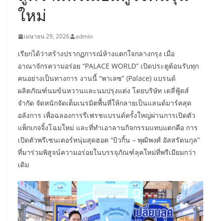
ใหม่
เมษายน 29, 2026
admin
เรียกได้ว่าสร้างปรากฏการณ์ห้างแตกใจกลางกรุง เมื่อ
อาณาจักรความอร่อย “PALACE WORLD” เปิดประตูต้อนรับทุก
คนอย่างเป็นทางการ งานนี้ “พาเลซ” (Palace) แบรนด์
ผลิตภัณฑ์นมข้นหวานและนมปรุงแต่ง โดยบริษัท เดลี่ฟู้ดส์
จำกัด จัดหนักจัดเต็มเนรมิตพื้นที่ให้กลายเป็นแลนด์มาร์คสุด
อลังการ เพื่อฉลองการรีเฟรชแบรนด์ครั้งใหญ่ผ่านการเปิดตัว
แพ็กเกจจิ้งโฉมใหม่ และที่ทำเอาลานกิจกรรมแทบแตกคือ การ
เปิดตัวพรีเซนเตอร์หนุ่มสุดฮอต “บิวกิ้น – พุฒิพงศ์ อัสสรัตนกุล”
ที่มาร่วมพิสูจน์ความอร่อยในบรรจุภัณฑ์ลุคใหม่ที่พรีเมียมกว่า
เดิม