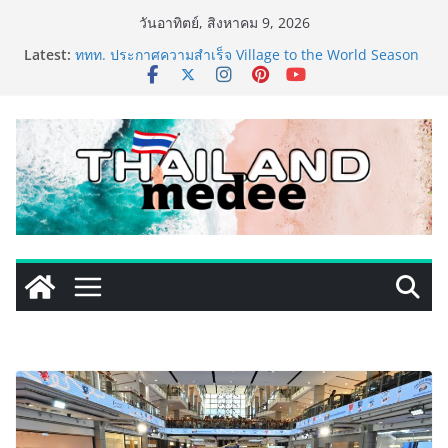
Skip
วันอาทิตย์, สิงหาคม 9, 2026
เริ่มแล้ว! อ.ต.ก.แฟร์ 4 ภาค @ภาคกลาง “มนต์เสน่ห์เกษตร
to
Latest:
ไทย สู่ใจกลางมหานคร” ชวนชิม ช้อป สินค้าเกษตร
content
คุณภาพจากทั่วไทย วันนี้ – 8 สิงหาคมนี้ ณ ลานคนเมือง
ททท. ประกาศความสำเร็จ Village to the World Season
5 ผนึก 9 พันธมิตร ขับเคลื่อน ESG Tourism สืบสานพระ
ราชปณิธาน สร้างคุณค่าการท่องเที่ยวไทยอย่างยั่งยืน
เหิงลี่ แมนูแฟคเจอริ่ง เทคโนโลยี (ไทยแลนด์) เปิดโรงงาน
แห่งใหม่ในชลบุรี เดินหน้าขยายฐานการผลิตสู่เอเชียตะวัน
ออกเฉียงใต้ เสริมแกร่งยุทธศาสตร์ระดับโลก
LORDNINE จัดศึกคนดังสายเกม ไทย ปะทะ ฟิลิปปินส์ ใน
“Rise of the Tenth Lord” เปิดสงครามกิลด์ข้ามประเทศ
ฉลองเซิร์ฟเวอร์ใหม่ เฮเลนา
PIPPER STANDARD® เปิดตัวแชมพูอาบน้ำ และ โฟมอาบ
แห้งสัตว์เลี้ยง ชูนวัตกรรมพลังธรรมชาติ “Zero-Residue”
เลียขนได้ ปลอดภัย ไร้สารตกค้าง