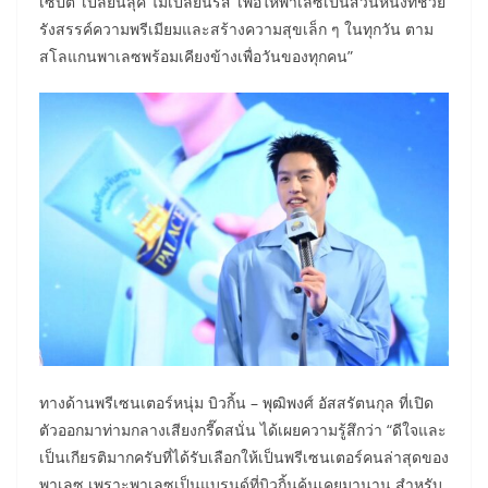
เซ็ปต์ ‘เปลี่ยนลุค ไม่เปลี่ยนรส’ เพื่อให้พาเลซเป็นส่วนหนึ่งที่ช่วย
รังสรรค์ความพรีเมียมและสร้างความสุขเล็ก ๆ ในทุกวัน ตาม
สโลแกนพาเลซพร้อมเคียงข้างเพื่อวันของทุกคน”
ทางด้านพรีเซนเตอร์หนุ่ม บิวกิ้น – พุฒิพงศ์ อัสสรัตนกุล ที่เปิด
ตัวออกมาท่ามกลางเสียงกรี๊ดสนั่น ได้เผยความรู้สึกว่า “ดีใจและ
เป็นเกียรติมากครับที่ได้รับเลือกให้เป็นพรีเซนเตอร์คนล่าสุดของ
พาเลซ เพราะพาเลซเป็นแบรนด์ที่บิวกิ้นคุ้นเคยมานาน สำหรับ