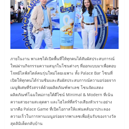
ภายในงาน พาเลซได้เปิดพื้นที่ให้ทุกคนได้สัมผัสประสบการณ์
ใหม่ผ่านกิจกรรมความสนุกในโซนต่างๆ ที่ออกแบบมาเพื่อตอบ
โจทย์ไลฟ์สไตล์คนรุ่นใหม่โดยเฉพาะ ทั้ง Palace Bar โซนที่
เปิดให้ทุกคนได้ร่วมชิมและสัมผัสประสบการณ์ความอร่อยจาก
เมนูพิเศษที่รังสรรค์ด้วยผลิตภัณฑ์พาเลซ โซนจัดแสดง
ผลิตภัณฑ์โฉมใหม่ภายใต้ดีไซน์ Minimal & Modern ที่เน้น
ความสวยงามสะดุดตา และไฮไลท์ที่สร้างเสียงหัวเราะอย่าง
มากคือ Palace Game ที่เปิดโอกาสให้แฟนคลับมาประลอง
ความเร็วในการทานเมนูอร่อยจากพาเลซเพื่อลุ้นรับของรางวัล
สุดลิมิเต็ดกลับบ้าน