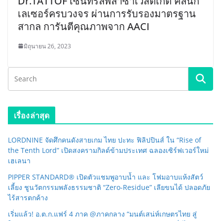
Dr.TATTOF เซ็นทรัลพลาซ่าเวสต์เกต คลินิก
เลเซอร์ครบวงจร ผ่านการรับรองมาตรฐาน
สากล การันตีคุณภาพจาก AACI
มิถุนายน 26, 2023
เรื่องล่าสุด
LORDNINE จัดศึกคนดังสายเกม ไทย ปะทะ ฟิลิปปินส์ ใน “Rise of
the Tenth Lord” เปิดสงครามกิลด์ข้ามประเทศ ฉลองเซิร์ฟเวอร์ใหม่
เฮเลนา
PIPPER STANDARD® เปิดตัวแชมพูอาบน้ำ และ โฟมอาบแห้งสัตว์
เลี้ยง ชูนวัตกรรมพลังธรรมชาติ “Zero-Residue” เลียขนได้ ปลอดภัย
ไร้สารตกค้าง
เริ่มแล้ว! อ.ต.ก.แฟร์ 4 ภาค @ภาคกลาง “มนต์เสน่ห์เกษตรไทย สู่