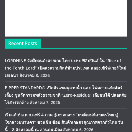
Recent Posts
LORDNINE จัดศึกคนดังสายเกม ไทย ปะทะ ฟิลิปปินส์ ใน “Rise of
the Tenth Lord” เปิดสงครามกิลด์ข้ามประเทศ ฉลองเซิร์ฟเวอร์ใหม่
เฮเลนา
สิงหาคม 8, 2026
PIPPER STANDARD® เปิดตัวแชมพูอาบน้ำ และ โฟมอาบแห้งสัตว์
เลี้ยง ชูนวัตกรรมพลังธรรมชาติ “Zero-Residue” เลียขนได้ ปลอดภัย
ไร้สารตกค้าง
สิงหาคม 7, 2026
เริ่มแล้ว! อ.ต.ก.แฟร์ 4 ภาค @ภาคกลาง “มนต์เสน่ห์เกษตรไทย สู่
ใจกลางมหานคร” ชวนชิม ช้อป สินค้าเกษตรคุณภาพจากทั่วไทย วัน
นี้ – 8 สิงหาคมนี้ ณ ลานคนเมือง
สิงหาคม 6, 2026