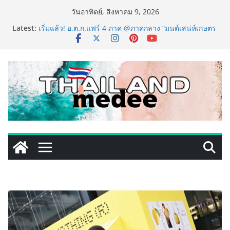
Skip
วันอาทิตย์, สิงหาคม 9, 2026
to
Latest:
เริ่มแล้ว! อ.ต.ก.แฟร์ 4 ภาค @ภาคกลาง “มนต์เสน่ห์เกษตร
content
ไทย สู่ใจกลางมหานคร” ชวนชิม ช้อป สินค้าเกษตร
คุณภาพจากทั่วไทย วันนี้ – 8 สิงหาคมนี้ ณ ลานคนเมือง
ททท. ประกาศความสำเร็จ Village to the World Season
5 ผนึก 9 พันธมิตร ขับเคลื่อน ESG Tourism สืบสานพระ
ราชปณิธาน สร้างคุณค่าการท่องเที่ยวไทยอย่างยั่งยืน
เหิงลี่ แมนูแฟคเจอริ่ง เทคโนโลยี (ไทยแลนด์) เปิดโรงงาน
แห่งใหม่ในชลบุรี เดินหน้าขยายฐานการผลิตสู่เอเชียตะวัน
ออกเฉียงใต้ เสริมแกร่งยุทธศาสตร์ระดับโลก
LORDNINE จัดศึกคนดังสายเกม ไทย ปะทะ ฟิลิปปินส์ ใน
“Rise of the Tenth Lord” เปิดสงครามกิลด์ข้ามประเทศ
ฉลองเซิร์ฟเวอร์ใหม่ เฮเลนา
PIPPER STANDARD® เปิดตัวแชมพูอาบน้ำ และ โฟมอาบ
แห้งสัตว์เลี้ยง ชูนวัตกรรมพลังธรรมชาติ “Zero-Residue”
เลียขนได้ ปลอดภัย ไร้สารตกค้าง