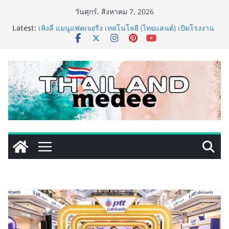
Skip
วันศุกร์, สิงหาคม 7, 2026
to
ททท. ประกาศความสำเร็จ Village to the World Season
Latest:
content
5 ผนึก 9 พันธมิตร ขับเคลื่อน ESG Tourism สืบสานพระ
ราชปณิธาน สร้างคุณค่าการท่องเที่ยวไทยอย่างยั่งยืน
เหิงลี่ แมนูแฟคเจอริ่ง เทคโนโลยี (ไทยแลนด์) เปิดโรงงาน
แห่งใหม่ในชลบุรี เดินหน้าขยายฐานการผลิตสู่เอเชียตะวัน
ออกเฉียงใต้ เสริมแกร่งยุทธศาสตร์ระดับโลก
TECNO ประกาศทรานส์ฟอร์มจากเกมมิ่งโฟน สู่ไลฟ์สไตล์
แฟชั่นไอเท็ม เสิร์ฟใหญ่ปักหมุดแลนมาร์คใหม่กลางสถานี
MRT วาง POVA 8 Series จุดเริ่มต้นครั้งสำคัญ
PIPPER STANDARD® เปิดตัวแชมพูอาบน้ำ และ โฟมอาบ
แห้งสัตว์เลี้ยง ชูนวัตกรรมพลังธรรมชาติ “Zero-Residue”
เลียขนได้ ปลอดภัย ไร้สารตกค้าง
เริ่มแล้ว! อ.ต.ก.แฟร์ 4 ภาค @ภาคกลาง “มนต์เสน่ห์เกษตร
ไทย สู่ใจกลางมหานคร” ชวนชิม ช้อป สินค้าเกษตร
คุณภาพจากทั่วไทย วันนี้ – 8 สิงหาคมนี้ ณ ลานคนเมือง