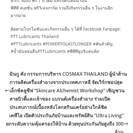
ที่ FIT Auto ฟรี 1 ปี เต็ม และบัตรเติมน้ำมัน
พีทีที สเตชั่น พริวิเลจการ์ด รวมถึงกิจกรรมอื่น ๆ ในงานอีก
มากมาย
ติดตามโปรโมชันและกิจกรรมอื่น ๆ ได้ที่ Facebook Fanpage:
PTT Lubricants Thailand
#PTTLubricants #POWERTOLASTLONGER #คันสำคัญ
#น้ำมันหล่อลื่นPTTLubricants #พีทีทีลูบริแคนท์ส
มินกู คัง กรรมการบริหาร COSMAX THAILAND ผู้นำด้าน
การผลิตเครื่องสำอางจากประเทศเกาหลี จัดเวิร์กชอปสุด
เอ็กซ์คลูซีฟ “Skincare Alchemist Workshop” เชิญชวน
สายบิวตี้และเจ้าของ แบรนด์เครื่องสำอาง ร่วมเปิด
ประสบการณ์เบื้องหลังโลกสกินแคร์อย่างใกล้ชิด
เคพีไอ เปิดตัวประกันภัยบ้านและทรัพย์สิน “Ultra Living”
ยกระดับความคุ้มครองให้บ้าน ด้วยทุนประกันภัยสูงถึง 300
ล้าน