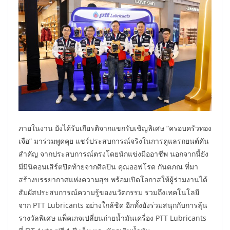
ภายในงาน ยังได้รับเกียรติจากแขกรับเชิญพิเศษ “ครอบครัวทอง
เจือ” มาร่วมพูดคุย แชร์ประสบการณ์จริงในการดูแลรถยนต์คัน
สำคัญ จากประสบการณ์ตรงโดยนักแข่งมืออาชีพ นอกจากนี้ยัง
มีมินิคอนเสิร์ตปิดท้ายจากศิลปิน คุณออฟโรด กันตภณ ที่มา
สร้างบรรยากาศแห่งความสุข พร้อมเปิดโอกาสให้ผู้ร่วมงานได้
สัมผัสประสบการณ์ความรู้ของนวัตกรรม รวมถึงเทคโนโลยี
จาก PTT Lubricants อย่างใกล้ชิด อีกทั้งยังร่วมสนุกกับการลุ้น
รางวัลพิเศษ แพ็คเกจเปลี่ยนถ่ายน้ำมันเครื่อง PTT Lubricants