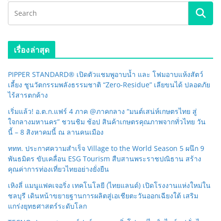
เรื่องล่าสุด
PIPPER STANDARD® เปิดตัวแชมพูอาบน้ำ และ โฟมอาบแห้งสัตว์
เลี้ยง ชูนวัตกรรมพลังธรรมชาติ “Zero-Residue” เลียขนได้ ปลอดภัย
ไร้สารตกค้าง
เริ่มแล้ว! อ.ต.ก.แฟร์ 4 ภาค @ภาคกลาง “มนต์เสน่ห์เกษตรไทย สู่
ใจกลางมหานคร” ชวนชิม ช้อป สินค้าเกษตรคุณภาพจากทั่วไทย วัน
นี้ – 8 สิงหาคมนี้ ณ ลานคนเมือง
ททท. ประกาศความสำเร็จ Village to the World Season 5 ผนึก 9
พันธมิตร ขับเคลื่อน ESG Tourism สืบสานพระราชปณิธาน สร้าง
คุณค่าการท่องเที่ยวไทยอย่างยั่งยืน
เหิงลี่ แมนูแฟคเจอริ่ง เทคโนโลยี (ไทยแลนด์) เปิดโรงงานแห่งใหม่ใน
ชลบุรี เดินหน้าขยายฐานการผลิตสู่เอเชียตะวันออกเฉียงใต้ เสริม
แกร่งยุทธศาสตร์ระดับโลก