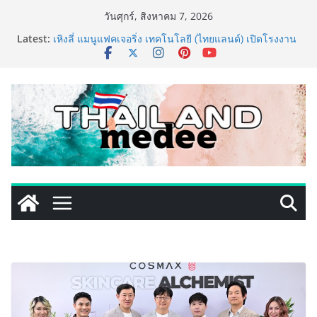
Skip
วันศุกร์, สิงหาคม 7, 2026
to
Latest:
เหิงลี่ แมนูแฟคเจอริ่ง เทคโนโลยี (ไทยแลนด์) เปิดโรงงาน
content
แห่งใหม่ในชลบุรี เดินหน้าขยายฐานการผลิตสู่เอเชียตะวัน
ออกเฉียงใต้ เสริมแกร่งยุทธศาสตร์ระดับโลก
TECNO ประกาศทรานส์ฟอร์มจากเกมมิ่งโฟน สู่ไลฟ์สไตล์
แฟชั่นไอเท็ม เสิร์ฟใหญ่ปักหมุดแลนมาร์คใหม่กลางสถานี
MRT วาง POVA 8 Series จุดเริ่มต้นครั้งสำคัญ
PIPPER STANDARD® เปิดตัวแชมพูอาบน้ำ และ โฟมอาบ
แห้งสัตว์เลี้ยง ชูนวัตกรรมพลังธรรมชาติ “Zero-Residue”
เลียขนได้ ปลอดภัย ไร้สารตกค้าง
เริ่มแล้ว! อ.ต.ก.แฟร์ 4 ภาค @ภาคกลาง “มนต์เสน่ห์เกษตร
ไทย สู่ใจกลางมหานคร” ชวนชิม ช้อป สินค้าเกษตร
คุณภาพจากทั่วไทย วันนี้ – 8 สิงหาคมนี้ ณ ลานคนเมือง
ททท. ประกาศความสำเร็จ Village to the World Season
5 ผนึก 9 พันธมิตร ขับเคลื่อน ESG Tourism สืบสานพระ
ราชปณิธาน สร้างคุณค่าการท่องเที่ยวไทยอย่างยั่งยืน