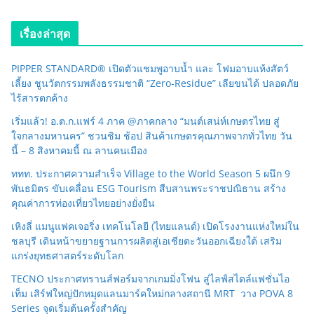
เรื่องล่าสุด
PIPPER STANDARD® เปิดตัวแชมพูอาบน้ำ และ โฟมอาบแห้งสัตว์
เลี้ยง ชูนวัตกรรมพลังธรรมชาติ “Zero-Residue” เลียขนได้ ปลอดภัย
ไร้สารตกค้าง
เริ่มแล้ว! อ.ต.ก.แฟร์ 4 ภาค @ภาคกลาง “มนต์เสน่ห์เกษตรไทย สู่
ใจกลางมหานคร” ชวนชิม ช้อป สินค้าเกษตรคุณภาพจากทั่วไทย วัน
นี้ – 8 สิงหาคมนี้ ณ ลานคนเมือง
ททท. ประกาศความสำเร็จ Village to the World Season 5 ผนึก 9
พันธมิตร ขับเคลื่อน ESG Tourism สืบสานพระราชปณิธาน สร้าง
คุณค่าการท่องเที่ยวไทยอย่างยั่งยืน
เหิงลี่ แมนูแฟคเจอริ่ง เทคโนโลยี (ไทยแลนด์) เปิดโรงงานแห่งใหม่ใน
ชลบุรี เดินหน้าขยายฐานการผลิตสู่เอเชียตะวันออกเฉียงใต้ เสริม
แกร่งยุทธศาสตร์ระดับโลก
TECNO ประกาศทรานส์ฟอร์มจากเกมมิ่งโฟน สู่ไลฟ์สไตล์แฟชั่นไอ
เท็ม เสิร์ฟใหญ่ปักหมุดแลนมาร์คใหม่กลางสถานี MRT วาง POVA 8
Series จุดเริ่มต้นครั้งสำคัญ