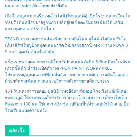
คุณค่าการท่องเที่ยวไทยอย่างยั่งยืน
เหิงลี่ แมนูแฟคเจอริ่ง เทคโนโลยี (ไทยแลนด์) เปิดโรงงานแห่งใหม่ใน
ชลบุรี เดินหน้าขยายฐานการผลิตสู่เอเชียตะวันออกเฉียงใต้ เสริม
แกร่งยุทธศาสตร์ระดับโลก
TECNO ประกาศทรานส์ฟอร์มจากเกมมิ่งโฟน สู่ไลฟ์สไตล์แฟชั่นไอ
เท็ม เสิร์ฟใหญ่ปักหมุดแลนมาร์คใหม่กลางสถานี MRT วาง POVA 8
Series จุดเริ่มต้นครั้งสำคัญ
ครั้งแรกของอุตสาหกรรมสีไทย นิปปอนเพนต์ผนึก 6 พันธมิตรโมเดิร์น
เทรดชั้นนำ นำร่องเปิดตัว “NIPPON PAINT WORRY FREE”
โปรแกรมดูแลคุณภาพฟิล์มสีหลังการขาย ยกระดับความมั่นใจลูกค้า
ด้วยผลิตภัณฑ์คุณภาพและบริการหลังการขายที่ครบวงจร
434 วันแห่งการรอคอย มูลนิธิ “เพจอีจัน” ส่งมอบ โรงเรียนเด็กพิเศษ
ทองผาภูมิ ให้กระทรวงศึกษาธิการ ส่งต่อโอกาสทางการศึกษาให้เด็ก
พิเศษกว่า 100 คน ใช้เวลา 434 วัน เปลี่ยนพื้นที่ว่างเปล่าให้กลายเป็น
โรงเรียนแห่งความหวัง
คลังเก็บ