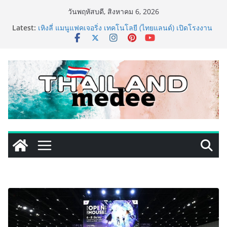
Skip
วันพฤหัสบดี, สิงหาคม 6, 2026
to
ททท. ประกาศความสำเร็จ Village to the World Season
Latest:
5 ผนึก 9 พันธมิตร ขับเคลื่อน ESG Tourism สืบสานพระ
content
ราชปณิธาน สร้างคุณค่าการท่องเที่ยวไทยอย่างยั่งยืน
เหิงลี่ แมนูแฟคเจอริ่ง เทคโนโลยี (ไทยแลนด์) เปิดโรงงาน
แห่งใหม่ในชลบุรี เดินหน้าขยายฐานการผลิตสู่เอเชียตะวัน
ออกเฉียงใต้ เสริมแกร่งยุทธศาสตร์ระดับโลก
TECNO ประกาศทรานส์ฟอร์มจากเกมมิ่งโฟน สู่ไลฟ์สไตล์
แฟชั่นไอเท็ม เสิร์ฟใหญ่ปักหมุดแลนมาร์คใหม่กลางสถานี
MRT วาง POVA 8 Series จุดเริ่มต้นครั้งสำคัญ
ครั้งแรกของอุตสาหกรรมสีไทย นิปปอนเพนต์ผนึก 6 พันธ
มิตรโมเดิร์นเทรดชั้นนำ นำร่องเปิดตัว “NIPPON PAINT
WORRY FREE” โปรแกรมดูแลคุณภาพฟิล์มสีหลังการขาย
ยกระดับความมั่นใจลูกค้าด้วยผลิตภัณฑ์คุณภาพและ
บริการหลังการขายที่ครบวงจร
434 วันแห่งการรอคอย มูลนิธิ “เพจอีจัน” ส่งมอบ โรงเรียน
เด็กพิเศษทองผาภูมิ ให้กระทรวงศึกษาธิการ ส่งต่อโอกาส
ทางการศึกษาให้เด็กพิเศษกว่า 100 คน ใช้เวลา 434 วัน
เปลี่ยนพื้นที่ว่างเปล่าให้กลายเป็นโรงเรียนแห่งความหวัง