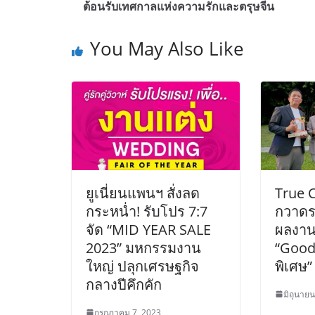
ต้อนรับเทศกาลแห่งความรักและตรุษจีน
You May Also Like
ยูเนี่ยนแพนฯ สั่งลด
True CJ
กระหน่ำ! รับโปร 7:7
กวาดร
จัด “MID YEAR SALE
ผลงาน
2023” มหกรรมงาน
“Good
ใหญ่ ปลุกเศรษฐกิจ
พิเศษ”
กลางปีคึกคัก
มิถุนายน
กรกฎาคม 7, 2023