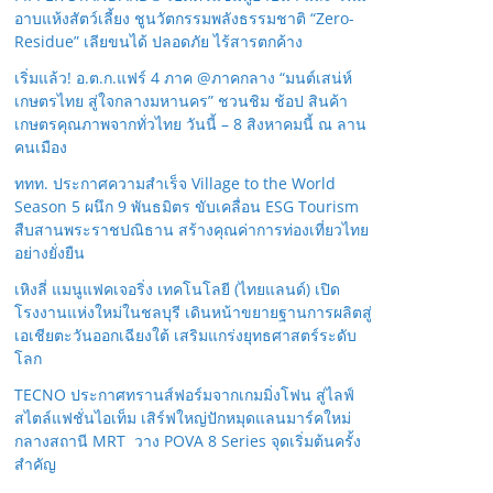
อาบแห้งสัตว์เลี้ยง ชูนวัตกรรมพลังธรรมชาติ “Zero-
Residue” เลียขนได้ ปลอดภัย ไร้สารตกค้าง
เริ่มแล้ว! อ.ต.ก.แฟร์ 4 ภาค @ภาคกลาง “มนต์เสน่ห์
เกษตรไทย สู่ใจกลางมหานคร” ชวนชิม ช้อป สินค้า
เกษตรคุณภาพจากทั่วไทย วันนี้ – 8 สิงหาคมนี้ ณ ลาน
คนเมือง
ททท. ประกาศความสำเร็จ Village to the World
Season 5 ผนึก 9 พันธมิตร ขับเคลื่อน ESG Tourism
สืบสานพระราชปณิธาน สร้างคุณค่าการท่องเที่ยวไทย
อย่างยั่งยืน
เหิงลี่ แมนูแฟคเจอริ่ง เทคโนโลยี (ไทยแลนด์) เปิด
โรงงานแห่งใหม่ในชลบุรี เดินหน้าขยายฐานการผลิตสู่
เอเชียตะวันออกเฉียงใต้ เสริมแกร่งยุทธศาสตร์ระดับ
โลก
TECNO ประกาศทรานส์ฟอร์มจากเกมมิ่งโฟน สู่ไลฟ์
สไตล์แฟชั่นไอเท็ม เสิร์ฟใหญ่ปักหมุดแลนมาร์คใหม่
กลางสถานี MRT วาง POVA 8 Series จุดเริ่มต้นครั้ง
สำคัญ