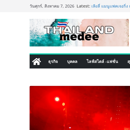
Skip
Latest:
เหิงลี่ แมนูแฟคเจอริ
วันศุกร์, สิงหาคม 7, 2026
to
ในชลบุรี เดินหน้าขยา
เสริมแกร่งยุทธศาสตร
content
TECNO ประกาศทรานส์ฟ
เท็ม เสิร์ฟใหญ่ปักห
8 Series จุดเริ่มต้นคร
PIPPER STANDARD® เ
เลี้ยง ชูนวัตกรรมพลั
ปลอดภัย ไร้สารตกค้า
เริ่มแล้ว! อ.ต.ก.แฟร
ธุรกิจ
บุคคล
ไลฟ์สไตล์ -แฟชั่น
ส
ใจกลางมหานคร” ชวนช
ไทย วันนี้ – 8 สิงหาค
ททท. ประกาศความสำเร
พันธมิตร ขับเคลื่อน
คุณค่าการท่องเที่ยวไทย