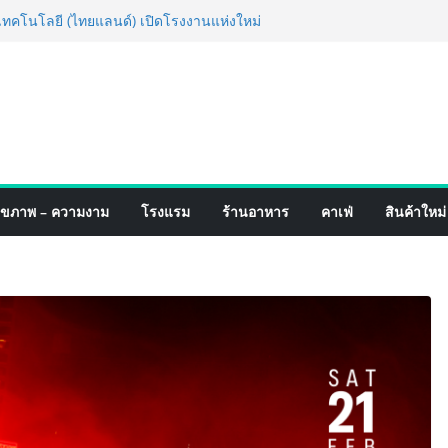
่ง เทคโนโลยี (ไทยแลนด์) เปิดโรงงานแห่งใหม่
ยฐานการผลิตสู่เอเชียตะวันออกเฉียงใต้
์ระดับโลก
อร์มจากเกมมิ่งโฟน สู่ไลฟ์สไตล์แฟชั่นไอ
มุดแลนมาร์คใหม่กลางสถานี MRT วาง POVA
ั้งสำคัญ
ปิดตัวแชมพูอาบน้ำ และ โฟมอาบแห้งสัตว์
งธรรมชาติ “Zero-Residue” เลียขนได้
ง
์ 4 ภาค @ภาคกลาง “มนต์เสน่ห์เกษตรไทย สู่
ุขภาพ – ความงาม
โรงแรม
ร้านอาหาร
คาเฟ่
สินค้าใหม่
ิม ช้อป สินค้าเกษตรคุณภาพจากทั่ว
มนี้ ณ ลานคนเมือง
็จ Village to the World Season 5 ผนึก 9
 ESG Tourism สืบสานพระราชปณิธาน สร้าง
อย่างยั่งยืน