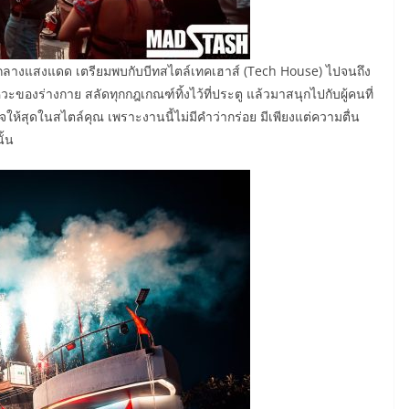
ท่ามกลางแสงแดด เตรียมพบกับบีทสไตล์เทคเฮาส์ (Tech House) ไปจนถึง
ของร่างกาย สลัดทุกกฎเกณฑ์ทิ้งไว้ที่ประตู แล้วมาสนุกไปกับผู้คนที่
จให้สุดในสไตล์คุณ เพราะงานนี้ไม่มีคำว่ากร่อย มีเพียงแต่ความตื่น
ั้น