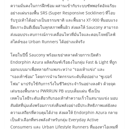
ความมั่นคงในการฝึกซ้อม ผสานเข้ากับระบบซัพพอร์ตอัจฉริยะ
อย่างแผ่นรองพื้น SRS (Super Responsive Sockliner) ที่โอบ
รับรูปเท้าได้อย่างเป็นธรรมชาติ และพื้นยาง XT-900 ที่มอบแรง
ยึดเกาะอันดีเยี่ยมในทุกสภาพพื้นผิว ส่งผลให้ Saucony สามารถ
ส่งมอบประสบการณ์การเคลื่อนไหวที่มั่นใจและตอบโจทย์ไลฟ์
สไตล์ของ Urban Runners ได้อย่างแท้จริง
โดยในปีนี้ Saucony พร้อมเขย่าตลาดด้วยการเปิดตัว
Endorphin Azura ผลิตภัณฑ์เรือธงในกลุ่ม Fast & Light ที่ถูก
ออกแบบมาเพื่อทลายกำแพงระหว่าง “รองเท้าแข่ง” และ
“รองเท้าซ้อม” โดยการนำนวัตกรรมระดับท็อปอย่าง “ซูเปอร์
โฟม” มาปรับใช้กับการวิ่งในชีวิตประจำวันอย่างลงตัว ด้วยจุด
เด่นของพื้นกลาง PWRRUN PB แบบเต็มแผ่น ซึ่งเป็น
เทคโนโลยีระดับเดียวกับรองเท้าทำความเร็วในสนามแข่ง มอบ
สัมผัสที่นุ่มเด้งพร้อมการส่งคืนพลังอย่างมีประสิทธิภาพแต่ยังคง
ความเสถียรที่ควบคุมได้ง่าย ส่งผลให้ Endorphin Azura กลาย
เป็นตัวเลือกที่ทรงพลังสำหรับกลุ่ม Everyday Active
Consumers และ Urban Lifestyle Runners ที่มองหาไอเทมที่