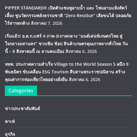
PIPPER STANDARD® เปิดตัวแชมพูอาบน้ำ และ โฟมอาบแห้งสัตว์
เลี้ยง ชูนวัตกรรมพลังธรรมชาติ “Zero-Residue” เลียขนได้ ปลอดภัย
ไร้สารตกค้าง
สิงหาคม 7, 2026
เริ่มแล้ว! อ.ต.ก.แฟร์ 4 ภาค @ภาคกลาง “มนต์เสน่ห์เกษตรไทย สู่
ใจกลางมหานคร” ชวนชิม ช้อป สินค้าเกษตรคุณภาพจากทั่วไทย วัน
นี้ – 8 สิงหาคมนี้ ณ ลานคนเมือง
สิงหาคม 6, 2026
ททท. ประกาศความสำเร็จ Village to the World Season 5 ผนึก 9
พันธมิตร ขับเคลื่อน ESG Tourism สืบสานพระราชปณิธาน สร้าง
คุณค่าการท่องเที่ยวไทยอย่างยั่งยืน
สิงหาคม 6, 2026
Categories
ข่าวประชาสัมพันธ์
คาเฟ่
ธุรกิจ