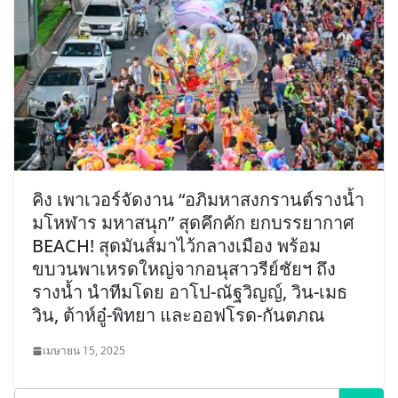
คิง เพาเวอร์จัดงาน “อภิมหาสงกรานต์รางน้ำ
มโหฬาร มหาสนุก” สุดคึกคัก ยกบรรยากาศ
BEACH! สุดมันส์มาไว้กลางเมือง พร้อม
ขบวนพาเหรดใหญ่จากอนุสาวรีย์ชัยฯ ถึง
รางน้ำ นำทีมโดย อาโป-ณัฐวิญญ์, วิน-เมธ
วิน, ต้าห์อู๋-พิทยา และออฟโรด-กันตภณ
เมษายน 15, 2025