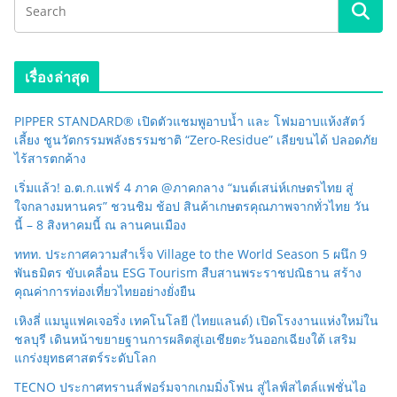
เรื่องล่าสุด
PIPPER STANDARD® เปิดตัวแชมพูอาบน้ำ และ โฟมอาบแห้งสัตว์
เลี้ยง ชูนวัตกรรมพลังธรรมชาติ “Zero-Residue” เลียขนได้ ปลอดภัย
ไร้สารตกค้าง
เริ่มแล้ว! อ.ต.ก.แฟร์ 4 ภาค @ภาคกลาง “มนต์เสน่ห์เกษตรไทย สู่
ใจกลางมหานคร” ชวนชิม ช้อป สินค้าเกษตรคุณภาพจากทั่วไทย วัน
นี้ – 8 สิงหาคมนี้ ณ ลานคนเมือง
ททท. ประกาศความสำเร็จ Village to the World Season 5 ผนึก 9
พันธมิตร ขับเคลื่อน ESG Tourism สืบสานพระราชปณิธาน สร้าง
คุณค่าการท่องเที่ยวไทยอย่างยั่งยืน
เหิงลี่ แมนูแฟคเจอริ่ง เทคโนโลยี (ไทยแลนด์) เปิดโรงงานแห่งใหม่ใน
ชลบุรี เดินหน้าขยายฐานการผลิตสู่เอเชียตะวันออกเฉียงใต้ เสริม
แกร่งยุทธศาสตร์ระดับโลก
TECNO ประกาศทรานส์ฟอร์มจากเกมมิ่งโฟน สู่ไลฟ์สไตล์แฟชั่นไอ