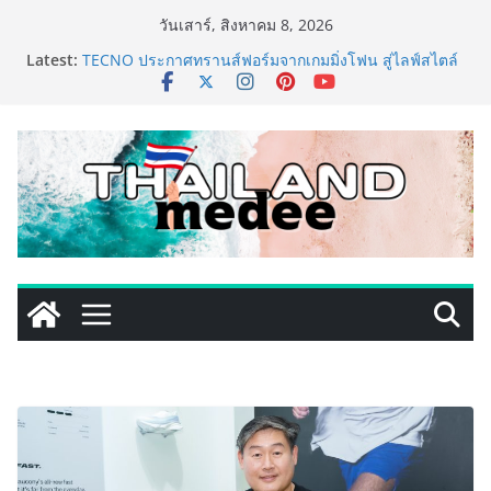
Skip
วันเสาร์, สิงหาคม 8, 2026
to
Latest:
เหิงลี่ แมนูแฟคเจอริ่ง เทคโนโลยี (ไทยแลนด์) เปิดโรงงาน
content
แห่งใหม่ในชลบุรี เดินหน้าขยายฐานการผลิตสู่เอเชียตะวัน
ออกเฉียงใต้ เสริมแกร่งยุทธศาสตร์ระดับโลก
TECNO ประกาศทรานส์ฟอร์มจากเกมมิ่งโฟน สู่ไลฟ์สไตล์
แฟชั่นไอเท็ม เสิร์ฟใหญ่ปักหมุดแลนมาร์คใหม่กลางสถานี
MRT วาง POVA 8 Series จุดเริ่มต้นครั้งสำคัญ
PIPPER STANDARD® เปิดตัวแชมพูอาบน้ำ และ โฟมอาบ
แห้งสัตว์เลี้ยง ชูนวัตกรรมพลังธรรมชาติ “Zero-Residue”
เลียขนได้ ปลอดภัย ไร้สารตกค้าง
เริ่มแล้ว! อ.ต.ก.แฟร์ 4 ภาค @ภาคกลาง “มนต์เสน่ห์เกษตร
ไทย สู่ใจกลางมหานคร” ชวนชิม ช้อป สินค้าเกษตร
คุณภาพจากทั่วไทย วันนี้ – 8 สิงหาคมนี้ ณ ลานคนเมือง
ททท. ประกาศความสำเร็จ Village to the World Season
5 ผนึก 9 พันธมิตร ขับเคลื่อน ESG Tourism สืบสานพระ
ราชปณิธาน สร้างคุณค่าการท่องเที่ยวไทยอย่างยั่งยืน