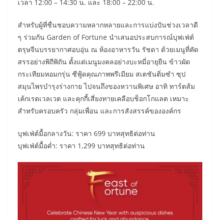
เวลา 12:00 – 14:30 น. และ 18:00 – 22:00 น.
สำหรับผู้ที่ชื่นชอบความหลากหลายและการแบ่งปันช่วงเวลาดี
ๆ ร่วมกัน Garden of Fortune นำเสนอประสบการณ์บุฟเฟ่ต์
ตรุษจีนบรรยากาศอบอุ่น ณ ห้องอาหารวัน รัชดา ด้วยเมนูที่คัด
สรรอย่างพิถีพิถัน ตั้งแต่เมนูมงคลอย่างบะหมี่อายุยืน ข้าวผัด
กระเทียมหอมกรุ่น ซีฟู้ดคุณภาพพรีเมียม สเตชันติ่มซำ ซุป
สมุนไพรบำรุงร่างกาย ไปจนถึงของหวานพิเศษ อาทิ ทาร์ตส้ม
เค้กเรดเวลเวต และคุกกี้เสี่ยงทายเคลือบช็อกโกแลต เหมาะ
สำหรับครอบครัว กลุ่มเพื่อน และการสังสรรค์ขององค์กร
บุฟเฟ่ต์มื้อกลางวัน: ราคา 699 บาทสุทธิต่อท่าน
บุฟเฟ่ต์มื้อค่ำ: ราคา 1,299 บาทสุทธิต่อท่าน