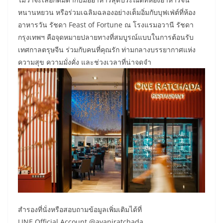
หนานหยวน หรือร่วมเฉลิมฉลองอย่างเต็มอิ่มกับบุฟเฟ่ต์ที่ห้อง
อาหารวัน รัชดา Feast of Fortune ณ โรงแรมอวานี รัชดา
กรุงเทพฯ คือจุดหมายปลายทางที่สมบูรณ์แบบในการต้อนรับ
เทศกาลตรุษจีน ร่วมกับคนที่คุณรัก ท่ามกลางบรรยากาศแห่ง
ความสุข ความมั่งคั่ง และช่วงเวลาที่น่าจดจำ
สำรองที่นั่งหรือสอบถามข้อมูลเพิ่มเติมได้ที่
LINE Official Account @avaniratchada