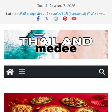
Skip
วันศุกร์, สิงหาคม 7, 2026
to
Latest:
เหิงลี่ แมนูแฟคเจอริ่ง เทคโนโลยี (ไทยแลนด์) เปิดโรงงาน
content
แห่งใหม่ในชลบุรี เดินหน้าขยายฐานการผลิตสู่เอเชียตะวัน
ออกเฉียงใต้ เสริมแกร่งยุทธศาสตร์ระดับโลก
TECNO ประกาศทรานส์ฟอร์มจากเกมมิ่งโฟน สู่ไลฟ์สไตล์
แฟชั่นไอเท็ม เสิร์ฟใหญ่ปักหมุดแลนมาร์คใหม่กลางสถานี
MRT วาง POVA 8 Series จุดเริ่มต้นครั้งสำคัญ
PIPPER STANDARD® เปิดตัวแชมพูอาบน้ำ และ โฟมอาบ
แห้งสัตว์เลี้ยง ชูนวัตกรรมพลังธรรมชาติ “Zero-Residue”
เลียขนได้ ปลอดภัย ไร้สารตกค้าง
เริ่มแล้ว! อ.ต.ก.แฟร์ 4 ภาค @ภาคกลาง “มนต์เสน่ห์เกษตร
ไทย สู่ใจกลางมหานคร” ชวนชิม ช้อป สินค้าเกษตร
คุณภาพจากทั่วไทย วันนี้ – 8 สิงหาคมนี้ ณ ลานคนเมือง
ททท. ประกาศความสำเร็จ Village to the World Season
5 ผนึก 9 พันธมิตร ขับเคลื่อน ESG Tourism สืบสานพระ
ราชปณิธาน สร้างคุณค่าการท่องเที่ยวไทยอย่างยั่งยืน