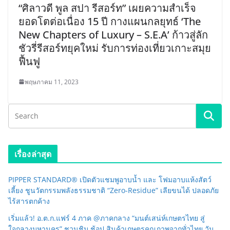
“ศิลาวดี พูล สปา รีสอร์ท” เผยความสำเร็จ
ยอดโตต่อเนื่อง 15 ปี กางแผนกลยุทธ์ ‘The
New Chapters of Luxury – S.E.A’ ก้าวสู่ลัก
ชัวรี่รีสอร์ทยุคใหม่ รับการท่องเที่ยวเกาะสมุย
ฟื้นฟู
พฤษภาคม 11, 2023
เรื่องล่าสุด
PIPPER STANDARD® เปิดตัวแชมพูอาบน้ำ และ โฟมอาบแห้งสัตว์
เลี้ยง ชูนวัตกรรมพลังธรรมชาติ “Zero-Residue” เลียขนได้ ปลอดภัย
ไร้สารตกค้าง
เริ่มแล้ว! อ.ต.ก.แฟร์ 4 ภาค @ภาคกลาง “มนต์เสน่ห์เกษตรไทย สู่
ใจกลางมหานคร” ชวนชิม ช้อป สินค้าเกษตรคุณภาพจากทั่วไทย วัน