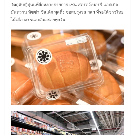
วัตถุดิบญี่ปุ่นแท้อีกหลายรายการ เช่น สตรอว์เบอรรี แอปเปิล
มันหวาน พิซซ่า ชีสเค้ก พุดดิ้ง ซอสปรุงรส ฯลฯ ที่รอให้ชาวไทย
ได้เลือกสรรและอิ่มอร่อยทุกวัน