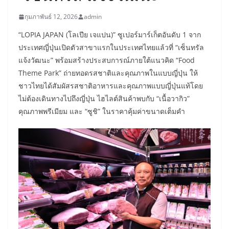
กุมภาพันธ์ 12, 2026
admin
“LOPIA JAPAN (โลเปีย เจแปน)” ซูเปอร์มาร์เก็ตอันดับ 1 จาก
ประเทศญี่ปุ่นเปิดตัวสาขาแรกในประเทศไทยแล้วที่ “เซ็นทรัล
แจ้งวัฒนะ” พร้อมสร้างประสบการณ์ภายใต้แนวคิด “Food
Theme Park” ถ่ายทอดรสชาติและคุณภาพในแบบญี่ปุ่น ให้
ชาวไทยได้สัมผัสรสชาติอาหารและคุณภาพแบบญี่ปุ่นแท้โดย
ไม่ต้องเดินทางไปถึงญี่ปุ่น ไฮไลต์สินค้าพบกับ “เนื้อวากิว”
คุณภาพพรีเมียม และ “ซูชิ” ในราคาคุ้มค่าขนาดเต็มคำ