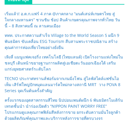
เริ่มแล้ว! อ.ต.ก.แฟร์ 4 ภาค @ภาคกลาง “มนต์เสน่ห์เกษตรไทย สู่
ใจกลางมหานคร” ชวนชิม ช้อป สินค้าเกษตรคุณภาพจากทั่วไทย วัน
นี้ – 8 สิงหาคมนี้ ณ ลานคนเมือง
ททท. ประกาศความสำเร็จ Village to the World Season 5 ผนึก 9
พันธมิตร ขับเคลื่อน ESG Tourism สืบสานพระราชปณิธาน สร้าง
คุณค่าการท่องเที่ยวไทยอย่างยั่งยืน
เหิงลี่ แมนูแฟคเจอริ่ง เทคโนโลยี (ไทยแลนด์) เปิดโรงงานแห่งใหม่ใน
ชลบุรี เดินหน้าขยายฐานการผลิตสู่เอเชียตะวันออกเฉียงใต้ เสริม
แกร่งยุทธศาสตร์ระดับโลก
TECNO ประกาศทรานส์ฟอร์มจากเกมมิ่งโฟน สู่ไลฟ์สไตล์แฟชั่นไอ
เท็ม เสิร์ฟใหญ่ปักหมุดแลนมาร์คใหม่กลางสถานี MRT วาง POVA 8
Series จุดเริ่มต้นครั้งสำคัญ
ครั้งแรกของอุตสาหกรรมสีไทย นิปปอนเพนต์ผนึก 6 พันธมิตรโมเดิร์น
เทรดชั้นนำ นำร่องเปิดตัว “NIPPON PAINT WORRY FREE”
โปรแกรมดูแลคุณภาพฟิล์มสีหลังการขาย ยกระดับความมั่นใจลูกค้า
ด้วยผลิตภัณฑ์คุณภาพและบริการหลังการขายที่ครบวงจร