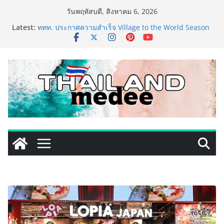
Skip
วันพฤหัสบดี, สิงหาคม 6, 2026
to
Latest:
ททท. ประกาศความสำเร็จ Village to the World Season
content
5 ผนึก 9 พันธมิตร ขับเคลื่อน ESG Tourism สืบสานพระ
ราชปณิธาน สร้างคุณค่าการท่องเที่ยวไทยอย่างยั่งยืน
เหิงลี่ แมนูแฟคเจอริ่ง เทคโนโลยี (ไทยแลนด์) เปิดโรงงาน
แห่งใหม่ในชลบุรี เดินหน้าขยายฐานการผลิตสู่เอเชียตะวัน
ออกเฉียงใต้ เสริมแกร่งยุทธศาสตร์ระดับโลก
TECNO ประกาศทรานส์ฟอร์มจากเกมมิ่งโฟน สู่ไลฟ์สไตล์
แฟชั่นไอเท็ม เสิร์ฟใหญ่ปักหมุดแลนมาร์คใหม่กลางสถานี
MRT วาง POVA 8 Series จุดเริ่มต้นครั้งสำคัญ
ครั้งแรกของอุตสาหกรรมสีไทย นิปปอนเพนต์ผนึก 6 พันธ
มิตรโมเดิร์นเทรดชั้นนำ นำร่องเปิดตัว “NIPPON PAINT
WORRY FREE” โปรแกรมดูแลคุณภาพฟิล์มสีหลังการขาย
ยกระดับความมั่นใจลูกค้าด้วยผลิตภัณฑ์คุณภาพและ
บริการหลังการขายที่ครบวงจร
เริ่มแล้ว! อ.ต.ก.แฟร์ 4 ภาค @ภาคกลาง “มนต์เสน่ห์เกษตร
ไทย สู่ใจกลางมหานคร” ชวนชิม ช้อป สินค้าเกษตร
คุณภาพจากทั่วไทย วันนี้ – 8 สิงหาคมนี้ ณ ลานคนเมือง