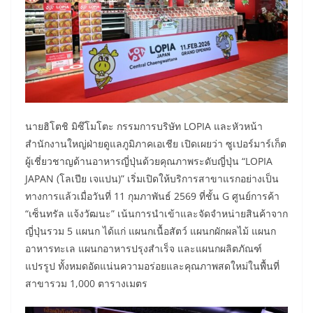
นายฮิโตชิ มิซึโมโตะ กรรมการบริษัท LOPIA และหัวหน้า
สำนักงานใหญ่ฝ่ายดูแลภูมิภาคเอเชีย เปิดเผยว่า ซูเปอร์มาร์เก็ต
ผู้เชี่ยวชาญด้านอาหารญี่ปุ่นด้วยคุณภาพระดับญี่ปุ่น “LOPIA
JAPAN (โลเปีย เจแปน)” เริ่มเปิดให้บริการสาขาแรกอย่างเป็น
ทางการแล้วเมื่อวันที่ 11 กุมภาพันธ์ 2569 ที่ชั้น G ศูนย์การค้า
“เซ็นทรัล แจ้งวัฒนะ” เน้นการนำเข้าและจัดจำหน่ายสินค้าจาก
ญี่ปุ่นรวม 5 แผนก ได้แก่ แผนกเนื้อสัตว์ แผนกผักผลไม้ แผนก
อาหารทะเล แผนกอาหารปรุงสำเร็จ และแผนกผลิตภัณฑ์
แปรรูป ทั้งหมดอัดแน่นความอร่อยและคุณภาพสดใหม่ในพื้นที่
สาขารวม 1,000 ตารางเมตร