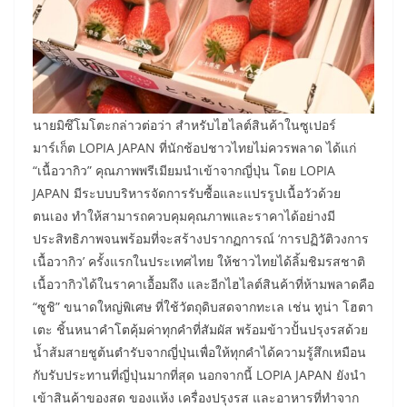
นายมิซึโมโตะกล่าวต่อว่า สำหรับไฮไลต์สินค้าในซูเปอร์
มาร์เก็ต LOPIA JAPAN ที่นักช้อปชาวไทยไม่ควรพลาด ได้แก่
“เนื้อวากิว” คุณภาพพรีเมียมนำเข้าจากญี่ปุ่น โดย LOPIA
JAPAN มีระบบบริหารจัดการรับซื้อและแปรรูปเนื้อวัวด้วย
ตนเอง ทำให้สามารถควบคุมคุณภาพและราคาได้อย่างมี
ประสิทธิภาพจนพร้อมที่จะสร้างปรากฏการณ์ ‘การปฏิวัติวงการ
เนื้อวากิว’ ครั้งแรกในประเทศไทย ให้ชาวไทยได้ลิ้มชิมรสชาติ
เนื้อวากิวได้ในราคาเอื้อมถึง และอีกไฮไลต์สินค้าที่ห้ามพลาดคือ
“ซูชิ” ขนาดใหญ่พิเศษ ที่ใช้วัตถุดิบสดจากทะเล เช่น ทูน่า โฮตา
เตะ ชิ้นหนาคำโตคุ้มค่าทุกคำที่สัมผัส พร้อมข้าวปั้นปรุงรสด้วย
น้ำส้มสายชูต้นตำรับจากญี่ปุ่นเพื่อให้ทุกคำได้ความรู้สึกเหมือน
กับรับประทานที่ญี่ปุ่นมากที่สุด นอกจากนี้ LOPIA JAPAN ยังนำ
เข้าสินค้าของสด ของแห้ง เครื่องปรุงรส และอาหารที่ทำจาก