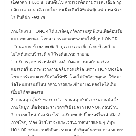
เปิดเวลา 14.00 น. เป็นต้นไป สามารถติดตามรายละเอียด กฎ
กติกา และแผนผังภายในงานเพิ่มเติมได้ที่เฟซบุ๊กแฟนเพจ ห้วย
ไร่ อีหลีน่า Festival
ภายในงาน HONOR ได้เนรมิตบูทกิจกรรมสุดพิเศษเพื่อต้อนรับ
แฟนเพลงทุกคน โดยสามารถแวะมาพบกันได้ที่บูท HONOR
บริเวณทางเข้าตลาด ติดกับบูทการท่องเที่ยวไทย ซึ่งเตรียม
ไฮไลต์และบริการดี ๆ ไว้รอต้อนรับมากมาย
1. บริการจุดชาร์จพลังฟรี ไม่จำกัดค่าย: หมดกังวลเรื่อง
แบตเตอรี่หมดระหว่างถ่ายคลิปคอนเสิร์ต เพราะ HONOR เปิด
โซนชาร์จแบตเตอรี่มือถือให้ฟรี! โดยไม่จำกัดว่าคุณจะใช้สมา
ร์ตโฟนแบรนด์ไหน ก็สามารถแวะเข้ามาเติมพลังไฟให้เต็ม
เปี่ยมได้ตลอดงาน
2. เกมสนุก ลุ้นรับของรางวัล: ร่วมสนุกกับกิจกรรมเกมมันส์ ๆ
ภายในบูท เพื่อชิงของรางวัลพรีเมียมจาก HONOR กลับบ้าน
3. กระทบไหล่ ‘ก้อง ห้วยไร่’: เตรียมพบกับบิ๊กเซอร์ไพรส์ เมื่อเจ้า
ภาพใหญ่ “ก้อง ห้วยไร่” จะแวะเวียนมาทักทายแฟน ๆ ที่บูท
HONOR พร้อมร่วมทำกิจกรรมและท้าพิสูจน์ความแกร่ง ทนทาน