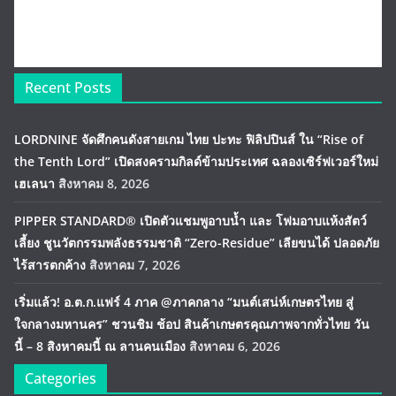
Recent Posts
LORDNINE จัดศึกคนดังสายเกม ไทย ปะทะ ฟิลิปปินส์ ใน “Rise of
the Tenth Lord” เปิดสงครามกิลด์ข้ามประเทศ ฉลองเซิร์ฟเวอร์ใหม่
เฮเลนา
สิงหาคม 8, 2026
PIPPER STANDARD® เปิดตัวแชมพูอาบน้ำ และ โฟมอาบแห้งสัตว์
เลี้ยง ชูนวัตกรรมพลังธรรมชาติ “Zero-Residue” เลียขนได้ ปลอดภัย
ไร้สารตกค้าง
สิงหาคม 7, 2026
เริ่มแล้ว! อ.ต.ก.แฟร์ 4 ภาค @ภาคกลาง “มนต์เสน่ห์เกษตรไทย สู่
ใจกลางมหานคร” ชวนชิม ช้อป สินค้าเกษตรคุณภาพจากทั่วไทย วัน
นี้ – 8 สิงหาคมนี้ ณ ลานคนเมือง
สิงหาคม 6, 2026
Categories