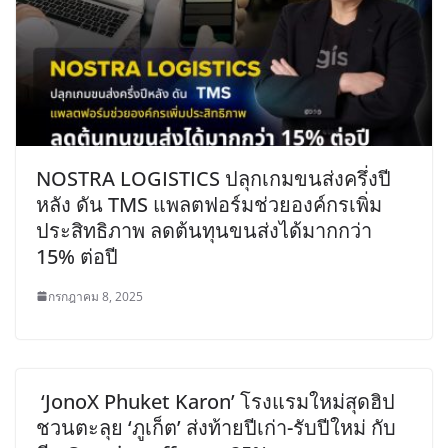
NOSTRA LOGISTICS ปลุกเกมขนส่งครึ่งปี
หลัง ดัน TMS แพลตฟอร์มช่วยองค์กรเพิ่ม
ประสิทธิภาพ ลดต้นทุนขนส่งได้มากกว่า
15% ต่อปี
กรกฎาคม 8, 2025
‘JonoX Phuket Karon’ โรงแรมใหม่สุดฮิป
ชวนตะลุย ‘ภูเก็ต’ ส่งท้ายปีเก่า-รับปีใหม่ กับ