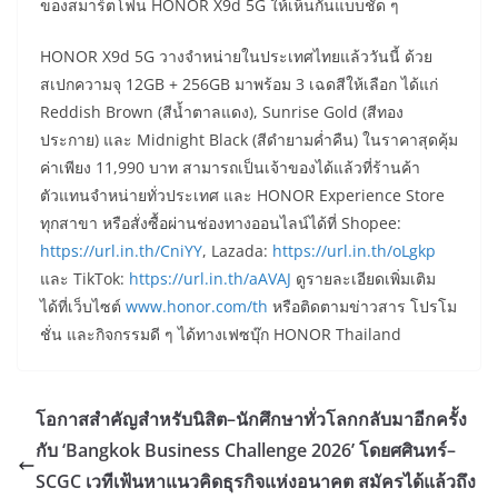
ของสมาร์ตโฟน HONOR X9d 5G ให้เห็นกันแบบชัด ๆ
​​HONOR X9d 5G วางจำหน่ายในประเทศไทยแล้ววันนี้ ด้วย
สเปกความจุ 12GB + 256GB มาพร้อม 3 เฉดสีให้เลือก ได้แก่
Reddish Brown (สีน้ำตาลแดง), Sunrise Gold (สีทอง
ประกาย) และ Midnight Black (สีดำยามค่ำคืน) ในราคาสุดคุ้ม
ค่าเพียง 11,990 บาท สามารถเป็นเจ้าของได้แล้วที่ร้านค้า
ตัวแทนจำหน่ายทั่วประเทศ และ HONOR Experience Store
ทุกสาขา หรือสั่งซื้อผ่านช่องทางออนไลน์ได้ที่ Shopee:
https://url.in.th/CniYY
, Lazada:
https://url.in.th/oLgkp
และ TikTok:
https://url.in.th/aAVAJ
ดูรายละเอียดเพิ่มเติม
ได้ที่เว็บไซต์
www.honor.com/th
หรือติดตามข่าวสาร โปรโม
ชั่น และกิจกรรมดี ๆ ได้ทางเฟซบุ๊ก HONOR Thailand
โอกาสสำคัญสำหรับนิสิต–นักศึกษาทั่วโลกกลับมาอีกครั้ง
กับ ‘Bangkok Business Challenge 2026’ โดยศศินทร์–
SCGC เวทีเฟ้นหาแนวคิดธุรกิจแห่งอนาคต สมัครได้แล้วถึง