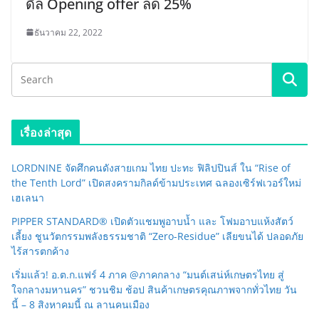
ดีล Opening offer ลด 25%
ธันวาคม 22, 2022
เรื่องล่าสุด
LORDNINE จัดศึกคนดังสายเกม ไทย ปะทะ ฟิลิปปินส์ ใน “Rise of
the Tenth Lord” เปิดสงครามกิลด์ข้ามประเทศ ฉลองเซิร์ฟเวอร์ใหม่
เฮเลนา
PIPPER STANDARD® เปิดตัวแชมพูอาบน้ำ และ โฟมอาบแห้งสัตว์
เลี้ยง ชูนวัตกรรมพลังธรรมชาติ “Zero-Residue” เลียขนได้ ปลอดภัย
ไร้สารตกค้าง
เริ่มแล้ว! อ.ต.ก.แฟร์ 4 ภาค @ภาคกลาง “มนต์เสน่ห์เกษตรไทย สู่
ใจกลางมหานคร” ชวนชิม ช้อป สินค้าเกษตรคุณภาพจากทั่วไทย วัน
นี้ – 8 สิงหาคมนี้ ณ ลานคนเมือง