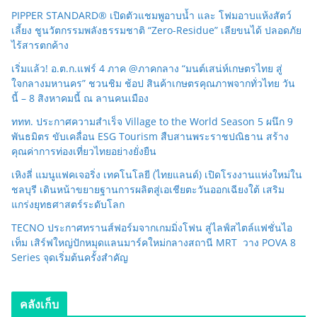
PIPPER STANDARD® เปิดตัวแชมพูอาบน้ำ และ โฟมอาบแห้งสัตว์
เลี้ยง ชูนวัตกรรมพลังธรรมชาติ “Zero-Residue” เลียขนได้ ปลอดภัย
ไร้สารตกค้าง
เริ่มแล้ว! อ.ต.ก.แฟร์ 4 ภาค @ภาคกลาง “มนต์เสน่ห์เกษตรไทย สู่
ใจกลางมหานคร” ชวนชิม ช้อป สินค้าเกษตรคุณภาพจากทั่วไทย วัน
นี้ – 8 สิงหาคมนี้ ณ ลานคนเมือง
ททท. ประกาศความสำเร็จ Village to the World Season 5 ผนึก 9
พันธมิตร ขับเคลื่อน ESG Tourism สืบสานพระราชปณิธาน สร้าง
คุณค่าการท่องเที่ยวไทยอย่างยั่งยืน
เหิงลี่ แมนูแฟคเจอริ่ง เทคโนโลยี (ไทยแลนด์) เปิดโรงงานแห่งใหม่ใน
ชลบุรี เดินหน้าขยายฐานการผลิตสู่เอเชียตะวันออกเฉียงใต้ เสริม
แกร่งยุทธศาสตร์ระดับโลก
TECNO ประกาศทรานส์ฟอร์มจากเกมมิ่งโฟน สู่ไลฟ์สไตล์แฟชั่นไอ
เท็ม เสิร์ฟใหญ่ปักหมุดแลนมาร์คใหม่กลางสถานี MRT วาง POVA 8
Series จุดเริ่มต้นครั้งสำคัญ
คลังเก็บ