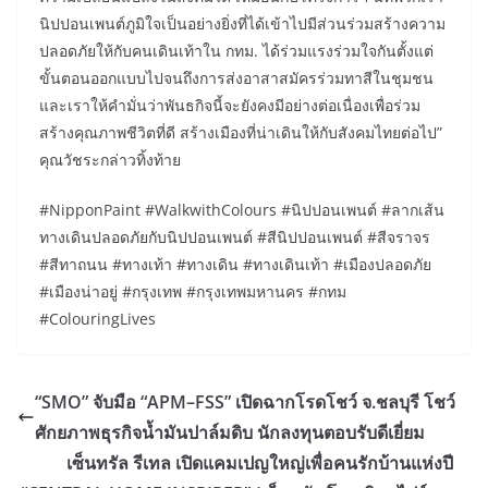
นิปปอนเพนต์ภูมิใจเป็นอย่างยิ่งที่ได้เข้าไปมีส่วนร่วมสร้างความ
ปลอดภัยให้กับคนเดินเท้าใน กทม. ได้ร่วมแรงร่วมใจกันตั้งแต่
ขั้นตอนออกแบบไปจนถึงการส่งอาสาสมัครร่วมทาสีในชุมชน
และเราให้คำมั่นว่าพันธกิจนี้จะยังคงมีอย่างต่อเนื่องเพื่อร่วม
สร้างคุณภาพชีวิตที่ดี สร้างเมืองที่น่าเดินให้กับสังคมไทยต่อไป”
คุณวัชระกล่าวทิ้งท้าย
#NipponPaint #WalkwithColours #นิปปอนเพนต์ #ลากเส้น
ทางเดินปลอดภัยกับนิปปอนเพนต์ #สีนิปปอนเพนต์ #สีจราจร
#สีทาถนน #ทางเท้า #ทางเดิน #ทางเดินเท้า #เมืองปลอดภัย
#เมืองน่าอยู่ #กรุงเทพ #กรุงเทพมหานคร #กทม
#ColouringLives
“SMO” จับมือ “APM–FSS” เปิดฉากโรดโชว์ จ.ชลบุรี โชว์
ศักยภาพธุรกิจน้ำมันปาล์มดิบ นักลงทุนตอบรับดีเยี่ยม
เซ็นทรัล รีเทล เปิดแคมเปญใหญ่เพื่อคนรักบ้านแห่งปี