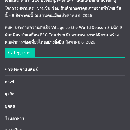
เริ่มแล้ว! อ.ต.ก.แฟร์ 4 ภาค @ภาคกลาง “มนต์เสน่ห์เกษตรไทย สู่
ใจกลางมหานคร” ชวนชิม ช้อป สินค้าเกษตรคุณภาพจากทั่วไทย วัน
นี้ – 8 สิงหาคมนี้ ณ ลานคนเมือง
สิงหาคม 6, 2026
ททท. ประกาศความสำเร็จ Village to the World Season 5 ผนึก 9
พันธมิตร ขับเคลื่อน ESG Tourism สืบสานพระราชปณิธาน สร้าง
คุณค่าการท่องเที่ยวไทยอย่างยั่งยืน
สิงหาคม 6, 2026
Categories
ข่าวประชาสัมพันธ์
คาเฟ่
ธุรกิจ
บุคคล
ร้านอาหาร