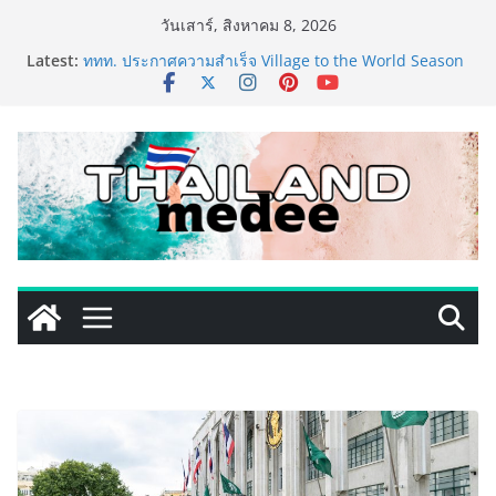
Skip
วันเสาร์, สิงหาคม 8, 2026
to
Latest:
ททท. ประกาศความสำเร็จ Village to the World Season
content
5 ผนึก 9 พันธมิตร ขับเคลื่อน ESG Tourism สืบสานพระ
ราชปณิธาน สร้างคุณค่าการท่องเที่ยวไทยอย่างยั่งยืน
เหิงลี่ แมนูแฟคเจอริ่ง เทคโนโลยี (ไทยแลนด์) เปิดโรงงาน
แห่งใหม่ในชลบุรี เดินหน้าขยายฐานการผลิตสู่เอเชียตะวัน
ออกเฉียงใต้ เสริมแกร่งยุทธศาสตร์ระดับโลก
TECNO ประกาศทรานส์ฟอร์มจากเกมมิ่งโฟน สู่ไลฟ์สไตล์
แฟชั่นไอเท็ม เสิร์ฟใหญ่ปักหมุดแลนมาร์คใหม่กลางสถานี
MRT วาง POVA 8 Series จุดเริ่มต้นครั้งสำคัญ
PIPPER STANDARD® เปิดตัวแชมพูอาบน้ำ และ โฟมอาบ
แห้งสัตว์เลี้ยง ชูนวัตกรรมพลังธรรมชาติ “Zero-Residue”
เลียขนได้ ปลอดภัย ไร้สารตกค้าง
เริ่มแล้ว! อ.ต.ก.แฟร์ 4 ภาค @ภาคกลาง “มนต์เสน่ห์เกษตร
ไทย สู่ใจกลางมหานคร” ชวนชิม ช้อป สินค้าเกษตร
คุณภาพจากทั่วไทย วันนี้ – 8 สิงหาคมนี้ ณ ลานคนเมือง