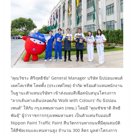
“คุณวัชระ ศิริฤทธิชัย” General Manager บริษัท นิปปอนเพนต์
เดคโคเรทีฟ โคทติ้ง (ประเทศไทย) จำกัด พร้อมตัวแทนพนักงาน
ในฐานะตัวแทนบริษัทฯ เข้าส่งมอบสีเพื่อสนับสนุนโครงการ
“ลากเส้นทางเดินปลอดภัย ‘Walk with Colours’ กับ นิปปอน
เพนต์” ให้กับ กรุงเทพมหานคร (กทม.) โดยมี “คุณชัชชาติ สิทธิ
พันธุ์” ผู้ว่าราชการกรุงเทพมหานคร เป็นตัวแทนรับมอบสี
Nippon Paint Traffic Paint สีนวัตกรรมทาถนนที่มีคุณสมบัติ
ให้สีชัดเจนและทนทานสูง จำนวน 300 ลิตร มูลค่าโครงการ