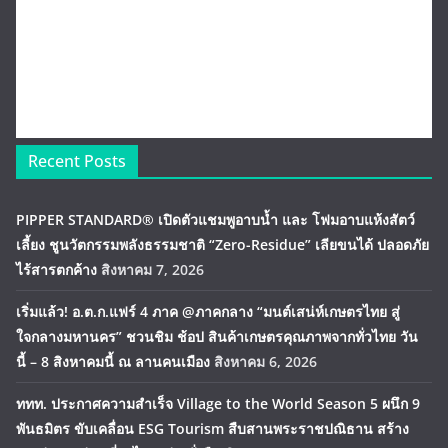
Recent Posts
PIPPER STANDARD® เปิดตัวแชมพูอาบน้ำ และ โฟมอาบแห้งสัตว์
เลี้ยง ชูนวัตกรรมพลังธรรมชาติ “Zero-Residue” เลียขนได้ ปลอดภัย
ไร้สารตกค้าง
สิงหาคม 7, 2026
เริ่มแล้ว! อ.ต.ก.แฟร์ 4 ภาค @ภาคกลาง “มนต์เสน่ห์เกษตรไทย สู่
ใจกลางมหานคร” ชวนชิม ช้อป สินค้าเกษตรคุณภาพจากทั่วไทย วัน
นี้ – 8 สิงหาคมนี้ ณ ลานคนเมือง
สิงหาคม 6, 2026
ททท. ประกาศความสำเร็จ Village to the World Season 5 ผนึก 9
พันธมิตร ขับเคลื่อน ESG Tourism สืบสานพระราชปณิธาน สร้าง