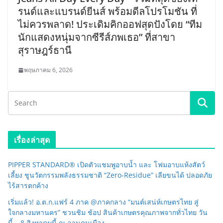
รนด์และแบรนด์ยีนส์ พร้อมดีลโปรโมชัน ที่
ไม่ควรพลาด! ประเดิมคิกออฟสุดปังโดย “ทีม
นักแสดงหนุ่มจากซีรีส์ภพเธอ” ที่สาขา
สุราษฎร์ธานี
พฤษภาคม 6, 2026
เรื่องล่าสุด
PIPPER STANDARD® เปิดตัวแชมพูอาบน้ำ และ โฟมอาบแห้งสัตว์
เลี้ยง ชูนวัตกรรมพลังธรรมชาติ “Zero-Residue” เลียขนได้ ปลอดภัย
ไร้สารตกค้าง
เริ่มแล้ว! อ.ต.ก.แฟร์ 4 ภาค @ภาคกลาง “มนต์เสน่ห์เกษตรไทย สู่
ใจกลางมหานคร” ชวนชิม ช้อป สินค้าเกษตรคุณภาพจากทั่วไทย วัน
นี้ – 8 สิงหาคมนี้ ณ ลานคนเมือง