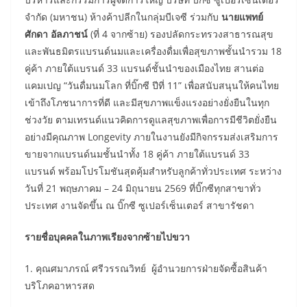
จำกัด (มหาชน) ห้างค้าปลีกในกลุ่มบีเจซี ร่วมกับ
นายแพทย์
ศักดา อัลภาชน์
(ที่ 4 จากซ้าย) รองปลัดกระทรวงสาธารณสุข
และพันธมิตรแบรนด์นมและเครื่องดื่มเพื่อสุขภาพชั้นนำรวม 18
คู่ค้า ภายใต้แบรนด์ 33 แบรนด์ชั้นนำของเมืองไทย สานต่อ
แคมเปญ “วันดื่มนมโลก ที่บิ๊กซี ปีที่ 11” เพื่อสนับสนุนให้คนไทย
เข้าถึงโภชนาการที่ดี และมีสุขภาพแข็งแรงอย่างยั่งยืนในทุก
ช่วงวัย ตามเทรนด์แนวคิดการดูแลสุขภาพเพื่อการมีชีวิตยั่งยืน
อย่างมีคุณภาพ Longevity ภายในงานยังมีกิจกรรมส่งเสริมการ
ขายจากแบรนด์นมชั้นนำทั้ง 18 คู่ค้า ภายใต้แบรนด์ 33
แบรนด์ พร้อมโปรโมชันสุดคุ้มสำหรับลูกค้าทั่วประเทศ ระหว่าง
วันที่ 21 พฤษภาคม – 24 มิถุนายน 2569 ที่บิ๊กซีทุกสาขาทั่ว
ประเทศ งานจัดขึ้น ณ บิ๊กซี ซูเปอร์เซ็นเตอร์ สาขารัชดา
รายชื่อบุคคลในภาพเรียงจากซ้ายไปขวา
1. คุณศมาภรณ์ ศรีวรรณวิทย์ ​ผู้อำนวยการฝ่ายจัดซื้อสินค้า
บริโภคอาหารสด