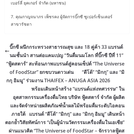
เบอร์ลี่ ยุคเกอร์ จำกัด (มหาชน)
7. คุณกาญจนาภร เพ็ชรคง ​​ผู้จัดการบิ๊กซี ซูเปอร์เซ็นเตอร์
สาขารัชดา
บิ๊กซี ผนึกกระทรวงสาธารณสุข และ 18 คู่ค้า 33 แบรนด์
นมชั้นนำ สานต่อแคมเปญ “วันดื่มนมโลก ที่บิ๊กซี ปีที่ 11”
“ฟู้ดสตาร์” สะท้อนภาพแบรนด์สู่คอนเซ็ปต์ “The Universe
of FoodStar” ยกขบวนดาวเด่น “ดีโด้” “มิกกุ” และ “มิ
กกุ อิมมู” ร่วมงาน THAIFEX – ANUGA ASIA 2026
พร้อมเดินหน้าสร้าง “แบรนด์แห่งทศวรรษ” ใน
อุตสาหกรรมเครื่องดื่มไทย ​บริษัท ฟู้ดสตาร์ จำกัด ผู้ผลิต
และจัดจำหน่ายผลิตภัณฑ์น้ำผลไม้พร้อมดื่มระดับไอคอน
ภายใต้ แบรนด์ “ดีโด้” “มิกกุ” และ “มิกกุ อิมมู” เดินหน้า
ตอกย้ำวิสัยทัศน์การ “เป็นผู้นำนวัตกรรมเครื่องดื่มในเอเชีย”
ผ่านแนวคิด “The Universe of FoodStar – จักรวาลฟู้ดส