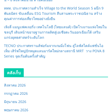
ททท. ประกาศความสำเร็จ Village to the World Season 5 ผนึก 9
พันธมิตร ขับเคลื่อน ESG Tourism สืบสานพระราชปณิธาน สร้าง
คุณค่าการท่องเที่ยวไทยอย่างยั่งยืน
เหิงลี่ แมนูแฟคเจอริ่ง เทคโนโลยี (ไทยแลนด์) เปิดโรงงานแห่งใหม่ใน
ชลบุรี เดินหน้าขยายฐานการผลิตสู่เอเชียตะวันออกเฉียงใต้ เสริม
แกร่งยุทธศาสตร์ระดับโลก
TECNO ประกาศทรานส์ฟอร์มจากเกมมิ่งโฟน สู่ไลฟ์สไตล์แฟชั่นไอ
เท็ม เสิร์ฟใหญ่ปักหมุดแลนมาร์คใหม่กลางสถานี MRT วาง POVA 8
Series จุดเริ่มต้นครั้งสำคัญ
คลังเก็บ
สิงหาคม 2026
กรกฎาคม 2026
มิถุนายน 2026
พฤษภาคม 2026