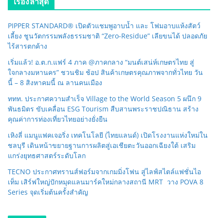
เรื่องล่าสุด
PIPPER STANDARD® เปิดตัวแชมพูอาบน้ำ และ โฟมอาบแห้งสัตว์
เลี้ยง ชูนวัตกรรมพลังธรรมชาติ “Zero-Residue” เลียขนได้ ปลอดภัย
ไร้สารตกค้าง
เริ่มแล้ว! อ.ต.ก.แฟร์ 4 ภาค @ภาคกลาง “มนต์เสน่ห์เกษตรไทย สู่
ใจกลางมหานคร” ชวนชิม ช้อป สินค้าเกษตรคุณภาพจากทั่วไทย วัน
นี้ – 8 สิงหาคมนี้ ณ ลานคนเมือง
ททท. ประกาศความสำเร็จ Village to the World Season 5 ผนึก 9
พันธมิตร ขับเคลื่อน ESG Tourism สืบสานพระราชปณิธาน สร้าง
คุณค่าการท่องเที่ยวไทยอย่างยั่งยืน
เหิงลี่ แมนูแฟคเจอริ่ง เทคโนโลยี (ไทยแลนด์) เปิดโรงงานแห่งใหม่ใน
ชลบุรี เดินหน้าขยายฐานการผลิตสู่เอเชียตะวันออกเฉียงใต้ เสริม
แกร่งยุทธศาสตร์ระดับโลก
TECNO ประกาศทรานส์ฟอร์มจากเกมมิ่งโฟน สู่ไลฟ์สไตล์แฟชั่นไอ
เท็ม เสิร์ฟใหญ่ปักหมุดแลนมาร์คใหม่กลางสถานี MRT วาง POVA 8
Series จุดเริ่มต้นครั้งสำคัญ