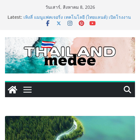
Skip
วันเสาร์, สิงหาคม 8, 2026
to
Latest:
เหิงลี่ แมนูแฟคเจอริ่ง เทคโนโลยี (ไทยแลนด์) เปิดโรงงาน
content
แห่งใหม่ในชลบุรี เดินหน้าขยายฐานการผลิตสู่เอเชียตะวัน
ออกเฉียงใต้ เสริมแกร่งยุทธศาสตร์ระดับโลก
TECNO ประกาศทรานส์ฟอร์มจากเกมมิ่งโฟน สู่ไลฟ์สไตล์
แฟชั่นไอเท็ม เสิร์ฟใหญ่ปักหมุดแลนมาร์คใหม่กลางสถานี
MRT วาง POVA 8 Series จุดเริ่มต้นครั้งสำคัญ
PIPPER STANDARD® เปิดตัวแชมพูอาบน้ำ และ โฟมอาบ
แห้งสัตว์เลี้ยง ชูนวัตกรรมพลังธรรมชาติ “Zero-Residue”
เลียขนได้ ปลอดภัย ไร้สารตกค้าง
เริ่มแล้ว! อ.ต.ก.แฟร์ 4 ภาค @ภาคกลาง “มนต์เสน่ห์เกษตร
ไทย สู่ใจกลางมหานคร” ชวนชิม ช้อป สินค้าเกษตร
คุณภาพจากทั่วไทย วันนี้ – 8 สิงหาคมนี้ ณ ลานคนเมือง
ททท. ประกาศความสำเร็จ Village to the World Season
5 ผนึก 9 พันธมิตร ขับเคลื่อน ESG Tourism สืบสานพระ
ราชปณิธาน สร้างคุณค่าการท่องเที่ยวไทยอย่างยั่งยืน