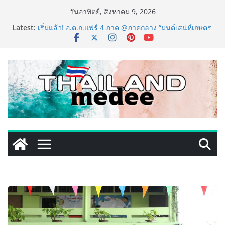
Skip
วันอาทิตย์, สิงหาคม 9, 2026
to
Latest:
เริ่มแล้ว! อ.ต.ก.แฟร์ 4 ภาค @ภาคกลาง “มนต์เสน่ห์เกษตร
content
ไทย สู่ใจกลางมหานคร” ชวนชิม ช้อป สินค้าเกษตร
คุณภาพจากทั่วไทย วันนี้ – 8 สิงหาคมนี้ ณ ลานคนเมือง
ททท. ประกาศความสำเร็จ Village to the World Season
5 ผนึก 9 พันธมิตร ขับเคลื่อน ESG Tourism สืบสานพระ
ราชปณิธาน สร้างคุณค่าการท่องเที่ยวไทยอย่างยั่งยืน
เหิงลี่ แมนูแฟคเจอริ่ง เทคโนโลยี (ไทยแลนด์) เปิดโรงงาน
แห่งใหม่ในชลบุรี เดินหน้าขยายฐานการผลิตสู่เอเชียตะวัน
ออกเฉียงใต้ เสริมแกร่งยุทธศาสตร์ระดับโลก
LORDNINE จัดศึกคนดังสายเกม ไทย ปะทะ ฟิลิปปินส์ ใน
“Rise of the Tenth Lord” เปิดสงครามกิลด์ข้ามประเทศ
ฉลองเซิร์ฟเวอร์ใหม่ เฮเลนา
PIPPER STANDARD® เปิดตัวแชมพูอาบน้ำ และ โฟมอาบ
แห้งสัตว์เลี้ยง ชูนวัตกรรมพลังธรรมชาติ “Zero-Residue”
เลียขนได้ ปลอดภัย ไร้สารตกค้าง