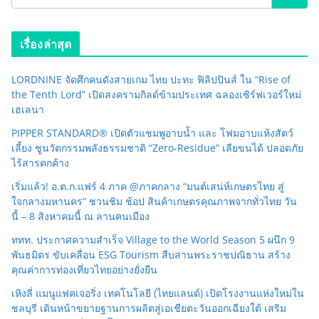
เรื่องล่าสุด
LORDNINE จัดศึกคนดังสายเกม ไทย ปะทะ ฟิลิปปินส์ ใน “Rise of
the Tenth Lord” เปิดสงครามกิลด์ข้ามประเทศ ฉลองเซิร์ฟเวอร์ใหม่
เฮเลนา
PIPPER STANDARD® เปิดตัวแชมพูอาบน้ำ และ โฟมอาบแห้งสัตว์
เลี้ยง ชูนวัตกรรมพลังธรรมชาติ “Zero-Residue” เลียขนได้ ปลอดภัย
ไร้สารตกค้าง
เริ่มแล้ว! อ.ต.ก.แฟร์ 4 ภาค @ภาคกลาง “มนต์เสน่ห์เกษตรไทย สู่
ใจกลางมหานคร” ชวนชิม ช้อป สินค้าเกษตรคุณภาพจากทั่วไทย วัน
นี้ – 8 สิงหาคมนี้ ณ ลานคนเมือง
ททท. ประกาศความสำเร็จ Village to the World Season 5 ผนึก 9
พันธมิตร ขับเคลื่อน ESG Tourism สืบสานพระราชปณิธาน สร้าง
คุณค่าการท่องเที่ยวไทยอย่างยั่งยืน
เหิงลี่ แมนูแฟคเจอริ่ง เทคโนโลยี (ไทยแลนด์) เปิดโรงงานแห่งใหม่ใน
ชลบุรี เดินหน้าขยายฐานการผลิตสู่เอเชียตะวันออกเฉียงใต้ เสริม