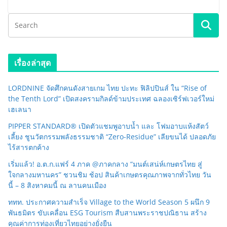
เรื่องล่าสุด
LORDNINE จัดศึกคนดังสายเกม ไทย ปะทะ ฟิลิปปินส์ ใน “Rise of
the Tenth Lord” เปิดสงครามกิลด์ข้ามประเทศ ฉลองเซิร์ฟเวอร์ใหม่
เฮเลนา
PIPPER STANDARD® เปิดตัวแชมพูอาบน้ำ และ โฟมอาบแห้งสัตว์
เลี้ยง ชูนวัตกรรมพลังธรรมชาติ “Zero-Residue” เลียขนได้ ปลอดภัย
ไร้สารตกค้าง
เริ่มแล้ว! อ.ต.ก.แฟร์ 4 ภาค @ภาคกลาง “มนต์เสน่ห์เกษตรไทย สู่
ใจกลางมหานคร” ชวนชิม ช้อป สินค้าเกษตรคุณภาพจากทั่วไทย วัน
นี้ – 8 สิงหาคมนี้ ณ ลานคนเมือง
ททท. ประกาศความสำเร็จ Village to the World Season 5 ผนึก 9
พันธมิตร ขับเคลื่อน ESG Tourism สืบสานพระราชปณิธาน สร้าง
คุณค่าการท่องเที่ยวไทยอย่างยั่งยืน