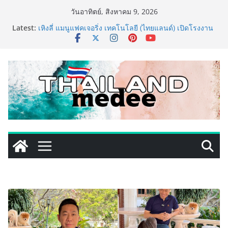
Skip
วันอาทิตย์, สิงหาคม 9, 2026
to
Latest:
เหิงลี่ แมนูแฟคเจอริ่ง เทคโนโลยี (ไทยแลนด์) เปิดโรงงาน
content
แห่งใหม่ในชลบุรี เดินหน้าขยายฐานการผลิตสู่เอเชียตะวัน
ออกเฉียงใต้ เสริมแกร่งยุทธศาสตร์ระดับโลก
LORDNINE จัดศึกคนดังสายเกม ไทย ปะทะ ฟิลิปปินส์ ใน
“Rise of the Tenth Lord” เปิดสงครามกิลด์ข้ามประเทศ
ฉลองเซิร์ฟเวอร์ใหม่ เฮเลนา
PIPPER STANDARD® เปิดตัวแชมพูอาบน้ำ และ โฟมอาบ
แห้งสัตว์เลี้ยง ชูนวัตกรรมพลังธรรมชาติ “Zero-Residue”
เลียขนได้ ปลอดภัย ไร้สารตกค้าง
เริ่มแล้ว! อ.ต.ก.แฟร์ 4 ภาค @ภาคกลาง “มนต์เสน่ห์เกษตร
ไทย สู่ใจกลางมหานคร” ชวนชิม ช้อป สินค้าเกษตร
คุณภาพจากทั่วไทย วันนี้ – 8 สิงหาคมนี้ ณ ลานคนเมือง
ททท. ประกาศความสำเร็จ Village to the World Season
5 ผนึก 9 พันธมิตร ขับเคลื่อน ESG Tourism สืบสานพระ
ราชปณิธาน สร้างคุณค่าการท่องเที่ยวไทยอย่างยั่งยืน