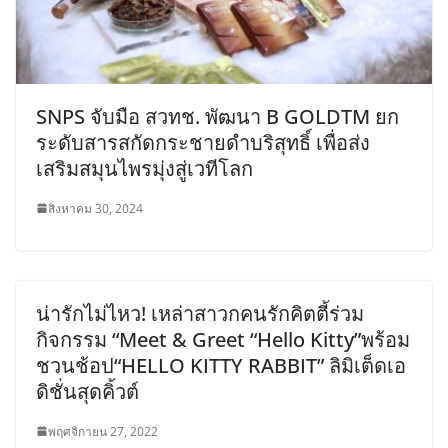
SNPS จับมือ สวทช. พัฒนา B GOLDTM ยก
ระดับสารสกัดกระชายดำบริสุทธิ์ เพื่อส่ง
เสริมสมุนไพรมุ่งสู่เวทีโลก
สิงหาคม 30, 2024
น่ารักไม่ไหว! เหล่าสาวกคนรักคิตตี้ร่วม
กิจกรรม “Meet & Greet “Hello Kitty”พร้อม
ชวนช้อป“HELLO KITTY RABBIT” ลิมิเต็ดเอ
ดิชั่นสุดคิ้วต์
พฤศจิกายน 27, 2022