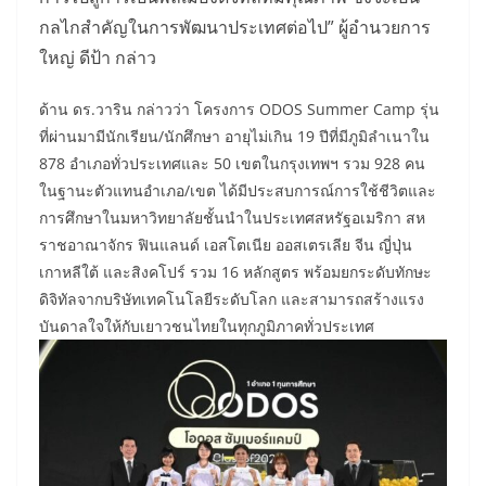
กลไกสำคัญในการพัฒนาประเทศต่อไป” ผู้อำนวยการ
ใหญ่ ดีป้า กล่าว
ด้าน ดร.วาริน กล่าวว่า โครงการ ODOS Summer Camp รุ่น
ที่ผ่านมามีนักเรียน/นักศึกษา อายุไม่เกิน 19 ปีที่มีภูมิลำเนาใน
878 อำเภอทั่วประเทศและ 50 เขตในกรุงเทพฯ รวม 928 คน
ในฐานะตัวแทนอำเภอ/เขต ได้มีประสบการณ์การใช้ชีวิตและ
การศึกษาในมหาวิทยาลัยชั้นนำในประเทศสหรัฐอเมริกา สห
ราชอาณาจักร ฟินแลนด์ เอสโตเนีย ออสเตรเลีย จีน ญี่ปุ่น
เกาหลีใต้ และสิงคโปร์ รวม 16 หลักสูตร พร้อมยกระดับทักษะ
ดิจิทัลจากบริษัทเทคโนโลยีระดับโลก และสามารถสร้างแรง
บันดาลใจให้กับเยาวชนไทยในทุกภูมิภาคทั่วประเทศ