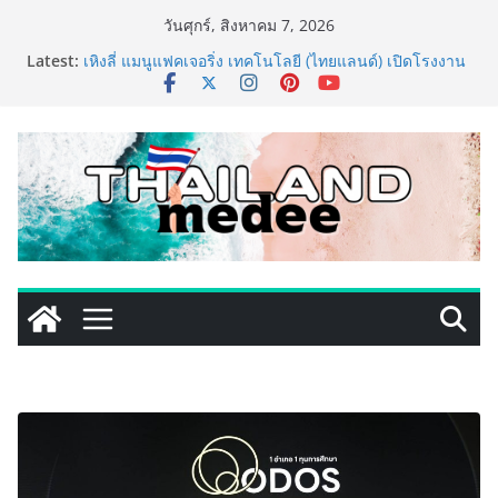
Skip
วันศุกร์, สิงหาคม 7, 2026
to
Latest:
เหิงลี่ แมนูแฟคเจอริ่ง เทคโนโลยี (ไทยแลนด์) เปิดโรงงาน
content
แห่งใหม่ในชลบุรี เดินหน้าขยายฐานการผลิตสู่เอเชียตะวัน
ออกเฉียงใต้ เสริมแกร่งยุทธศาสตร์ระดับโลก
TECNO ประกาศทรานส์ฟอร์มจากเกมมิ่งโฟน สู่ไลฟ์สไตล์
แฟชั่นไอเท็ม เสิร์ฟใหญ่ปักหมุดแลนมาร์คใหม่กลางสถานี
MRT วาง POVA 8 Series จุดเริ่มต้นครั้งสำคัญ
ครั้งแรกของอุตสาหกรรมสีไทย นิปปอนเพนต์ผนึก 6 พันธ
มิตรโมเดิร์นเทรดชั้นนำ นำร่องเปิดตัว “NIPPON PAINT
WORRY FREE” โปรแกรมดูแลคุณภาพฟิล์มสีหลังการขาย
ยกระดับความมั่นใจลูกค้าด้วยผลิตภัณฑ์คุณภาพและ
บริการหลังการขายที่ครบวงจร
เริ่มแล้ว! อ.ต.ก.แฟร์ 4 ภาค @ภาคกลาง “มนต์เสน่ห์เกษตร
ไทย สู่ใจกลางมหานคร” ชวนชิม ช้อป สินค้าเกษตร
คุณภาพจากทั่วไทย วันนี้ – 8 สิงหาคมนี้ ณ ลานคนเมือง
ททท. ประกาศความสำเร็จ Village to the World Season
5 ผนึก 9 พันธมิตร ขับเคลื่อน ESG Tourism สืบสานพระ
ราชปณิธาน สร้างคุณค่าการท่องเที่ยวไทยอย่างยั่งยืน