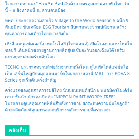
ใจกลางมหานคร” ชวนชิม ช้อป สินค้าเกษตรคุณภาพจากทั่วไทย วัน
นี้ – 8 สิงหาคมนี้ ณ ลานคนเมือง
ททท. ประกาศความสำเร็จ Village to the World Season 5 ผนึก 9
พันธมิตร ขับเคลื่อน ESG Tourism สืบสานพระราชปณิธาน สร้าง
คุณค่าการท่องเที่ยวไทยอย่างยั่งยืน
เหิงลี่ แมนูแฟคเจอริ่ง เทคโนโลยี (ไทยแลนด์) เปิดโรงงานแห่งใหม่ใน
ชลบุรี เดินหน้าขยายฐานการผลิตสู่เอเชียตะวันออกเฉียงใต้ เสริม
แกร่งยุทธศาสตร์ระดับโลก
TECNO ประกาศทรานส์ฟอร์มจากเกมมิ่งโฟน สู่ไลฟ์สไตล์แฟชั่นไอ
เท็ม เสิร์ฟใหญ่ปักหมุดแลนมาร์คใหม่กลางสถานี MRT วาง POVA 8
Series จุดเริ่มต้นครั้งสำคัญ
ครั้งแรกของอุตสาหกรรมสีไทย นิปปอนเพนต์ผนึก 6 พันธมิตรโมเดิร์น
เทรดชั้นนำ นำร่องเปิดตัว “NIPPON PAINT WORRY FREE”
โปรแกรมดูแลคุณภาพฟิล์มสีหลังการขาย ยกระดับความมั่นใจลูกค้า
ด้วยผลิตภัณฑ์คุณภาพและบริการหลังการขายที่ครบวงจร
คลังเก็บ