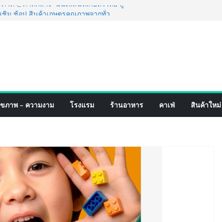
์ 4 ภาค @ภาคกลาง “มนต์เสน่ห์เกษตรไทย สู่
ิม ช้อป สินค้าเกษตรคุณภาพจากทั่ว
มนี้ ณ ลานคนเมือง
็จ Village to the World Season 5 ผนึก 9
 ESG Tourism สืบสานพระราชปณิธาน สร้าง
อย่างยั่งยืน
่ง เทคโนโลยี (ไทยแลนด์) เปิดโรงงานแห่งใหม่
ยฐานการผลิตสู่เอเชียตะวันออกเฉียงใต้
์ระดับโลก
อร์มจากเกมมิ่งโฟน สู่ไลฟ์สไตล์แฟชั่นไอ
ุขภาพ – ความงาม
โรงแรม
ร้านอาหาร
คาเฟ่
สินค้าใหม่
มุดแลนมาร์คใหม่กลางสถานี MRT วาง POVA
ั้งสำคัญ
ปิดตัวแชมพูอาบน้ำ และ โฟมอาบแห้งสัตว์
งธรรมชาติ “Zero-Residue” เลียขนได้
ง