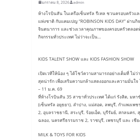
มกราคม 8, 2026
admin
ห้างโรบินสัน ในเครือเซ็นทรัล รีเทล ชวนครอบครัวและ
แห่งชาติ กับแคมเปญ “ROBINSON KIDS DAY” ผ่านกิจ
จินตนาการ และช่วงเวลาคุณภาพของครอบครัวตลอดทั้งวัน
กิจกรรมทั่วประเทศ ไม่ว่าจะเป็น…
KIDS TALENT SHOW และ KIDS FASHION SHOW
เปิดเวทีให้น้อง ๆ ได้โชว์ความสามารถอย่างเต็มที่ ไม่
สุดน่ารัก เพื่อเสริมความกล้าแสดงออกและความมั่นใจ ใน
– 11 ม.ค. 69
ที่ห้างโรบินสัน 35 สาขาทั่วประเทศ ได้แก่ รังสิต, มห
(เซ็นทรัล อยุธยา), ลำปาง, แม่สอด, ลพบุรี, กำแพงเพชร,
2, อุบลราชธานี, สระบุรี, ร้อยเอ็ด, บุรีรัมย์, สกลนคร, 
ฉลอง, นครศรีธรรมราช 2, ราชบุรี, เพชรบุรี และ เชี
MILK & TOYS FOR KIDS