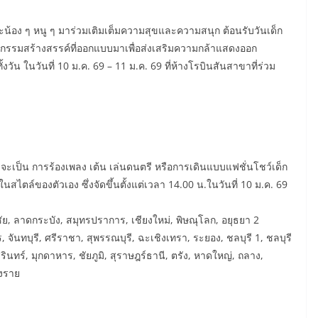
น้อง ๆ หนู ๆ มาร่วมเติมเต็มความสุขและความสนุก ต้อนรับวันเด็ก
กรรมสร้างสรรค์ที่ออกแบบมาเพื่อส่งเสริมความกล้าแสดงออก
 ในวันที่ 10 ม.ค. 69 – 11 ม.ค. 69 ที่ห้างโรบินสันสาขาที่ร่วม
ว่าจะเป็น การร้องเพลง เต้น เล่นดนตรี หรือการเดินแบบแฟชั่นโชว์เด็ก
สไตล์ของตัวเอง ซึ่งจัดขึ้นตั้งแต่เวลา 14.00 น.ในวันที่ 10 ม.ค. 69
าชัย, ลาดกระบัง, สมุทรปราการ, เชียงใหม่, พิษณุโลก, อยุธยา 2
 จันทบุรี, ศรีราชา, สุพรรณบุรี, ฉะเชิงเทรา, ระยอง, ชลบุรี 1, ชลบุรี
สุรินทร์, มุกดาหาร, ชัยภูมิ, สุราษฎร์ธานี, ตรัง, หาดใหญ่, ถลาง,
ยงราย