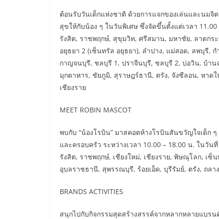
ต้อนรับวันเด็กแห่งชาติ ด้วยการแจกของเล่นและนมจิตรล
สุขให้กับน้อง ๆ ในวันพิเศษ ซึ่งจัดขึ้นตั้งแต่เวลา 11.0
รังสิต, ราชพฤกษ์, สุขุมวิท, ศรีสมาน, มหาชัย, ลาดกระบ
อยุธยา 2 (เซ็นทรัล อยุธยา), ลำปาง, แม่สอด, ลพบุรี, 
กาญจนบุรี, ชลบุรี 1, ปราจีนบุรี, ชลบุรี 2, บ่อวิน, บ้าน
มุกดาหาร, ชัยภูมิ, สุราษฎร์ธานี, ตรัง, จังซีลอน, หา
เชียงราย
MEET ROBIN MASCOT
พบกับ “น้องโรบิน” มาสคอตห้างโรบินสันขวัญใจเด็ก ๆ
และครอบครัว ระหว่างเวลา 10.00 – 18.00 น. ในวันที่ 1
รังสิต, ราชพฤกษ์, เชียงใหม่, เชียงราย, พิษณุโลก, เซ็นท
อุบลราชธานี, สุพรรณบุรี, ร้อยเอ็ด, บุรีรัมย์, ตรัง, ถ
BRANDS ACTIVITIES
สนุกไปกับกิจกรรมสุดสร้างสรรค์จากหลากหลายแบรนด