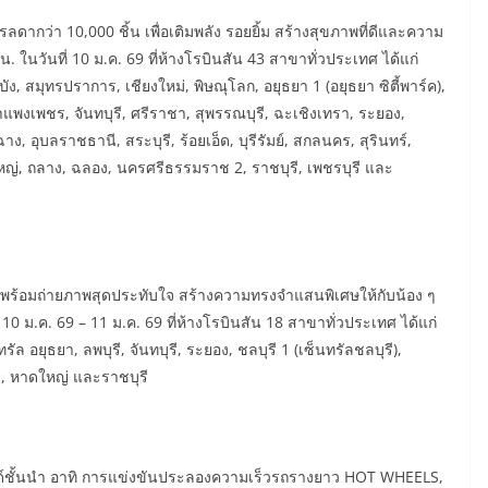
ดากว่า 10,000 ชิ้น เพื่อเติมพลัง รอยยิ้ม สร้างสุขภาพที่ดีและความ
0 น. ในวันที่ 10 ม.ค. 69 ที่ห้างโรบินสัน 43 สาขาทั่วประเทศ ได้แก่
ัง, สมุทรปราการ, เชียงใหม่, พิษณุโลก, อยุธยา 1 (อยุธยา ซิตี้พาร์ค),
กำแพงเพชร, จันทบุรี, ศรีราชา, สุพรรณบุรี, ฉะเชิงเทรา, ระยอง,
ฉาง, อุบลราชธานี, สระบุรี, ร้อยเอ็ด, บุรีรัมย์, สกลนคร, สุรินทร์,
ดใหญ่, ถลาง, ฉลอง, นครศรีธรรมราช 2, ราชบุรี, เพชรบุรี และ
 พร้อมถ่ายภาพสุดประทับใจ สร้างความทรงจำแสนพิเศษให้กับน้อง ๆ
0 ม.ค. 69 – 11 ม.ค. 69 ที่ห้างโรบินสัน 18 สาขาทั่วประเทศ ได้แก่
รัล อยุธยา, ลพบุรี, จันทบุรี, ระยอง, ชลบุรี 1 (เซ็นทรัลชลบุรี),
ลาง, หาดใหญ่ และราชบุรี
์ชั้นนำ อาทิ การแข่งขันประลองความเร็วรถรางยาว HOT WHEELS,