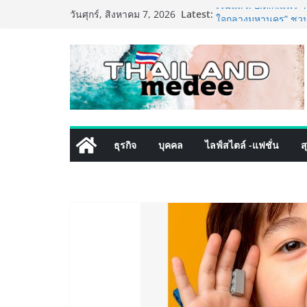
Skip
Latest:
เริ่มแล้ว! อ.ต.ก.แฟร
วันศุกร์, สิงหาคม 7, 2026
to
ใจกลางมหานคร” ชวนช
ไทย วันนี้ – 8 สิงหาค
content
ททท. ประกาศความสำเร
พันธมิตร ขับเคลื่อน
คุณค่าการท่องเที่ยวไทย
เหิงลี่ แมนูแฟคเจอริ
ในชลบุรี เดินหน้าขยา
เสริมแกร่งยุทธศาสตร
TECNO ประกาศทรานส์ฟ
ธุรกิจ
บุคคล
ไลฟ์สไตล์ -แฟชั่น
ส
เท็ม เสิร์ฟใหญ่ปักห
8 Series จุดเริ่มต้นคร
PIPPER STANDARD® เ
เลี้ยง ชูนวัตกรรมพลั
ปลอดภัย ไร้สารตกค้า