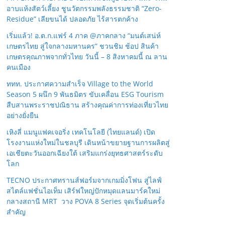
อาบแห้งสัตว์เลี้ยง ชูนวัตกรรมพลังธรรมชาติ “Zero-
Residue” เลียขนได้ ปลอดภัย ไร้สารตกค้าง
เริ่มแล้ว! อ.ต.ก.แฟร์ 4 ภาค @ภาคกลาง “มนต์เสน่ห์
เกษตรไทย สู่ใจกลางมหานคร” ชวนชิม ช้อป สินค้า
เกษตรคุณภาพจากทั่วไทย วันนี้ – 8 สิงหาคมนี้ ณ ลาน
คนเมือง
ททท. ประกาศความสำเร็จ Village to the World
Season 5 ผนึก 9 พันธมิตร ขับเคลื่อน ESG Tourism
สืบสานพระราชปณิธาน สร้างคุณค่าการท่องเที่ยวไทย
อย่างยั่งยืน
เหิงลี่ แมนูแฟคเจอริ่ง เทคโนโลยี (ไทยแลนด์) เปิด
โรงงานแห่งใหม่ในชลบุรี เดินหน้าขยายฐานการผลิตสู่
เอเชียตะวันออกเฉียงใต้ เสริมแกร่งยุทธศาสตร์ระดับ
โลก
TECNO ประกาศทรานส์ฟอร์มจากเกมมิ่งโฟน สู่ไลฟ์
สไตล์แฟชั่นไอเท็ม เสิร์ฟใหญ่ปักหมุดแลนมาร์คใหม่
กลางสถานี MRT วาง POVA 8 Series จุดเริ่มต้นครั้ง
สำคัญ