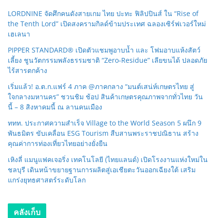
LORDNINE จัดศึกคนดังสายเกม ไทย ปะทะ ฟิลิปปินส์ ใน “Rise of
the Tenth Lord” เปิดสงครามกิลด์ข้ามประเทศ ฉลองเซิร์ฟเวอร์ใหม่
เฮเลนา
PIPPER STANDARD® เปิดตัวแชมพูอาบน้ำ และ โฟมอาบแห้งสัตว์
เลี้ยง ชูนวัตกรรมพลังธรรมชาติ “Zero-Residue” เลียขนได้ ปลอดภัย
ไร้สารตกค้าง
เริ่มแล้ว! อ.ต.ก.แฟร์ 4 ภาค @ภาคกลาง “มนต์เสน่ห์เกษตรไทย สู่
ใจกลางมหานคร” ชวนชิม ช้อป สินค้าเกษตรคุณภาพจากทั่วไทย วัน
นี้ – 8 สิงหาคมนี้ ณ ลานคนเมือง
ททท. ประกาศความสำเร็จ Village to the World Season 5 ผนึก 9
พันธมิตร ขับเคลื่อน ESG Tourism สืบสานพระราชปณิธาน สร้าง
คุณค่าการท่องเที่ยวไทยอย่างยั่งยืน
เหิงลี่ แมนูแฟคเจอริ่ง เทคโนโลยี (ไทยแลนด์) เปิดโรงงานแห่งใหม่ใน
ชลบุรี เดินหน้าขยายฐานการผลิตสู่เอเชียตะวันออกเฉียงใต้ เสริม
แกร่งยุทธศาสตร์ระดับโลก
คลังเก็บ