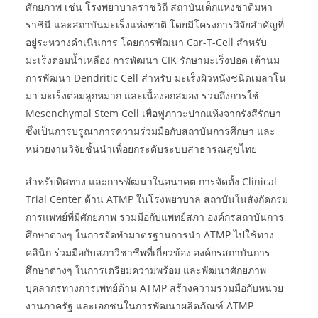
ศักยภาพ เช่น โรงพยาบาลราชวิถี สถาบันเด็กแห่งชาติมหา
ราชินี และสถาบันมะเร็งแห่งชาติ โดยมีโครงการวิจัยสำคัญที่
อยู่ระหวางดำเนินการ โดยการพัฒนา Car-T-Cell สำหรับ
มะเร็งต่อมน้ำเหลือง การพัฒนา CIK รักษามะเร็งปอด เต้านม
การพัฒนา Dendritic Cell ส่าหรับ มะเร็งผิวหนังชนิดเมลาโน
มา มะเร็งต่อมลูกหมาก และเนื้องอกสมอง รวมถึงการใช้
Mesenchymal Stem Cell เพื่อฟูภาวะปากแห้งจากรังสีรักษา
ซึ่งเป็นการบรูณาการความร่วมมือกับสถาบันการศึกษา และ
หน่วยงานวิจัยชั้นนำเพื่อยกระดับระบบสาธารณสุขไทย
สำหรับทิศทาง และการพัฒนาในอนาคต การจัดตั้ง Clinical
Trial Center ด้าน ATMP ในโรงพยาบาล สถาบันในสังกัดกรม
การแพทย์ที่มีศักยภาพ ร่วมมือกับแพทย์สภา องค์กรสถาบันการ
ศึกษาต่างๆ ในการจัดทำมาตรฐานการนำ ATMP ไปใช้ทาง
คลินิก ร่วมมือกับสภาวิชาชีพที่เกี่ยวข้อง องค์กรสถาบันการ
ศึกษาต่างๆ ในการเตรียมความพร้อม และพัฒนาศักยภาพ
บุคลากรทางการเพทย์ด้าน ATMP สร้างความร่วมมือกับหน่วย
งานภาครัฐ และเอกชนในการพัฒนาผลิตภัณฑ์ ATMP