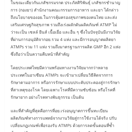
ในขณะเดียวกันเภสัชกรมรกต ประภัสศิริพันธุ์ เภสัชกรชำนาญ
การ (กองยา) สำนักงานคณะกรรมการอาหาร และยา ได้กล่าว
ถึงนโยบายของอย.ในการคุ้มครองสุขภาพของคนไทย และส่ง
เสริมเศรษฐกิจสุขภาพ รวมถึงเร่งผลักดันผลิตภัณฑ์ ATMP ไม่
ว่าจะเป็น เซลล์ ยีนส์ เนื้อเยื่อ และอื่น ๆ ซึ่งในปัจจุบันมีงานวิจัย
ที่ผ่านการอนุมัติจากอย.รวม 4 แห่ง และมีการอนุญาตผลิตยา
ATMPs รวม 11 แห่ง รวมถึงมาตรฐานการผลิต GMP อีก 2 แห่ง
ซึ่งถือว่าเป็นความคืบหน้าที่สำคัญ
โดยประเทศไทยมีความพร้อมทางงานวิจัยมากกว่าหลาย
ประเทศในอาเซียน ATMPs จะเข้ามาเปลี่ยนวิธีคิดจากการ
รักษาตามอาการ หรือการรักษาแบบประคับประคองสู่การรักษา
ที่สาเหตุของโรค โดยเฉพาะโรคที่มีความซับซ้อน หรือโรคที่
รักษายาก อย่างโรคทางพันธุกรรม เป็นต้น
และที่สำคัญที่สุดคือการที่อย.เร่งอนุญาตการขึ้นทะเบียน
ผลิตภัณฑ์ทางการแพทย์จากงานวิจัยสู่การใช้งานได้จริง ปรับ
เปลี่ยนกฎเกณฑ์เพื่อรองรับ ATMPs ด้วยการลดขั้นตอนที่ซ้ำ