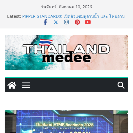
Skip
วันจันทร์, สิงหาคม 10, 2026
to
Latest:
PIPPER STANDARD® เปิดตัวแชมพูอาบน้ำ และ โฟมอาบ
content
แห้งสัตว์เลี้ยง ชูนวัตกรรมพลังธรรมชาติ “Zero-Residue”
เลียขนได้ ปลอดภัย ไร้สารตกค้าง
เริ่มแล้ว! อ.ต.ก.แฟร์ 4 ภาค @ภาคกลาง “มนต์เสน่ห์เกษตร
ไทย สู่ใจกลางมหานคร” ชวนชิม ช้อป สินค้าเกษตร
คุณภาพจากทั่วไทย วันนี้ – 8 สิงหาคมนี้ ณ ลานคนเมือง
ททท. ประกาศความสำเร็จ Village to the World Season
5 ผนึก 9 พันธมิตร ขับเคลื่อน ESG Tourism สืบสานพระ
ราชปณิธาน สร้างคุณค่าการท่องเที่ยวไทยอย่างยั่งยืน
เหิงลี่ แมนูแฟคเจอริ่ง เทคโนโลยี (ไทยแลนด์) เปิดโรงงาน
แห่งใหม่ในชลบุรี เดินหน้าขยายฐานการผลิตสู่เอเชียตะวัน
ออกเฉียงใต้ เสริมแกร่งยุทธศาสตร์ระดับโลก
LORDNINE จัดศึกคนดังสายเกม ไทย ปะทะ ฟิลิปปินส์ ใน
“Rise of the Tenth Lord” เปิดสงครามกิลด์ข้ามประเทศ
ฉลองเซิร์ฟเวอร์ใหม่ เฮเลนา