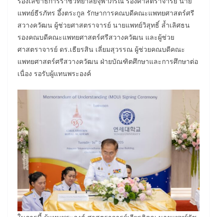
รองเลขาธิการราชวิทยาลัยจุฬาภรณ์ รองศาสตราจารย์ นาย
แพทย์ธีรภัทร อึ้งตระกูล รักษาการคณบดีคณะแพทยศาสตร์ศรี
สวางควัฒน ผู้ช่วยศาสตราจารย์ นายแพทย์วิสุทธิ์ ล้ำเลิศธน
รองคณบดีคณะแพทยศาสตร์ศรีสวางควัฒน และผู้ช่วย
ศาสตราจารย์ ดร.เธียรสิน เลี่ยมสุวรรณ ผู้ช่วยคณบดีคณะ
แพทยศาสตร์ศรีสวางควัฒน ฝ่ายบัณฑิตศึกษาและการศึกษาต่อ
เนื่อง รอรับผู้แทนพระองค์