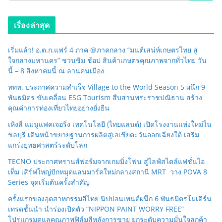
เรื่องล่าสุด
เริ่มแล้ว! อ.ต.ก.แฟร์ 4 ภาค @ภาคกลาง “มนต์เสน่ห์เกษตรไทย สู่
ใจกลางมหานคร” ชวนชิม ช้อป สินค้าเกษตรคุณภาพจากทั่วไทย วัน
นี้ – 8 สิงหาคมนี้ ณ ลานคนเมือง
ททท. ประกาศความสำเร็จ Village to the World Season 5 ผนึก 9
พันธมิตร ขับเคลื่อน ESG Tourism สืบสานพระราชปณิธาน สร้าง
คุณค่าการท่องเที่ยวไทยอย่างยั่งยืน
เหิงลี่ แมนูแฟคเจอริ่ง เทคโนโลยี (ไทยแลนด์) เปิดโรงงานแห่งใหม่ใน
ชลบุรี เดินหน้าขยายฐานการผลิตสู่เอเชียตะวันออกเฉียงใต้ เสริม
แกร่งยุทธศาสตร์ระดับโลก
TECNO ประกาศทรานส์ฟอร์มจากเกมมิ่งโฟน สู่ไลฟ์สไตล์แฟชั่นไอ
เท็ม เสิร์ฟใหญ่ปักหมุดแลนมาร์คใหม่กลางสถานี MRT วาง POVA 8
Series จุดเริ่มต้นครั้งสำคัญ
ครั้งแรกของอุตสาหกรรมสีไทย นิปปอนเพนต์ผนึก 6 พันธมิตรโมเดิร์น
เทรดชั้นนำ นำร่องเปิดตัว “NIPPON PAINT WORRY FREE”
โปรแกรมดูแลคุณภาพฟิล์มสีหลังการขาย ยกระดับความมั่นใจลูกค้า