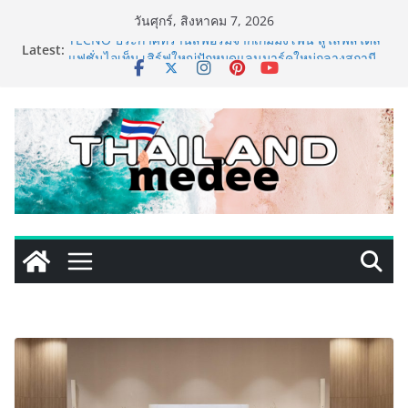
Skip
วันศุกร์, สิงหาคม 7, 2026
to
Latest:
TECNO ประกาศทรานส์ฟอร์มจากเกมมิ่งโฟน สู่ไลฟ์สไตล์
content
แฟชั่นไอเท็ม เสิร์ฟใหญ่ปักหมุดแลนมาร์คใหม่กลางสถานี
MRT วาง POVA 8 Series จุดเริ่มต้นครั้งสำคัญ
ครั้งแรกของอุตสาหกรรมสีไทย นิปปอนเพนต์ผนึก 6 พันธ
มิตรโมเดิร์นเทรดชั้นนำ นำร่องเปิดตัว “NIPPON PAINT
WORRY FREE” โปรแกรมดูแลคุณภาพฟิล์มสีหลังการขาย
ยกระดับความมั่นใจลูกค้าด้วยผลิตภัณฑ์คุณภาพและ
บริการหลังการขายที่ครบวงจร
เริ่มแล้ว! อ.ต.ก.แฟร์ 4 ภาค @ภาคกลาง “มนต์เสน่ห์เกษตร
ไทย สู่ใจกลางมหานคร” ชวนชิม ช้อป สินค้าเกษตร
คุณภาพจากทั่วไทย วันนี้ – 8 สิงหาคมนี้ ณ ลานคนเมือง
ททท. ประกาศความสำเร็จ Village to the World Season
5 ผนึก 9 พันธมิตร ขับเคลื่อน ESG Tourism สืบสานพระ
ราชปณิธาน สร้างคุณค่าการท่องเที่ยวไทยอย่างยั่งยืน
เหิงลี่ แมนูแฟคเจอริ่ง เทคโนโลยี (ไทยแลนด์) เปิดโรงงาน
แห่งใหม่ในชลบุรี เดินหน้าขยายฐานการผลิตสู่เอเชียตะวัน
ออกเฉียงใต้ เสริมแกร่งยุทธศาสตร์ระดับโลก