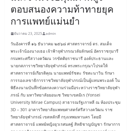
ตอบสนองความท้าทายยุค
การแพทย์แม่นยำ
ธันวาคม 23, 2025
admin
​วันอังคารที่ ๑๖ ธันวาคม ๒๕๖๘ ศาสตราจารย์ ดร. สมเด็จ
พระเจ้าน้องนางเธอ เจ้าฟ้าจุฬาภรณวลัยลักษณ์ อัครราชกุมารี
กรมพระศรีสวางควัฒน วรขัตติยราชนารี องค์ประธานและ
นายกสภาราชวิทยาลัยจุฬาภรณ์ ทรงพระกรุณาโปรดให้
ศาสตราจารย์เกียรติคุณ นายแพทย์รัชตะ รัชตะนาวิน รักษา
การรองเลขาธิการราชวิทยาลัยจุฬาภรณ์เป็นผู้แทนพระองค์ ใน
พิธีลงนามบันทึกข้อตกลงความร่วมมือระหว่างราชวิทยาลัยจุฬา
ภรณ์ กับ มหาวิทยาลัยยอนเซ วิทยาเขตมิเร (Yonsei
University Mirae Campus) สาธารณรัฐเกาหลี ณ ห้องประชุม
3D – 301 อาคารวิทยาลัยแพทยศาสตร์ศรีสวางควัฒน ราช
วิทยาลัยจุฬาภรณ์ เขตหลักสี่ กรุงเทพมหานคร โดยมี
ศาสตราจารย์ แพทย์หญิงยุวเรศมคฐ์ สิทธิชาญบัญชา รักษาการ