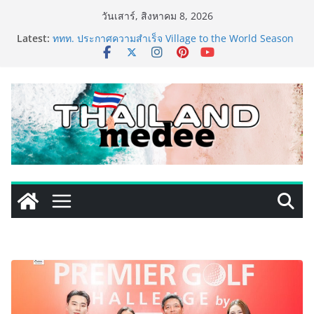
Skip
วันเสาร์, สิงหาคม 8, 2026
to
Latest:
ททท. ประกาศความสำเร็จ Village to the World Season
content
5 ผนึก 9 พันธมิตร ขับเคลื่อน ESG Tourism สืบสานพระ
ราชปณิธาน สร้างคุณค่าการท่องเที่ยวไทยอย่างยั่งยืน
เหิงลี่ แมนูแฟคเจอริ่ง เทคโนโลยี (ไทยแลนด์) เปิดโรงงาน
แห่งใหม่ในชลบุรี เดินหน้าขยายฐานการผลิตสู่เอเชียตะวัน
ออกเฉียงใต้ เสริมแกร่งยุทธศาสตร์ระดับโลก
TECNO ประกาศทรานส์ฟอร์มจากเกมมิ่งโฟน สู่ไลฟ์สไตล์
แฟชั่นไอเท็ม เสิร์ฟใหญ่ปักหมุดแลนมาร์คใหม่กลางสถานี
MRT วาง POVA 8 Series จุดเริ่มต้นครั้งสำคัญ
PIPPER STANDARD® เปิดตัวแชมพูอาบน้ำ และ โฟมอาบ
แห้งสัตว์เลี้ยง ชูนวัตกรรมพลังธรรมชาติ “Zero-Residue”
เลียขนได้ ปลอดภัย ไร้สารตกค้าง
เริ่มแล้ว! อ.ต.ก.แฟร์ 4 ภาค @ภาคกลาง “มนต์เสน่ห์เกษตร
ไทย สู่ใจกลางมหานคร” ชวนชิม ช้อป สินค้าเกษตร
คุณภาพจากทั่วไทย วันนี้ – 8 สิงหาคมนี้ ณ ลานคนเมือง