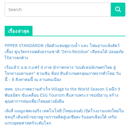
เรื่องล่าสุด
PIPPER STANDARD® เปิดตัวแชมพูอาบน้ำ และ โฟมอาบแห้งสัตว์
เลี้ยง ชูนวัตกรรมพลังธรรมชาติ “Zero-Residue” เลียขนได้ ปลอดภัย
ไร้สารตกค้าง
เริ่มแล้ว! อ.ต.ก.แฟร์ 4 ภาค @ภาคกลาง “มนต์เสน่ห์เกษตรไทย สู่
ใจกลางมหานคร” ชวนชิม ช้อป สินค้าเกษตรคุณภาพจากทั่วไทย วัน
นี้ – 8 สิงหาคมนี้ ณ ลานคนเมือง
ททท. ประกาศความสำเร็จ Village to the World Season 5 ผนึก 9
พันธมิตร ขับเคลื่อน ESG Tourism สืบสานพระราชปณิธาน สร้าง
คุณค่าการท่องเที่ยวไทยอย่างยั่งยืน
เหิงลี่ แมนูแฟคเจอริ่ง เทคโนโลยี (ไทยแลนด์) เปิดโรงงานแห่งใหม่ใน
ชลบุรี เดินหน้าขยายฐานการผลิตสู่เอเชียตะวันออกเฉียงใต้ เสริม
แกร่งยุทธศาสตร์ระดับโลก