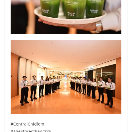
#CentralChidlom
#TheStoreofBangkok