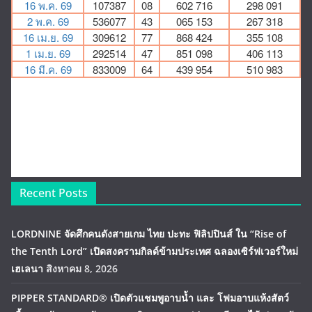
Recent Posts
LORDNINE จัดศึกคนดังสายเกม ไทย ปะทะ ฟิลิปปินส์ ใน “Rise of
the Tenth Lord” เปิดสงครามกิลด์ข้ามประเทศ ฉลองเซิร์ฟเวอร์ใหม่
เฮเลนา
สิงหาคม 8, 2026
PIPPER STANDARD® เปิดตัวแชมพูอาบน้ำ และ โฟมอาบแห้งสัตว์