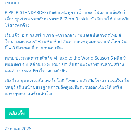
เฮเลนา
PIPPER STANDARD® เปิดตัวแชมพูอาบน้ำ และ โฟมอาบแห้งสัตว์
เลี้ยง ชูนวัตกรรมพลังธรรมชาติ “Zero-Residue” เลียขนได้ ปลอดภัย
ไร้สารตกค้าง
เริ่มแล้ว! อ.ต.ก.แฟร์ 4 ภาค @ภาคกลาง “มนต์เสน่ห์เกษตรไทย สู่
ใจกลางมหานคร” ชวนชิม ช้อป สินค้าเกษตรคุณภาพจากทั่วไทย วัน
นี้ – 8 สิงหาคมนี้ ณ ลานคนเมือง
ททท. ประกาศความสำเร็จ Village to the World Season 5 ผนึก 9
พันธมิตร ขับเคลื่อน ESG Tourism สืบสานพระราชปณิธาน สร้าง
คุณค่าการท่องเที่ยวไทยอย่างยั่งยืน
เหิงลี่ แมนูแฟคเจอริ่ง เทคโนโลยี (ไทยแลนด์) เปิดโรงงานแห่งใหม่ใน
ชลบุรี เดินหน้าขยายฐานการผลิตสู่เอเชียตะวันออกเฉียงใต้ เสริม
แกร่งยุทธศาสตร์ระดับโลก
คลังเก็บ
สิงหาคม 2026