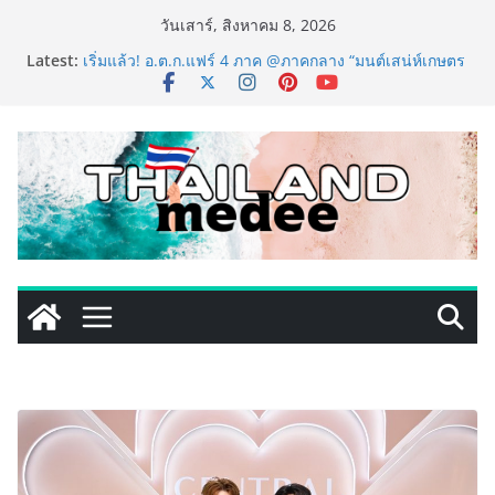
Skip
วันเสาร์, สิงหาคม 8, 2026
to
Latest:
เริ่มแล้ว! อ.ต.ก.แฟร์ 4 ภาค @ภาคกลาง “มนต์เสน่ห์เกษตร
content
ไทย สู่ใจกลางมหานคร” ชวนชิม ช้อป สินค้าเกษตร
คุณภาพจากทั่วไทย วันนี้ – 8 สิงหาคมนี้ ณ ลานคนเมือง
ททท. ประกาศความสำเร็จ Village to the World Season
5 ผนึก 9 พันธมิตร ขับเคลื่อน ESG Tourism สืบสานพระ
ราชปณิธาน สร้างคุณค่าการท่องเที่ยวไทยอย่างยั่งยืน
เหิงลี่ แมนูแฟคเจอริ่ง เทคโนโลยี (ไทยแลนด์) เปิดโรงงาน
แห่งใหม่ในชลบุรี เดินหน้าขยายฐานการผลิตสู่เอเชียตะวัน
ออกเฉียงใต้ เสริมแกร่งยุทธศาสตร์ระดับโลก
LORDNINE จัดศึกคนดังสายเกม ไทย ปะทะ ฟิลิปปินส์ ใน
“Rise of the Tenth Lord” เปิดสงครามกิลด์ข้ามประเทศ
ฉลองเซิร์ฟเวอร์ใหม่ เฮเลนา
PIPPER STANDARD® เปิดตัวแชมพูอาบน้ำ และ โฟมอาบ
แห้งสัตว์เลี้ยง ชูนวัตกรรมพลังธรรมชาติ “Zero-Residue”
เลียขนได้ ปลอดภัย ไร้สารตกค้าง