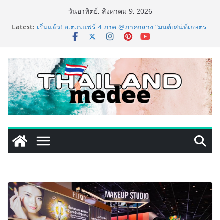
Skip
วันอาทิตย์, สิงหาคม 9, 2026
to
Latest:
PIPPER STANDARD® เปิดตัวแชมพูอาบน้ำ และ โฟมอาบ
content
แห้งสัตว์เลี้ยง ชูนวัตกรรมพลังธรรมชาติ “Zero-Residue”
เลียขนได้ ปลอดภัย ไร้สารตกค้าง
เริ่มแล้ว! อ.ต.ก.แฟร์ 4 ภาค @ภาคกลาง “มนต์เสน่ห์เกษตร
ไทย สู่ใจกลางมหานคร” ชวนชิม ช้อป สินค้าเกษตร
คุณภาพจากทั่วไทย วันนี้ – 8 สิงหาคมนี้ ณ ลานคนเมือง
ททท. ประกาศความสำเร็จ Village to the World Season
5 ผนึก 9 พันธมิตร ขับเคลื่อน ESG Tourism สืบสานพระ
ราชปณิธาน สร้างคุณค่าการท่องเที่ยวไทยอย่างยั่งยืน
เหิงลี่ แมนูแฟคเจอริ่ง เทคโนโลยี (ไทยแลนด์) เปิดโรงงาน
แห่งใหม่ในชลบุรี เดินหน้าขยายฐานการผลิตสู่เอเชียตะวัน
ออกเฉียงใต้ เสริมแกร่งยุทธศาสตร์ระดับโลก
LORDNINE จัดศึกคนดังสายเกม ไทย ปะทะ ฟิลิปปินส์ ใน
“Rise of the Tenth Lord” เปิดสงครามกิลด์ข้ามประเทศ
ฉลองเซิร์ฟเวอร์ใหม่ เฮเลนา