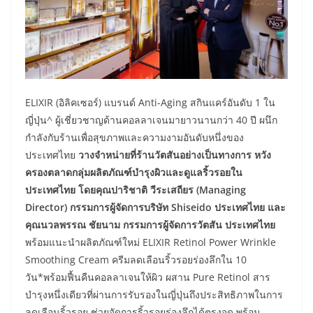
ELIXIR (อิลิคเซอร์) แบรนด์ Anti-Aging สกินแคร์อันดับ 1 ใน
ญี่ปุ่น^ ผู้เชี่ยวชาญด้านคอลลาเจนมายาวนานกว่า 40 ปี ผนึก
กำลังกับร้านเพื่อสุขภาพและความงามอันดับหนึ่งของ
ประเทศไทย
วางจำหน่ายที่ร้านวัตสันอย่างเป็นทางการ หวัง
ครองตลาดกลุ่มผลิตภัณฑ์บำรุงผิวและดูแลริ้วรอยใน
ประเทศไทย โดยคุณปาริชาติ วีระเสถียร (Managing
Director) กรรมการผู้จัดการบริษัท Shiseido ประเทศไทย และ
คุณนวลพรรณ ชัยนาม กรรมการผู้จัดการวัตสัน ประเทศไทย
พร้อมแนะนำผลิตภัณฑ์ใหม่ ELIXIR Retinol Power Wrinkle
Smoothing Cream ครีมลดเลือนริ้วรอยร่องลึกใน 10
วัน*พร้อมฟื้นคืนคอลลาเจนให้ผิว ผสาน Pure Retinol สาร
บำรุงหนึ่งเดียวที่ผ่านการรับรองในญี่ปุ่นถึงประสิทธิภาพในการ
ลดเลือนริ้วรอย ช่วยจัดการริ้วรอยร่องลึกได้ตรงจุด พร้อม