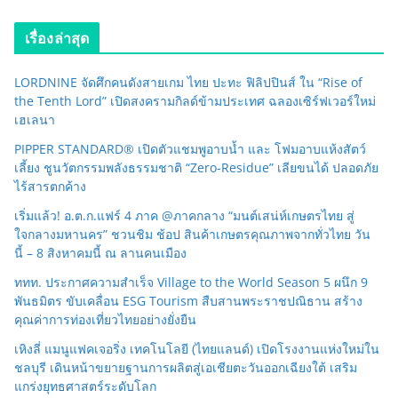
เรื่องล่าสุด
LORDNINE จัดศึกคนดังสายเกม ไทย ปะทะ ฟิลิปปินส์ ใน “Rise of
the Tenth Lord” เปิดสงครามกิลด์ข้ามประเทศ ฉลองเซิร์ฟเวอร์ใหม่
เฮเลนา
PIPPER STANDARD® เปิดตัวแชมพูอาบน้ำ และ โฟมอาบแห้งสัตว์
เลี้ยง ชูนวัตกรรมพลังธรรมชาติ “Zero-Residue” เลียขนได้ ปลอดภัย
ไร้สารตกค้าง
เริ่มแล้ว! อ.ต.ก.แฟร์ 4 ภาค @ภาคกลาง “มนต์เสน่ห์เกษตรไทย สู่
ใจกลางมหานคร” ชวนชิม ช้อป สินค้าเกษตรคุณภาพจากทั่วไทย วัน
นี้ – 8 สิงหาคมนี้ ณ ลานคนเมือง
ททท. ประกาศความสำเร็จ Village to the World Season 5 ผนึก 9
พันธมิตร ขับเคลื่อน ESG Tourism สืบสานพระราชปณิธาน สร้าง
คุณค่าการท่องเที่ยวไทยอย่างยั่งยืน
เหิงลี่ แมนูแฟคเจอริ่ง เทคโนโลยี (ไทยแลนด์) เปิดโรงงานแห่งใหม่ใน
ชลบุรี เดินหน้าขยายฐานการผลิตสู่เอเชียตะวันออกเฉียงใต้ เสริม
แกร่งยุทธศาสตร์ระดับโลก