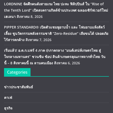
LORDNINE จัดศึกคนดังสายเกม ไทย ปะทะ ฟิลิปปินส์ ใน “Rise of
the Tenth Lord” เปิดสงครามกิลด์ข้ามประเทศ ฉลองเซิร์ฟเวอร์ใหม่
เฮเลนา
สิงหาคม 8, 2026
PIPPER STANDARD® เปิดตัวแชมพูอาบน้ำ และ โฟมอาบแห้งสัตว์
เลี้ยง ชูนวัตกรรมพลังธรรมชาติ “Zero-Residue” เลียขนได้ ปลอดภัย
ไร้สารตกค้าง
สิงหาคม 7, 2026
เริ่มแล้ว! อ.ต.ก.แฟร์ 4 ภาค @ภาคกลาง “มนต์เสน่ห์เกษตรไทย สู่
ใจกลางมหานคร” ชวนชิม ช้อป สินค้าเกษตรคุณภาพจากทั่วไทย วัน
นี้ – 8 สิงหาคมนี้ ณ ลานคนเมือง
สิงหาคม 6, 2026
Categories
ข่าวประชาสัมพันธ์
คาเฟ่
ธุรกิจ