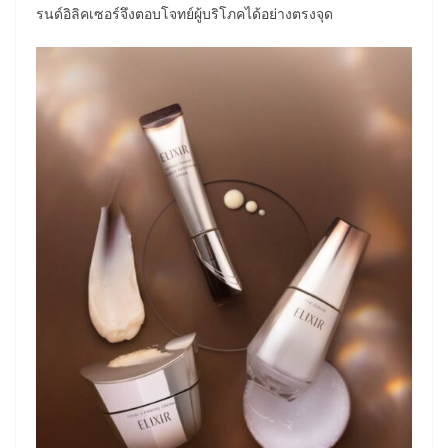
รนด์อิลิคเซอร์จึงตอบโจทย์ผู้บริโภคได้อย่างตรงจุด