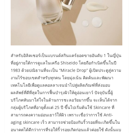
สำหรับอิลิคเซอร์เป็นแบรนด์สกินแคร์ยอดขายอันดับ 1 ในญี่ปุ่น
ที่อยู่ภายใต้การดูแลในเครือ Shiseido โดยถือกำเนิดขึ้นในปี
1983 ด้วยปณิธานที่จะเป็น “Miracle Drop” ผู้เปิดประตูสู่ความ
งามไร้ขอบเขตสำหรับทุกคน โดยมุ่งเน้น คิดค้นและพัฒนา
เทคโนโลยีเพื่อดูแลคอลลาเจนนำไปสู่ผลิตภัณฑ์ที่ส่งมอบ
ผลลัพธ์ที่ดีที่สุดในการฟื้นบำรุงผิวให้ดูอ่อนเยาว์ ปัจจุบันนี้ผู้
บริโภคหันมาใส่ใจในด้านการชะลอวัยมากขึ้น จะเห็นได้จาก
กลุ่มผู้บริโภคที่อายุตั้งแต่ 25 ปี ขึ้นไปเริ่มต้นใช้ Skincare ที่
สามารถคงความอ่อนเยาว์ให้ผิว เพราะเชื่อว่าการใช้ Anti-
aging skincare เร็ว สามารถช่วยป้องกันริ้วรอยที่จะเกิดขึ้นใน
อนาคตได้ดีกว่าการที่รอให้ริ้วรอยเกิดก่อนแล้วค่อยใช้ ดังนั้นแบ