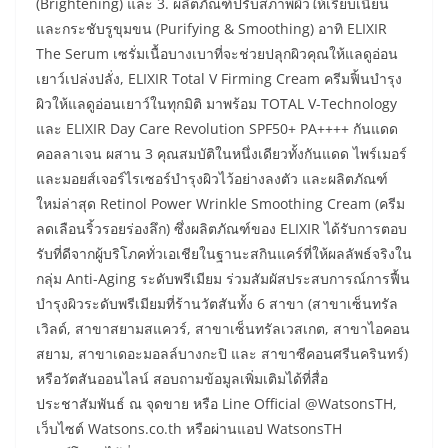
(Brightening) และ 3. ผลิตภัณฑ์ปรับสภาพผิวให้เรียบเนียน
และกระชับรูขุมขน (Purifying & Smoothing) อาทิ ELIXIR
The Serum เซรั่มเนื้อบางเบาที่จะช่วยปลุกผิวคุณให้แลดูอ่อน
เยาว์เปล่งปลั่ง, ELIXIR Total V Firming Cream ครีมฟิ้นบำรุง
ผิวให้แลดูอ่อนเยาว์ในทุกมิติ มาพร้อม TOTAL V-Technology
และ ELIXIR Day Care Revolution SPF50+ PA++++ กันแดด
คอลลาเจน ผสาน 3 คุณสมบัติในหนึ่งเดียวทั้งกันแดด ไพร์เมอร์
และมอยส์เจอร์ไรเซอร์บำรุงผิวไว้อย่างลงตัว และผลิตภัณฑ์
ใหม่ล่าสุด Retinol Power Wrinkle Smoothing Cream (ครีม
ลดเลือนริ้วรอยร่องลึก) ซึ่งผลิตภัณฑ์ของ ELIXIR ได้รับการตอบ
รับที่ดีจากผู้บริโภคทั่วเอเชียในฐานะสกินแคร์ที่ให้ผลลัพธ์จริงใน
กลุ่ม Anti-Aging ระดับพรีเมียม ร่วมสัมผัสประสบการณ์การฟื้น
บำรุงผิวระดับพรีเมียมที่ร้านวัตสันทั้ง 6 สาขา (สาขาเซ็นทรัล
เวิลด์, สาขาสยามสแควร์, สาขาเซ็นทรัลเวสเกต, สาขาไอคอน
สยาม, สาขาเดอะมอลล์บางกะปิ และ สาขาซีคอนศรีนครินทร์)
หรือวัตสันออนไลน์ สอบถามข้อมูลเพิ่มเติมได้ที่สื่อ
ประชาสัมพันธ์ ณ จุดขาย หรือ Line Official @WatsonsTH,
เว็บไซต์ Watsons.co.th หรือผ่านแอป WatsonsTH