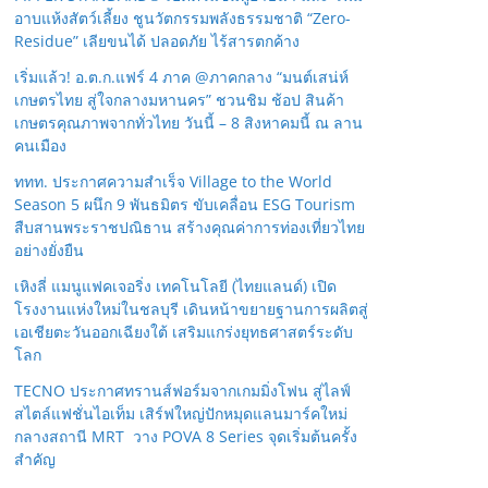
อาบแห้งสัตว์เลี้ยง ชูนวัตกรรมพลังธรรมชาติ “Zero-
Residue” เลียขนได้ ปลอดภัย ไร้สารตกค้าง
เริ่มแล้ว! อ.ต.ก.แฟร์ 4 ภาค @ภาคกลาง “มนต์เสน่ห์
เกษตรไทย สู่ใจกลางมหานคร” ชวนชิม ช้อป สินค้า
เกษตรคุณภาพจากทั่วไทย วันนี้ – 8 สิงหาคมนี้ ณ ลาน
คนเมือง
ททท. ประกาศความสำเร็จ Village to the World
Season 5 ผนึก 9 พันธมิตร ขับเคลื่อน ESG Tourism
สืบสานพระราชปณิธาน สร้างคุณค่าการท่องเที่ยวไทย
อย่างยั่งยืน
เหิงลี่ แมนูแฟคเจอริ่ง เทคโนโลยี (ไทยแลนด์) เปิด
โรงงานแห่งใหม่ในชลบุรี เดินหน้าขยายฐานการผลิตสู่
เอเชียตะวันออกเฉียงใต้ เสริมแกร่งยุทธศาสตร์ระดับ
โลก
TECNO ประกาศทรานส์ฟอร์มจากเกมมิ่งโฟน สู่ไลฟ์
สไตล์แฟชั่นไอเท็ม เสิร์ฟใหญ่ปักหมุดแลนมาร์คใหม่
กลางสถานี MRT วาง POVA 8 Series จุดเริ่มต้นครั้ง
สำคัญ