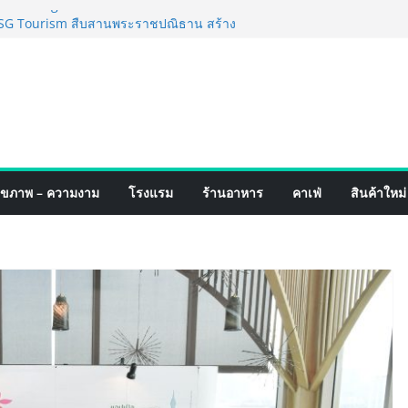
็จ Village to the World Season 5 ผนึก 9
 ESG Tourism สืบสานพระราชปณิธาน สร้าง
อย่างยั่งยืน
่ง เทคโนโลยี (ไทยแลนด์) เปิดโรงงานแห่งใหม่
ยฐานการผลิตสู่เอเชียตะวันออกเฉียงใต้
์ระดับโลก
อร์มจากเกมมิ่งโฟน สู่ไลฟ์สไตล์แฟชั่นไอ
มุดแลนมาร์คใหม่กลางสถานี MRT วาง POVA
ั้งสำคัญ
ปิดตัวแชมพูอาบน้ำ และ โฟมอาบแห้งสัตว์
ุขภาพ – ความงาม
โรงแรม
ร้านอาหาร
คาเฟ่
สินค้าใหม่
งธรรมชาติ “Zero-Residue” เลียขนได้
ง
์ 4 ภาค @ภาคกลาง “มนต์เสน่ห์เกษตรไทย สู่
ิม ช้อป สินค้าเกษตรคุณภาพจากทั่ว
มนี้ ณ ลานคนเมือง