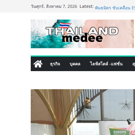
Skip
Latest:
ททท. ประกาศความสำเร
วันศุกร์, สิงหาคม 7, 2026
to
พันธมิตร ขับเคลื่อน
คุณค่าการท่องเที่ยวไทย
content
เหิงลี่ แมนูแฟคเจอริ
ในชลบุรี เดินหน้าขยา
เสริมแกร่งยุทธศาสตร
TECNO ประกาศทรานส์ฟ
เท็ม เสิร์ฟใหญ่ปักห
8 Series จุดเริ่มต้นคร
PIPPER STANDARD® เ
ธุรกิจ
บุคคล
ไลฟ์สไตล์ -แฟชั่น
ส
เลี้ยง ชูนวัตกรรมพลั
ปลอดภัย ไร้สารตกค้า
เริ่มแล้ว! อ.ต.ก.แฟร
ใจกลางมหานคร” ชวนช
ไทย วันนี้ – 8 สิงหาค