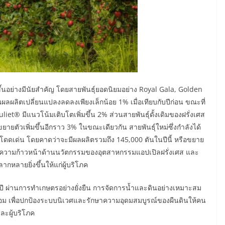
ึ้นอย่างมีนัยสำคัญ โดยสายพันธุ์ยอดนิยมอย่าง Royal Gala, Golden
ลผลิตเปลี่ยนแปลงลดลงเพียงเล็กน้อย 1% เมื่อเทียบกับปีก่อน ขณะที่
liet® มีแนวโน้มเติบโตเพิ่มขึ้น 2% ส่วนสายพันธุ์ดั้งเดิมของฝรั่งเศส
ยตัวเพิ่มขึ้นอีกราว 3% ในขณะเดียวกัน สายพันธุ์ใหม่ซึ่งกำลังได้
บโตโดดเด่น โดยคาดว่าจะมีผลผลิตรวมถึง 145,000 ตันในปีนี้ หรือขยาย
็นถึงความก้าวหน้าด้านนวัตกรรมของอุตสาหกรรมแอปเปิลฝรั่งเศส และ
ากหลายยิ่งขึ้นให้แก่ผู้บริโภค
ปี ผ่านการทำเกษตรอย่างยั่งยืน การจัดการน้ำและดินอย่างเหมาะสม
วดล้อม เพื่อปกป้องระบบนิเวศและรักษาความอุดมสมบูรณ์ของผืนดินให้คน
และผู้บริโภค