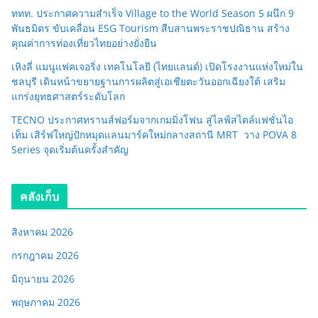
ททท. ประกาศความสำเร็จ Village to the World Season 5 ผนึก 9
พันธมิตร ขับเคลื่อน ESG Tourism สืบสานพระราชปณิธาน สร้าง
คุณค่าการท่องเที่ยวไทยอย่างยั่งยืน
เหิงลี่ แมนูแฟคเจอริ่ง เทคโนโลยี (ไทยแลนด์) เปิดโรงงานแห่งใหม่ใน
ชลบุรี เดินหน้าขยายฐานการผลิตสู่เอเชียตะวันออกเฉียงใต้ เสริม
แกร่งยุทธศาสตร์ระดับโลก
TECNO ประกาศทรานส์ฟอร์มจากเกมมิ่งโฟน สู่ไลฟ์สไตล์แฟชั่นไอ
เท็ม เสิร์ฟใหญ่ปักหมุดแลนมาร์คใหม่กลางสถานี MRT วาง POVA 8
Series จุดเริ่มต้นครั้งสำคัญ
คลังเก็บ
สิงหาคม 2026
กรกฎาคม 2026
มิถุนายน 2026
พฤษภาคม 2026