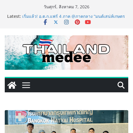
Skip
วันศุกร์, สิงหาคม 7, 2026
to
Latest:
เริ่มแล้ว! อ.ต.ก.แฟร์ 4 ภาค @ภาคกลาง “มนต์เสน่ห์เกษตร
content
ไทย สู่ใจกลางมหานคร” ชวนชิม ช้อป สินค้าเกษตร
คุณภาพจากทั่วไทย วันนี้ – 8 สิงหาคมนี้ ณ ลานคนเมือง
ททท. ประกาศความสำเร็จ Village to the World Season
5 ผนึก 9 พันธมิตร ขับเคลื่อน ESG Tourism สืบสานพระ
ราชปณิธาน สร้างคุณค่าการท่องเที่ยวไทยอย่างยั่งยืน
เหิงลี่ แมนูแฟคเจอริ่ง เทคโนโลยี (ไทยแลนด์) เปิดโรงงาน
แห่งใหม่ในชลบุรี เดินหน้าขยายฐานการผลิตสู่เอเชียตะวัน
ออกเฉียงใต้ เสริมแกร่งยุทธศาสตร์ระดับโลก
TECNO ประกาศทรานส์ฟอร์มจากเกมมิ่งโฟน สู่ไลฟ์สไตล์
แฟชั่นไอเท็ม เสิร์ฟใหญ่ปักหมุดแลนมาร์คใหม่กลางสถานี
MRT วาง POVA 8 Series จุดเริ่มต้นครั้งสำคัญ
PIPPER STANDARD® เปิดตัวแชมพูอาบน้ำ และ โฟมอาบ
แห้งสัตว์เลี้ยง ชูนวัตกรรมพลังธรรมชาติ “Zero-Residue”
เลียขนได้ ปลอดภัย ไร้สารตกค้าง