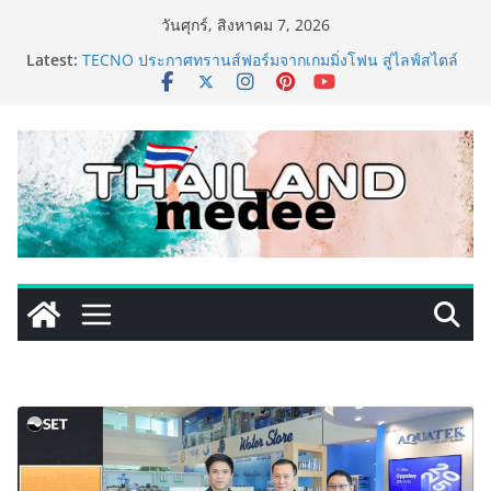
Skip
วันศุกร์, สิงหาคม 7, 2026
to
Latest:
TECNO ประกาศทรานส์ฟอร์มจากเกมมิ่งโฟน สู่ไลฟ์สไตล์
content
แฟชั่นไอเท็ม เสิร์ฟใหญ่ปักหมุดแลนมาร์คใหม่กลางสถานี
MRT วาง POVA 8 Series จุดเริ่มต้นครั้งสำคัญ
PIPPER STANDARD® เปิดตัวแชมพูอาบน้ำ และ โฟมอาบ
แห้งสัตว์เลี้ยง ชูนวัตกรรมพลังธรรมชาติ “Zero-Residue”
เลียขนได้ ปลอดภัย ไร้สารตกค้าง
เริ่มแล้ว! อ.ต.ก.แฟร์ 4 ภาค @ภาคกลาง “มนต์เสน่ห์เกษตร
ไทย สู่ใจกลางมหานคร” ชวนชิม ช้อป สินค้าเกษตร
คุณภาพจากทั่วไทย วันนี้ – 8 สิงหาคมนี้ ณ ลานคนเมือง
ททท. ประกาศความสำเร็จ Village to the World Season
5 ผนึก 9 พันธมิตร ขับเคลื่อน ESG Tourism สืบสานพระ
ราชปณิธาน สร้างคุณค่าการท่องเที่ยวไทยอย่างยั่งยืน
เหิงลี่ แมนูแฟคเจอริ่ง เทคโนโลยี (ไทยแลนด์) เปิดโรงงาน
แห่งใหม่ในชลบุรี เดินหน้าขยายฐานการผลิตสู่เอเชียตะวัน
ออกเฉียงใต้ เสริมแกร่งยุทธศาสตร์ระดับโลก