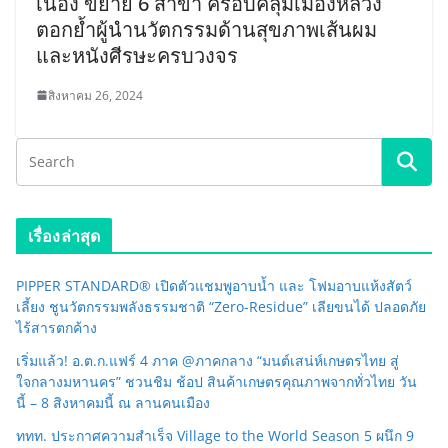
เนื่อง ขยาย 6 สาขา ครอบคลุมเมืองหลวง
ตอกย้ำผู้นำนวัตกรรมด้านสุขภาพเส้นผม
และหนังศีรษะครบวงจร
สิงหาคม 26, 2024
เรื่องล่าสุด
PIPPER STANDARD® เปิดตัวแชมพูอาบน้ำ และ โฟมอาบแห้งสัตว์
เลี้ยง ชูนวัตกรรมพลังธรรมชาติ “Zero-Residue” เลียขนได้ ปลอดภัย
ไร้สารตกค้าง
เริ่มแล้ว! อ.ต.ก.แฟร์ 4 ภาค @ภาคกลาง “มนต์เสน่ห์เกษตรไทย สู่
ใจกลางมหานคร” ชวนชิม ช้อป สินค้าเกษตรคุณภาพจากทั่วไทย วัน
นี้ – 8 สิงหาคมนี้ ณ ลานคนเมือง
ททท. ประกาศความสำเร็จ Village to the World Season 5 ผนึก 9