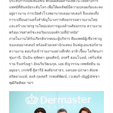
ประสบการณ์ที่เหนือชั้น พร้อมผสมผสานเทคโนโลยีทางการ
แพทย์ที่ทันสมัยระดับโลก เพื่อให้ผลลัพธ์มีความปลอดภัยและคง
อยู่ยาวนาน การเปิดตัวโรงพยาบาลเดอมาสเตอร์ จึงแสดงถึง
การเปลี่ยนผ่านครั้งสำคัญในวงการศัลยกรรมความงามไทย
และสร้างมาตรฐานใหม่แห่งการดูแลด้านศัลยกรรม ความงาม
พร้อมเวชศาตร์ชะลอวัยแบบองค์รวมที่นำสมัย”
​ภายในงานได้รับเกียรติจากคณะผู้บริหาร ทีมแพทย์ผู้เชี่ยวชาญ
ของเดอมาสเตอร์ พร้อมด้วยเหล่านักแสดง อินฟลูเอนเซอร์สาย
ความงาม ตอบรับเข้าร่วมงานอย่างคึกคัก อาทิ เจี๊ยบ-โสภิตนภา
ชุ่มภานี, ปันปัน-สุทัตตา อุดมศิลป์, อรศรี ฮอนโนลด์, เฟร้นช์ฟ
ราย-รินทร์ณฐา อัจฉริยวัฒนกุล, เอย-ธัญวรรณ เทพหัสดิน ณ
อยุธยา, เกรซซี่-ฐิตารีย์ พงศ์ธรสาธร, แครอท-ปภาดา ตัณฑ
สถิตยานนท์, หงส์-กุลสตรี วรพงศ์พัฒน์, เวเฟอร์–ณัฏฐ์ณัชชา
พุฒิกิตติพล ฯลฯ