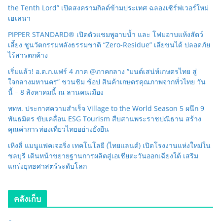
the Tenth Lord” เปิดสงครามกิลด์ข้ามประเทศ ฉลองเซิร์ฟเวอร์ใหม่
เฮเลนา
PIPPER STANDARD® เปิดตัวแชมพูอาบน้ำ และ โฟมอาบแห้งสัตว์
เลี้ยง ชูนวัตกรรมพลังธรรมชาติ “Zero-Residue” เลียขนได้ ปลอดภัย
ไร้สารตกค้าง
เริ่มแล้ว! อ.ต.ก.แฟร์ 4 ภาค @ภาคกลาง “มนต์เสน่ห์เกษตรไทย สู่
ใจกลางมหานคร” ชวนชิม ช้อป สินค้าเกษตรคุณภาพจากทั่วไทย วัน
นี้ – 8 สิงหาคมนี้ ณ ลานคนเมือง
ททท. ประกาศความสำเร็จ Village to the World Season 5 ผนึก 9
พันธมิตร ขับเคลื่อน ESG Tourism สืบสานพระราชปณิธาน สร้าง
คุณค่าการท่องเที่ยวไทยอย่างยั่งยืน
เหิงลี่ แมนูแฟคเจอริ่ง เทคโนโลยี (ไทยแลนด์) เปิดโรงงานแห่งใหม่ใน
ชลบุรี เดินหน้าขยายฐานการผลิตสู่เอเชียตะวันออกเฉียงใต้ เสริม
แกร่งยุทธศาสตร์ระดับโลก
คลังเก็บ