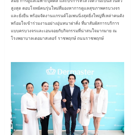
สมัย การดูแลเฉพาะบุคคล และบริการที่ใส่ใจความเป็นส่วนตัว
สูงสุด ตอบโจทย์คนรุ่นใหม่ที่มองหาการดูแลสุขภาพครบวงจร
และยั่งยืน พร้อมจัดงานแกรนด์โอเพนนิ่งสุดยิ่งใหญ่ที่เหล่าคนดัง
พร้อมใจเข้าร่วมงานอย่างอุ่นหนาฝาคั่ง ที่มาสัมผัสการบริการ
แบบครบวงจรและเอนจอยกับกิจกรรมที่น่าสนใจมากมาย ณ
โรงพยาบาลเดอมาสเตอร์ ราชพฤกษ์ ถนนราชพฤกษ์