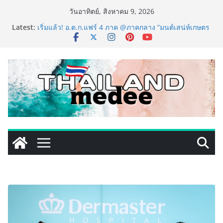
Skip
วันอาทิตย์, สิงหาคม 9, 2026
to
Latest:
เริ่มแล้ว! อ.ต.ก.แฟร์ 4 ภาค @ภาคกลาง “มนต์เสน่ห์เกษตร
content
ไทย สู่ใจกลางมหานคร” ชวนชิม ช้อป สินค้าเกษตร
คุณภาพจากทั่วไทย วันนี้ – 8 สิงหาคมนี้ ณ ลานคนเมือง
ททท. ประกาศความสำเร็จ Village to the World Season
5 ผนึก 9 พันธมิตร ขับเคลื่อน ESG Tourism สืบสานพระ
ราชปณิธาน สร้างคุณค่าการท่องเที่ยวไทยอย่างยั่งยืน
เหิงลี่ แมนูแฟคเจอริ่ง เทคโนโลยี (ไทยแลนด์) เปิดโรงงาน
แห่งใหม่ในชลบุรี เดินหน้าขยายฐานการผลิตสู่เอเชียตะวัน
ออกเฉียงใต้ เสริมแกร่งยุทธศาสตร์ระดับโลก
LORDNINE จัดศึกคนดังสายเกม ไทย ปะทะ ฟิลิปปินส์ ใน
“Rise of the Tenth Lord” เปิดสงครามกิลด์ข้ามประเทศ
ฉลองเซิร์ฟเวอร์ใหม่ เฮเลนา
PIPPER STANDARD® เปิดตัวแชมพูอาบน้ำ และ โฟมอาบ
แห้งสัตว์เลี้ยง ชูนวัตกรรมพลังธรรมชาติ “Zero-Residue”
เลียขนได้ ปลอดภัย ไร้สารตกค้าง