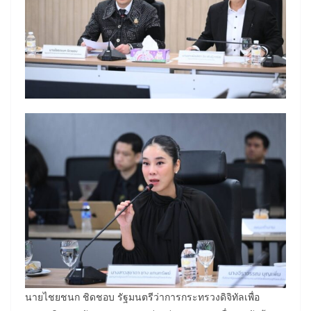
นายไชยชนก ชิดชอบ รัฐมนตรีว่าการกระทรวงดิจิทัลเพื่อ