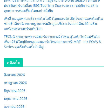
ททท. ประกาศความสำเร็จ Village to the World Season 5 ผนึก 9
พันธมิตร ขับเคลื่อน ESG Tourism สืบสานพระราชปณิธาน สร้าง
คุณค่าการท่องเที่ยวไทยอย่างยั่งยืน
เหิงลี่ แมนูแฟคเจอริ่ง เทคโนโลยี (ไทยแลนด์) เปิดโรงงานแห่งใหม่ใน
ชลบุรี เดินหน้าขยายฐานการผลิตสู่เอเชียตะวันออกเฉียงใต้ เสริม
แกร่งยุทธศาสตร์ระดับโลก
TECNO ประกาศทรานส์ฟอร์มจากเกมมิ่งโฟน สู่ไลฟ์สไตล์แฟชั่นไอ
เท็ม เสิร์ฟใหญ่ปักหมุดแลนมาร์คใหม่กลางสถานี MRT วาง POVA 8
Series จุดเริ่มต้นครั้งสำคัญ
คลังเก็บ
สิงหาคม 2026
กรกฎาคม 2026
มิถุนายน 2026
พฤษภาคม 2026
เมษายน 2026