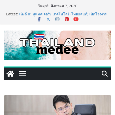
Skip
วันศุกร์, สิงหาคม 7, 2026
to
ททท. ประกาศความสำเร็จ Village to the World Season
Latest:
5 ผนึก 9 พันธมิตร ขับเคลื่อน ESG Tourism สืบสานพระ
content
ราชปณิธาน สร้างคุณค่าการท่องเที่ยวไทยอย่างยั่งยืน
เหิงลี่ แมนูแฟคเจอริ่ง เทคโนโลยี (ไทยแลนด์) เปิดโรงงาน
แห่งใหม่ในชลบุรี เดินหน้าขยายฐานการผลิตสู่เอเชียตะวัน
ออกเฉียงใต้ เสริมแกร่งยุทธศาสตร์ระดับโลก
TECNO ประกาศทรานส์ฟอร์มจากเกมมิ่งโฟน สู่ไลฟ์สไตล์
แฟชั่นไอเท็ม เสิร์ฟใหญ่ปักหมุดแลนมาร์คใหม่กลางสถานี
MRT วาง POVA 8 Series จุดเริ่มต้นครั้งสำคัญ
PIPPER STANDARD® เปิดตัวแชมพูอาบน้ำ และ โฟมอาบ
แห้งสัตว์เลี้ยง ชูนวัตกรรมพลังธรรมชาติ “Zero-Residue”
เลียขนได้ ปลอดภัย ไร้สารตกค้าง
เริ่มแล้ว! อ.ต.ก.แฟร์ 4 ภาค @ภาคกลาง “มนต์เสน่ห์เกษตร
ไทย สู่ใจกลางมหานคร” ชวนชิม ช้อป สินค้าเกษตร
คุณภาพจากทั่วไทย วันนี้ – 8 สิงหาคมนี้ ณ ลานคนเมือง