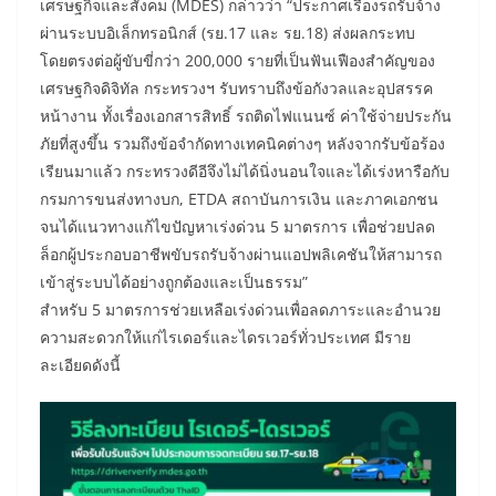
เศรษฐกิจและสังคม (MDES) กล่าวว่า “ประกาศเรื่องรถรับจ้าง
ผ่านระบบอิเล็กทรอนิกส์ (รย.17 และ รย.18) ส่งผลกระทบ
โดยตรงต่อผู้ขับขี่กว่า 200,000 รายที่เป็นฟันเฟืองสำคัญของ
เศรษฐกิจดิจิทัล กระทรวงฯ รับทราบถึงข้อกังวลและอุปสรรค
หน้างาน ทั้งเรื่องเอกสารสิทธิ์ รถติดไฟแนนซ์ ค่าใช้จ่ายประกัน
ภัยที่สูงขึ้น รวมถึงข้อจำกัดทางเทคนิคต่างๆ หลังจากรับข้อร้อง
เรียนมาแล้ว กระทรวงดีอีจึงไม่ได้นิ่งนอนใจและได้เร่งหารือกับ
กรมการขนส่งทางบก, ETDA สถาบันการเงิน และภาคเอกชน
จนได้แนวทางแก้ไขปัญหาเร่งด่วน 5 มาตรการ เพื่อช่วยปลด
ล็อกผู้ประกอบอาชีพขับรถรับจ้างผ่านแอปพลิเคชันให้สามารถ
เข้าสู่ระบบได้อย่างถูกต้องและเป็นธรรม”
สำหรับ 5 มาตรการช่วยเหลือเร่งด่วนเพื่อลดภาระและอำนวย
ความสะดวกให้แก่ไรเดอร์และไดรเวอร์ทั่วประเทศ มีราย
ละเอียดดังนี้