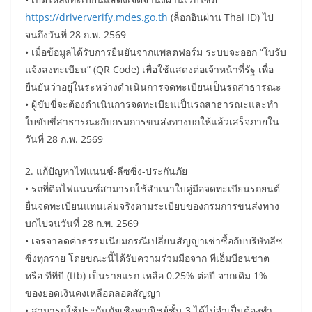
https://driververify.mdes.go.th
(ล็อกอินผ่าน Thai ID) ไป
จนถึงวันที่ 28 ก.พ. 2569
• เมื่อข้อมูลได้รับการยืนยันจากแพลตฟอร์ม ระบบจะออก “ใบรับ
แจ้งลงทะเบียน” (QR Code) เพื่อใช้แสดงต่อเจ้าหน้าที่รัฐ เพื่อ
ยืนยันว่าอยู่ในระหว่างดำเนินการจดทะเบียนเป็นรถสาธารณะ
• ผู้ขับขี่จะต้องดำเนินการจดทะเบียนเป็นรถสาธารณะและทำ
ใบขับขี่สาธารณะกับกรมการขนส่งทางบกให้แล้วเสร็จภายใน
วันที่ 28 ก.พ. 2569
2. แก้ปัญหาไฟแนนซ์-ลีซซิ่ง-ประกันภัย
• รถที่ติดไฟแนนซ์สามารถใช้สำเนาใบคู่มือจดทะเบียนรถยนต์
ยื่นจดทะเบียนแทนเล่มจริงตามระเบียบของกรมการขนส่งทาง
บกไปจนวันที่ 28 ก.พ. 2569
• เจรจาลดค่าธรรมเนียมกรณีเปลี่ยนสัญญาเช่าซื้อกับบริษัทลีซ
ซิ่งทุกราย โดยขณะนี้ได้รับความร่วมมือจาก ทีเอ็มบีธนชาต
หรือ ทีทีบี (ttb) เป็นรายแรก เหลือ 0.25% ต่อปี จากเดิม 1%
ของยอดเงินคงเหลือตลอดสัญญา
• สามารถใช้ประกันภัยเชิงพาณิชย์ชั้น 3 ได้ไม่จำเป็นต้องทำ