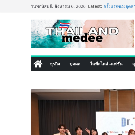
Skip
Latest:
ครั้งแรกของอุตส
วันพฤหัสบดี, สิงหาคม 6, 2026
to
เดิร์นเทรดชั้นน
โปรแกรมดูแลคุณ
content
ลูกค้าด้วยผลิตภ
434 วันแห่งการรอ
ทองผาภูมิ ให้กร
พิเศษกว่า 100 คน 
เป็นโรงเรียนแห่
ททท. ประกาศความ
พันธมิตร ขับเคล
ธุรกิจ
บุคคล
ไลฟ์สไตล์ -แฟชั่น
ส
คุณค่าการท่องเที่
เหิงลี่ แมนูแฟคเ
ในชลบุรี เดินหน
เสริมแกร่งยุทธศ
TECNO ประกาศทรา
เท็ม เสิร์ฟใหญ่
8 Series จุดเริ่ม