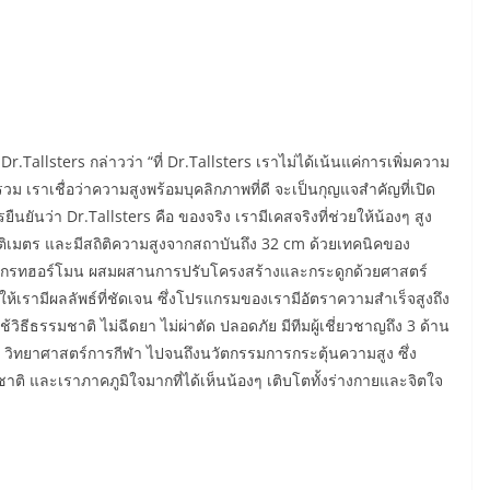
.Tallsters กล่าวว่า “ที่ Dr.Tallsters เราไม่ได้เน้นแค่การเพิ่มความ
ม เราเชื่อว่าความสูงพร้อมบุคลิกภาพที่ดี จะเป็นกุญแจสำคัญที่เปิด
นยันว่า Dr.Tallsters คือ ของจริง เรามีเคสจริงที่ช่วยให้น้องๆ สูง
นติเมตร และมีสถิติความสูงจากสถาบันถึง 32 cm ด้วยเทคนิคของ
ั่งโกรทฮอร์โมน ผสมผสานการปรับโครงสร้างและกระดูกด้วยศาสตร์
เรามีผลลัพธ์ที่ชัดเจน ซึ่งโปรแกรมของเรามีอัตราความสำเร็จสูงถึง
ธีธรรมชาติ ไม่ฉีดยา ไม่ผ่าตัด ปลอดภัย มีทีมผู้เชี่ยวชาญถึง 3 ด้าน
์ วิทยาศาสตร์การกีฬา ไปจนถึงนวัตกรรมการกระตุ้นความสูง ซึ่ง
ชาติ และเราภาคภูมิใจมากที่ได้เห็นน้องๆ เติบโตทั้งร่างกายและจิตใจ