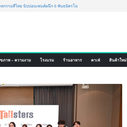
าหกรรมสีไทย นิปปอนเพนต์ผนึก 6 พันธมิตรโม
ำ นำร่องเปิดตัว “NIPPON PAINT WORRY FREE”
ภาพฟิล์มสีหลังการขาย ยกระดับความมั่นใจ
ัณฑ์คุณภาพและบริการหลังการขายที่ครบวงจร
คอย มูลนิธิ “เพจอีจัน” ส่งมอบ โรงเรียนเด็กพิเศษ
ะทรวงศึกษาธิการ ส่งต่อโอกาสทางการศึกษาให้เด็ก
ใช้เวลา 434 วัน เปลี่ยนพื้นที่ว่างเปล่าให้กลาย
งความหวัง
สำเร็จ Village to the World Season 5 ผนึก 9
ื่อน ESG Tourism สืบสานพระราชปณิธาน สร้าง
ุขภาพ – ความงาม
โรงแรม
ร้านอาหาร
คาเฟ่
สินค้าใหม่
ยวไทยอย่างยั่งยืน
จอริ่ง เทคโนโลยี (ไทยแลนด์) เปิดโรงงานแห่งใหม่
้าขยายฐานการผลิตสู่เอเชียตะวันออกเฉียงใต้
าสตร์ระดับโลก
นส์ฟอร์มจากเกมมิ่งโฟน สู่ไลฟ์สไตล์แฟชั่นไอ
ปักหมุดแลนมาร์คใหม่กลางสถานี MRT วาง POVA
ต้นครั้งสำคัญ