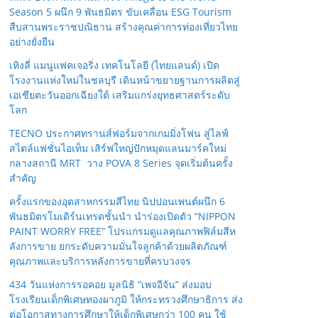
Season 5 ผนึก 9 พันธมิตร ขับเคลื่อน ESG Tourism
สืบสานพระราชปณิธาน สร้างคุณค่าการท่องเที่ยวไทย
อย่างยั่งยืน
เหิงลี่ แมนูแฟคเจอริ่ง เทคโนโลยี (ไทยแลนด์) เปิด
โรงงานแห่งใหม่ในชลบุรี เดินหน้าขยายฐานการผลิตสู่
เอเชียตะวันออกเฉียงใต้ เสริมแกร่งยุทธศาสตร์ระดับ
โลก
TECNO ประกาศทรานส์ฟอร์มจากเกมมิ่งโฟน สู่ไลฟ์
สไตล์แฟชั่นไอเท็ม เสิร์ฟใหญ่ปักหมุดแลนมาร์คใหม่
กลางสถานี MRT วาง POVA 8 Series จุดเริ่มต้นครั้ง
สำคัญ
ครั้งแรกของอุตสาหกรรมสีไทย นิปปอนเพนต์ผนึก 6
พันธมิตรโมเดิร์นเทรดชั้นนำ นำร่องเปิดตัว “NIPPON
PAINT WORRY FREE” โปรแกรมดูแลคุณภาพฟิล์มสีห
ลังการขาย ยกระดับความมั่นใจลูกค้าด้วยผลิตภัณฑ์
คุณภาพและบริการหลังการขายที่ครบวงจร
434 วันแห่งการรอคอย มูลนิธิ “เพจอีจัน” ส่งมอบ
โรงเรียนเด็กพิเศษทองผาภูมิ ให้กระทรวงศึกษาธิการ ส่ง
ต่อโอกาสทางการศึกษาให้เด็กพิเศษกว่า 100 คน ใช้