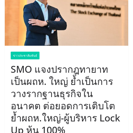
ข่าวประชาสัมพันธ์
SMO แจงปรากฎทายาท
เป็นผถห. ใหญ่ ย้ำเป็นการ
วางรากฐานธุรกิจใน
อนาคต ต่อยอดการเติบโต
ย้ำผถห.ใหญ่-ผู้บริหาร Lock
Up หุ้น 100%