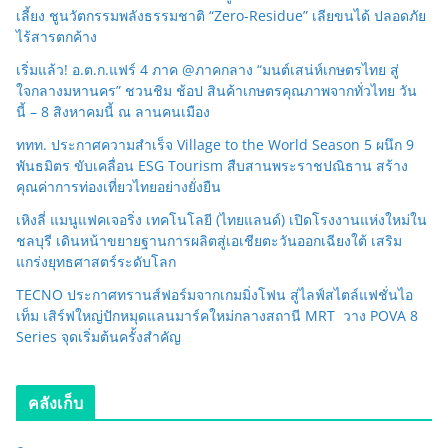
เลี้ยง ชูนวัตกรรมพลังธรรมชาติ “Zero-Residue” เลียขนได้ ปลอดภัย
ไร้สารตกค้าง
เริ่มแล้ว! อ.ต.ก.แฟร์ 4 ภาค @ภาคกลาง “มนต์เสน่ห์เกษตรไทย สู่
ใจกลางมหานคร” ชวนชิม ช้อป สินค้าเกษตรคุณภาพจากทั่วไทย วัน
นี้ – 8 สิงหาคมนี้ ณ ลานคนเมือง
ททท. ประกาศความสำเร็จ Village to the World Season 5 ผนึก 9
พันธมิตร ขับเคลื่อน ESG Tourism สืบสานพระราชปณิธาน สร้าง
คุณค่าการท่องเที่ยวไทยอย่างยั่งยืน
เหิงลี่ แมนูแฟคเจอริ่ง เทคโนโลยี (ไทยแลนด์) เปิดโรงงานแห่งใหม่ใน
ชลบุรี เดินหน้าขยายฐานการผลิตสู่เอเชียตะวันออกเฉียงใต้ เสริม
แกร่งยุทธศาสตร์ระดับโลก
TECNO ประกาศทรานส์ฟอร์มจากเกมมิ่งโฟน สู่ไลฟ์สไตล์แฟชั่นไอ
เท็ม เสิร์ฟใหญ่ปักหมุดแลนมาร์คใหม่กลางสถานี MRT วาง POVA 8
Series จุดเริ่มต้นครั้งสำคัญ
คลังเก็บ