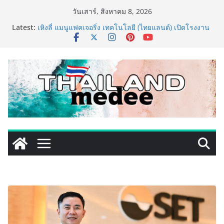
Skip
วันเสาร์, สิงหาคม 8, 2026
to
Latest:
เหิงลี่ แมนูแฟคเจอริ่ง เทคโนโลยี (ไทยแลนด์) เปิดโรงงาน
content
แห่งใหม่ในชลบุรี เดินหน้าขยายฐานการผลิตสู่เอเชียตะวัน
ออกเฉียงใต้ เสริมแกร่งยุทธศาสตร์ระดับโลก
TECNO ประกาศทรานส์ฟอร์มจากเกมมิ่งโฟน สู่ไลฟ์สไตล์
แฟชั่นไอเท็ม เสิร์ฟใหญ่ปักหมุดแลนมาร์คใหม่กลางสถานี
MRT วาง POVA 8 Series จุดเริ่มต้นครั้งสำคัญ
PIPPER STANDARD® เปิดตัวแชมพูอาบน้ำ และ โฟมอาบ
แห้งสัตว์เลี้ยง ชูนวัตกรรมพลังธรรมชาติ “Zero-Residue”
เลียขนได้ ปลอดภัย ไร้สารตกค้าง
เริ่มแล้ว! อ.ต.ก.แฟร์ 4 ภาค @ภาคกลาง “มนต์เสน่ห์เกษตร
ไทย สู่ใจกลางมหานคร” ชวนชิม ช้อป สินค้าเกษตร
คุณภาพจากทั่วไทย วันนี้ – 8 สิงหาคมนี้ ณ ลานคนเมือง
ททท. ประกาศความสำเร็จ Village to the World Season
5 ผนึก 9 พันธมิตร ขับเคลื่อน ESG Tourism สืบสานพระ
ราชปณิธาน สร้างคุณค่าการท่องเที่ยวไทยอย่างยั่งยืน