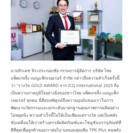
นายถิรเดช จิระประกอบชัย กรรมการผู้จัดการ บริษัท ไทย
แพ็คเกจจิ้ง แมนูแฟ็กเจอเรอร์ จำกัด กล่าวถึงความสำเร็จครั้งนี้
ว่า “รางวัล GOLD AWARD จาก ICQ International 2025 ถือ
เป็นความภาคภูมิใจอย่างยิ่งของชาวไทย แพ็คเกจจิ้ง แมนูแฟ็ก
เจอเรอร์ ทุกคน นี่คือบทพิสูจน์ถึงความมุ่งมั่นของเราในการ
พัฒนานวัตกรรมและยกระดับมาตรฐานคุณภาพการผลิตอย่าง
ไม่หยุดนิ่ง ความสำเร็จนี้ไม่ได้เป็นเพียงแค่รางวัล แต่เป็นพลัง
ขับเคลื่อนให้เราสร้างสรรค์ผลิตภัณฑ์และโซลูชันบรรจุภัณฑ์ที่
ดีที่สุดเพื่อลูกค้าของเราต่อไป ขอขอบคุณทีม ‘TPK Plus คนพลัง