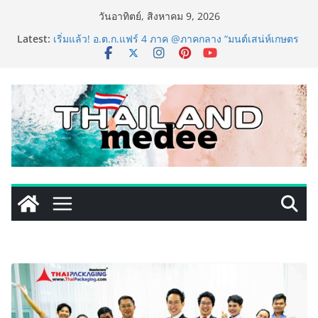
Skip
วันอาทิตย์, สิงหาคม 9, 2026
to
Latest:
เริ่มแล้ว! อ.ต.ก.แฟร์ 4 ภาค @ภาคกลาง “มนต์เสน่ห์เกษตร
content
ไทย สู่ใจกลางมหานคร” ชวนชิม ช้อป สินค้าเกษตร
คุณภาพจากทั่วไทย วันนี้ – 8 สิงหาคมนี้ ณ ลานคนเมือง
ททท. ประกาศความสำเร็จ Village to the World Season
5 ผนึก 9 พันธมิตร ขับเคลื่อน ESG Tourism สืบสานพระ
ราชปณิธาน สร้างคุณค่าการท่องเที่ยวไทยอย่างยั่งยืน
เหิงลี่ แมนูแฟคเจอริ่ง เทคโนโลยี (ไทยแลนด์) เปิดโรงงาน
แห่งใหม่ในชลบุรี เดินหน้าขยายฐานการผลิตสู่เอเชียตะวัน
ออกเฉียงใต้ เสริมแกร่งยุทธศาสตร์ระดับโลก
LORDNINE จัดศึกคนดังสายเกม ไทย ปะทะ ฟิลิปปินส์ ใน
“Rise of the Tenth Lord” เปิดสงครามกิลด์ข้ามประเทศ
ฉลองเซิร์ฟเวอร์ใหม่ เฮเลนา
PIPPER STANDARD® เปิดตัวแชมพูอาบน้ำ และ โฟมอาบ
แห้งสัตว์เลี้ยง ชูนวัตกรรมพลังธรรมชาติ “Zero-Residue”
เลียขนได้ ปลอดภัย ไร้สารตกค้าง