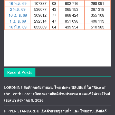
Recent Posts
LORDNINE จัดศึกคนดังสายเกม ไทย ปะทะ ฟิลิปปินส์ ใน “Rise of
the Tenth Lord” เปิดสงครามกิลด์ข้ามประเทศ ฉลองเซิร์ฟเวอร์ใหม่
เฮเลนา
สิงหาคม 8, 2026
PIPPER STANDARD® เปิดตัวแชมพูอาบน้ำ และ โฟมอาบแห้งสัตว์