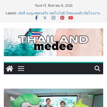
Skip
วันเสาร์, สิงหาคม 8, 2026
to
ททท. ประกาศความสำเร็จ Village to the World Season
Latest:
5 ผนึก 9 พันธมิตร ขับเคลื่อน ESG Tourism สืบสานพระ
content
ราชปณิธาน สร้างคุณค่าการท่องเที่ยวไทยอย่างยั่งยืน
เหิงลี่ แมนูแฟคเจอริ่ง เทคโนโลยี (ไทยแลนด์) เปิดโรงงาน
แห่งใหม่ในชลบุรี เดินหน้าขยายฐานการผลิตสู่เอเชียตะวัน
ออกเฉียงใต้ เสริมแกร่งยุทธศาสตร์ระดับโลก
LORDNINE จัดศึกคนดังสายเกม ไทย ปะทะ ฟิลิปปินส์ ใน
“Rise of the Tenth Lord” เปิดสงครามกิลด์ข้ามประเทศ
ฉลองเซิร์ฟเวอร์ใหม่ เฮเลนา
PIPPER STANDARD® เปิดตัวแชมพูอาบน้ำ และ โฟมอาบ
แห้งสัตว์เลี้ยง ชูนวัตกรรมพลังธรรมชาติ “Zero-Residue”
เลียขนได้ ปลอดภัย ไร้สารตกค้าง
เริ่มแล้ว! อ.ต.ก.แฟร์ 4 ภาค @ภาคกลาง “มนต์เสน่ห์เกษตร
ไทย สู่ใจกลางมหานคร” ชวนชิม ช้อป สินค้าเกษตร
คุณภาพจากทั่วไทย วันนี้ – 8 สิงหาคมนี้ ณ ลานคนเมือง