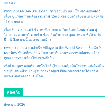
เฮเลนา
PIPPER STANDARD® เปิดตัวแชมพูอาบน้ำ และ โฟมอาบแห้งสัตว์
เลี้ยง ชูนวัตกรรมพลังธรรมชาติ “Zero-Residue” เลียขนได้ ปลอดภัย
ไร้สารตกค้าง
เริ่มแล้ว! อ.ต.ก.แฟร์ 4 ภาค @ภาคกลาง “มนต์เสน่ห์เกษตรไทย สู่
ใจกลางมหานคร” ชวนชิม ช้อป สินค้าเกษตรคุณภาพจากทั่วไทย วัน
นี้ – 8 สิงหาคมนี้ ณ ลานคนเมือง
ททท. ประกาศความสำเร็จ Village to the World Season 5 ผนึก 9
พันธมิตร ขับเคลื่อน ESG Tourism สืบสานพระราชปณิธาน สร้าง
คุณค่าการท่องเที่ยวไทยอย่างยั่งยืน
เหิงลี่ แมนูแฟคเจอริ่ง เทคโนโลยี (ไทยแลนด์) เปิดโรงงานแห่งใหม่ใน
ชลบุรี เดินหน้าขยายฐานการผลิตสู่เอเชียตะวันออกเฉียงใต้ เสริม
แกร่งยุทธศาสตร์ระดับโลก
คลังเก็บ
สิงหาคม 2026