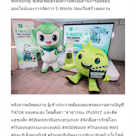
Workshop พิเศษเพื่อเตรียมความพร้อมด้านการผลิตสื่อ
ออนไลน์และการจัดการ E-Waste ก่อนเริ่มสร้างผลงาน
หลังจากผลิตผลงาน ผู้เข้าประกวดต้องเผยแพร่ผลงานผ่านบัญชี
TikTok ของตนเอง โดยตั้งค่า “สาธารณะ (Public)” และติด
แฮชแท็ก #EWasteinfluencerjunior #นักสื่อสารรักษ์โลก
#ThaivivatInsurancexAIS #AISEWaste #Thaivivat #AIS
#ขยะอิเล็กทรอนิกส์ พร้อมส่งลิงก์ผลงานกลับมายังหน้าเว็บไซต์