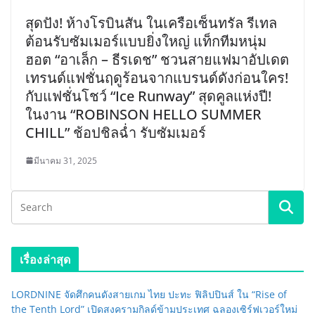
สุดปัง! ห้างโรบินสัน ในเครือเซ็นทรัล รีเทล
ต้อนรับซัมเมอร์แบบยิ่งใหญ่ แท็กทีมหนุ่ม
ฮอต “อาเล็ก – ธีรเดช” ชวนสายแฟมาอัปเดต
เทรนด์แฟชั่นฤดูร้อนจากแบรนด์ดังก่อนใคร!
กับแฟชั่นโชว์ “Ice Runway” สุดคูลแห่งปี!
ในงาน “ROBINSON HELLO SUMMER
CHILL” ช้อปชิลฉ่ำ รับซัมเมอร์
มีนาคม 31, 2025
เรื่องล่าสุด
LORDNINE จัดศึกคนดังสายเกม ไทย ปะทะ ฟิลิปปินส์ ใน “Rise of
the Tenth Lord” เปิดสงครามกิลด์ข้ามประเทศ ฉลองเซิร์ฟเวอร์ใหม่