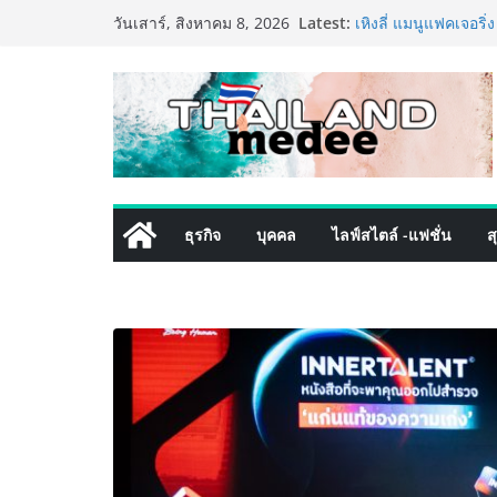
Skip
ททท. ประกาศความสำเ
Latest:
วันเสาร์, สิงหาคม 8, 2026
พันธมิตร ขับเคลื่อ
to
คุณค่าการท่องเที่ยวไท
content
เหิงลี่ แมนูแฟคเจอริ
ในชลบุรี เดินหน้าขย
เสริมแกร่งยุทธศาสต
TECNO ประกาศทรานส์
เท็ม เสิร์ฟใหญ่ปัก
8 Series จุดเริ่มต้นค
PIPPER STANDARD® 
ธุรกิจ
บุคคล
ไลฟ์สไตล์ -แฟชั่น
ส
เลี้ยง ชูนวัตกรรมพล
ปลอดภัย ไร้สารตกค้
เริ่มแล้ว! อ.ต.ก.แฟร
ใจกลางมหานคร” ชวนช
ไทย วันนี้ – 8 สิงหา