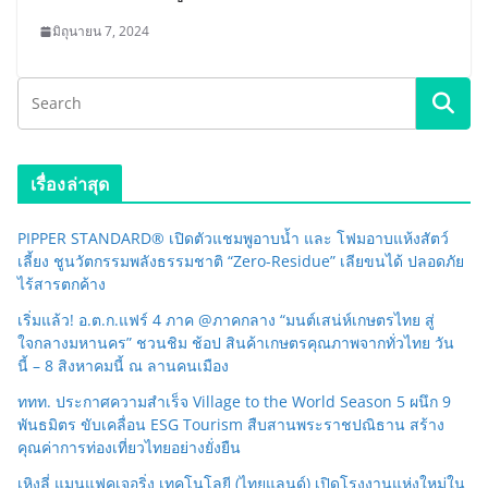
มิถุนายน 7, 2024
เรื่องล่าสุด
PIPPER STANDARD® เปิดตัวแชมพูอาบน้ำ และ โฟมอาบแห้งสัตว์
เลี้ยง ชูนวัตกรรมพลังธรรมชาติ “Zero-Residue” เลียขนได้ ปลอดภัย
ไร้สารตกค้าง
เริ่มแล้ว! อ.ต.ก.แฟร์ 4 ภาค @ภาคกลาง “มนต์เสน่ห์เกษตรไทย สู่
ใจกลางมหานคร” ชวนชิม ช้อป สินค้าเกษตรคุณภาพจากทั่วไทย วัน
นี้ – 8 สิงหาคมนี้ ณ ลานคนเมือง
ททท. ประกาศความสำเร็จ Village to the World Season 5 ผนึก 9
พันธมิตร ขับเคลื่อน ESG Tourism สืบสานพระราชปณิธาน สร้าง
คุณค่าการท่องเที่ยวไทยอย่างยั่งยืน
เหิงลี่ แมนูแฟคเจอริ่ง เทคโนโลยี (ไทยแลนด์) เปิดโรงงานแห่งใหม่ใน