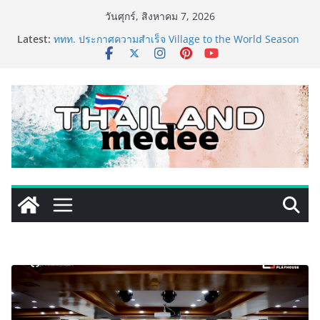
Skip
วันศุกร์, สิงหาคม 7, 2026
to
Latest:
ททท. ประกาศความสำเร็จ Village to the World Season
content
5 ผนึก 9 พันธมิตร ขับเคลื่อน ESG Tourism สืบสานพระ
ราชปณิธาน สร้างคุณค่าการท่องเที่ยวไทยอย่างยั่งยืน
เหิงลี่ แมนูแฟคเจอริ่ง เทคโนโลยี (ไทยแลนด์) เปิดโรงงาน
แห่งใหม่ในชลบุรี เดินหน้าขยายฐานการผลิตสู่เอเชียตะวัน
ออกเฉียงใต้ เสริมแกร่งยุทธศาสตร์ระดับโลก
TECNO ประกาศทรานส์ฟอร์มจากเกมมิ่งโฟน สู่ไลฟ์สไตล์
แฟชั่นไอเท็ม เสิร์ฟใหญ่ปักหมุดแลนมาร์คใหม่กลางสถานี
MRT วาง POVA 8 Series จุดเริ่มต้นครั้งสำคัญ
PIPPER STANDARD® เปิดตัวแชมพูอาบน้ำ และ โฟมอาบ
แห้งสัตว์เลี้ยง ชูนวัตกรรมพลังธรรมชาติ “Zero-Residue”
เลียขนได้ ปลอดภัย ไร้สารตกค้าง
เริ่มแล้ว! อ.ต.ก.แฟร์ 4 ภาค @ภาคกลาง “มนต์เสน่ห์เกษตร
ไทย สู่ใจกลางมหานคร” ชวนชิม ช้อป สินค้าเกษตร
คุณภาพจากทั่วไทย วันนี้ – 8 สิงหาคมนี้ ณ ลานคนเมือง