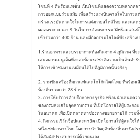
โซนที่ 4 ดีพร้อมแฟชั่น เป็นโซนที่แสดงความหลากหลาย
การออกแบบร่วมสมัย เพื่อสร้างแรงบันดาลใจในการแต่
สร้างแรงบันดาลใจในการแต่งกายสไตล์ไทย และแสดงให้
​ตลอดระยะเวลา 3 วันในการจัดมหกรรม ‘ดีพร้อมเสน่ห์ไ
เข้าร่วมกว่า 400 ร้าน และมีกิจกรรมไฮไลต์ที่จะสร้าง
1.ร้านอาหารและบรรยากาศท้องถิ่นจาก 4 ภูมิภาค ที่
เสนอผ่านเมนูเด็ดที่จะสะท้อนรสชาติความเป็นต้นตำรับ
ให้การเข้าชมงานเหมือนได้ไปที่ภูมิภาคนั้นจริงๆ
2. ร่วมชิมเครื่องดื่มกาแฟและโกโก้สไตล์ไทย ที่พร้อมเ
ท้องถิ่นรวมกว่า 28 ร้าน
3. การให้บริการคำปรึกษาทางธุรกิจ พร้อมนำเสนอควา
ของกรมส่งเสริมอุตสาหกรรม ที่เปิดโอกาสให้ผู้ประก
ในอนาคต เพื่อเปิดตลาดหาช่องทางขยายรายได้ รวมทั
4. กิจกรรมเวิร์กช็อปและสาธิต เปิดโอกาสให้ผู้สนใจไ
หนึ่งเชฟอาหารไทย โดยการนำวัตถุดิบท้องถิ่นมารังสรรค
ได้สัมผัสประสบการณ์ด้วยตนเอง