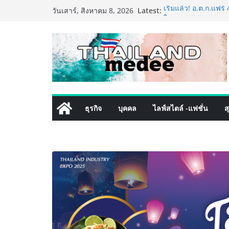
Skip
Latest:
เริ่มแล้ว! อ.ต.ก.แฟร
วันเสาร์, สิงหาคม 8, 2026
to
ใจกลางมหานคร” ชวนช
ไทย วันนี้ – 8 สิงหา
content
ททท. ประกาศความสำเ
พันธมิตร ขับเคลื่อ
คุณค่าการท่องเที่ยวไท
เหิงลี่ แมนูแฟคเจอริ
ในชลบุรี เดินหน้าขย
เสริมแกร่งยุทธศาสต
LORDNINE จัดศึกคนด
ธุรกิจ
บุคคล
ไลฟ์สไตล์ -แฟชั่น
ส
the Tenth Lord” เปิ
ใหม่ เฮเลนา
PIPPER STANDARD® 
เลี้ยง ชูนวัตกรรมพล
ปลอดภัย ไร้สารตกค้