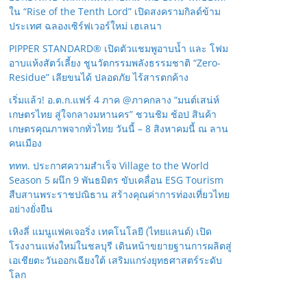
ใน “Rise of the Tenth Lord” เปิดสงครามกิลด์ข้าม
ประเทศ ฉลองเซิร์ฟเวอร์ใหม่ เฮเลนา
PIPPER STANDARD® เปิดตัวแชมพูอาบน้ำ และ โฟม
อาบแห้งสัตว์เลี้ยง ชูนวัตกรรมพลังธรรมชาติ “Zero-
Residue” เลียขนได้ ปลอดภัย ไร้สารตกค้าง
เริ่มแล้ว! อ.ต.ก.แฟร์ 4 ภาค @ภาคกลาง “มนต์เสน่ห์
เกษตรไทย สู่ใจกลางมหานคร” ชวนชิม ช้อป สินค้า
เกษตรคุณภาพจากทั่วไทย วันนี้ – 8 สิงหาคมนี้ ณ ลาน
คนเมือง
ททท. ประกาศความสำเร็จ Village to the World
Season 5 ผนึก 9 พันธมิตร ขับเคลื่อน ESG Tourism
สืบสานพระราชปณิธาน สร้างคุณค่าการท่องเที่ยวไทย
อย่างยั่งยืน
เหิงลี่ แมนูแฟคเจอริ่ง เทคโนโลยี (ไทยแลนด์) เปิด
โรงงานแห่งใหม่ในชลบุรี เดินหน้าขยายฐานการผลิตสู่
เอเชียตะวันออกเฉียงใต้ เสริมแกร่งยุทธศาสตร์ระดับ
โลก