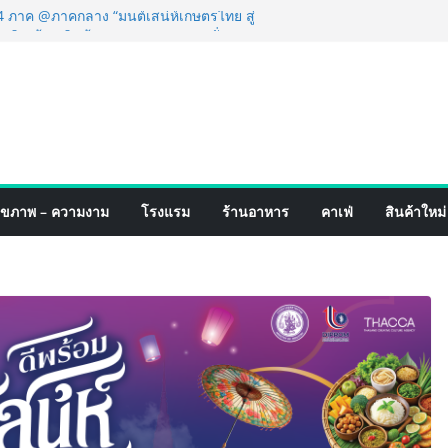
์ 4 ภาค @ภาคกลาง “มนต์เสน่ห์เกษตรไทย สู่
ิม ช้อป สินค้าเกษตรคุณภาพจากทั่ว
คมนี้ ณ ลานคนเมือง
ร็จ Village to the World Season 5 ผนึก 9
น ESG Tourism สืบสานพระราชปณิธาน สร้าง
ยอย่างยั่งยืน
่ง เทคโนโลยี (ไทยแลนด์) เปิดโรงงานแห่งใหม่
ายฐานการผลิตสู่เอเชียตะวันออกเฉียงใต้
ร์ระดับโลก
ังสายเกม ไทย ปะทะ ฟิลิปปินส์ ใน “Rise of
ุขภาพ – ความงาม
โรงแรม
ร้านอาหาร
คาเฟ่
สินค้าใหม่
ดสงครามกิลด์ข้ามประเทศ ฉลองเซิร์ฟเวอร์
เปิดตัวแชมพูอาบน้ำ และ โฟมอาบแห้งสัตว์
ังธรรมชาติ “Zero-Residue” เลียขนได้
าง