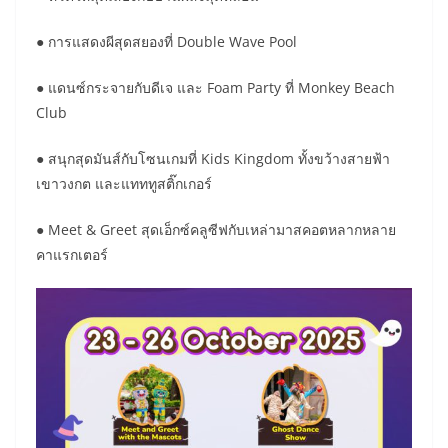
● การแสดงผีสุดสยองที่ Double Wave Pool
● แดนซ์กระจายกับดีเจ และ Foam Party ที่ Monkey Beach
Club
● สนุกสุดมันส์กับโซนเกมที่ Kids Kingdom ทั้งขว้างสายฟ้า
เขาวงกต และแทททูสติ๊กเกอร์
● Meet & Greet สุดเอ็กซ์คลูซีฟกับเหล่ามาสคอตหลากหลาย
คาแรกเตอร์