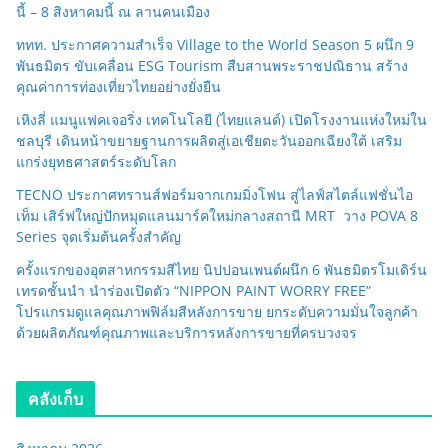
นี้ – 8 สิงหาคมนี้ ณ ลานคนเมือง
ททท. ประกาศความสำเร็จ Village to the World Season 5 ผนึก 9
พันธมิตร ขับเคลื่อน ESG Tourism สืบสานพระราชปณิธาน สร้าง
คุณค่าการท่องเที่ยวไทยอย่างยั่งยืน
เหิงลี่ แมนูแฟคเจอริ่ง เทคโนโลยี (ไทยแลนด์) เปิดโรงงานแห่งใหม่ใน
ชลบุรี เดินหน้าขยายฐานการผลิตสู่เอเชียตะวันออกเฉียงใต้ เสริม
แกร่งยุทธศาสตร์ระดับโลก
TECNO ประกาศทรานส์ฟอร์มจากเกมมิ่งโฟน สู่ไลฟ์สไตล์แฟชั่นไอ
เท็ม เสิร์ฟใหญ่ปักหมุดแลนมาร์คใหม่กลางสถานี MRT วาง POVA 8
Series จุดเริ่มต้นครั้งสำคัญ
ครั้งแรกของอุตสาหกรรมสีไทย นิปปอนเพนต์ผนึก 6 พันธมิตรโมเดิร์น
เทรดชั้นนำ นำร่องเปิดตัว “NIPPON PAINT WORRY FREE”
โปรแกรมดูแลคุณภาพฟิล์มสีหลังการขาย ยกระดับความมั่นใจลูกค้า
ด้วยผลิตภัณฑ์คุณภาพและบริการหลังการขายที่ครบวงจร
คลังเก็บ