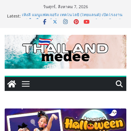
Skip
วันศุกร์, สิงหาคม 7, 2026
to
Latest:
เหิงลี่ แมนูแฟคเจอริ่ง เทคโนโลยี (ไทยแลนด์) เปิดโรงงาน
content
แห่งใหม่ในชลบุรี เดินหน้าขยายฐานการผลิตสู่เอเชียตะวัน
ออกเฉียงใต้ เสริมแกร่งยุทธศาสตร์ระดับโลก
TECNO ประกาศทรานส์ฟอร์มจากเกมมิ่งโฟน สู่ไลฟ์สไตล์
แฟชั่นไอเท็ม เสิร์ฟใหญ่ปักหมุดแลนมาร์คใหม่กลางสถานี
MRT วาง POVA 8 Series จุดเริ่มต้นครั้งสำคัญ
ครั้งแรกของอุตสาหกรรมสีไทย นิปปอนเพนต์ผนึก 6 พันธ
มิตรโมเดิร์นเทรดชั้นนำ นำร่องเปิดตัว “NIPPON PAINT
WORRY FREE” โปรแกรมดูแลคุณภาพฟิล์มสีหลังการขาย
ยกระดับความมั่นใจลูกค้าด้วยผลิตภัณฑ์คุณภาพและ
บริการหลังการขายที่ครบวงจร
เริ่มแล้ว! อ.ต.ก.แฟร์ 4 ภาค @ภาคกลาง “มนต์เสน่ห์เกษตร
ไทย สู่ใจกลางมหานคร” ชวนชิม ช้อป สินค้าเกษตร
คุณภาพจากทั่วไทย วันนี้ – 8 สิงหาคมนี้ ณ ลานคนเมือง
ททท. ประกาศความสำเร็จ Village to the World Season
5 ผนึก 9 พันธมิตร ขับเคลื่อน ESG Tourism สืบสานพระ
ราชปณิธาน สร้างคุณค่าการท่องเที่ยวไทยอย่างยั่งยืน