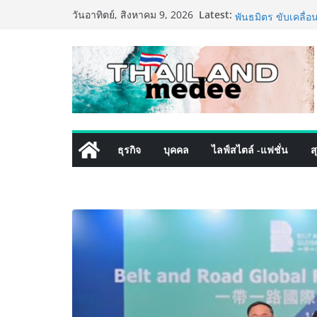
Skip
Latest:
ททท. ประกาศความส
วันอาทิตย์, สิงหาคม 9, 2026
to
พันธมิตร ขับเคลื
คุณค่าการท่องเที่ยว
content
เหิงลี่ แมนูแฟคเจอ
ในชลบุรี เดินหน้า
เสริมแกร่งยุทธศาส
LORDNINE จัดศึกคน
the Tenth Lord” เ
ใหม่ เฮเลนา
PIPPER STANDARD®
ธุรกิจ
บุคคล
ไลฟ์สไตล์ -แฟชั่น
ส
เลี้ยง ชูนวัตกรรม
ปลอดภัย ไร้สารตก
เริ่มแล้ว! อ.ต.ก.แ
ใจกลางมหานคร” ชว
ไทย วันนี้ – 8 สิง