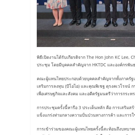
พิธีเปิดงานได้รับเกียรติจาก The Hon John KC Lee, 
ประชุม โดยมีบุคคลสำคัญจาก HKTDC และองค์กรพันธมิต
คณะผู้แทนไทยประกอบด้วยบุคคลสำคัญจากทั้งภาครัฐแ
เสริมการลงทุน (บีโอไอ) และคุณพิเชฐ ดุรงคเวโรจน์ 
เพื่อเศรษฐกิจและสังคม และอดีตรัฐมนตรีว่าการกระ
การประชุมครั้งนี้หารือ 3 ประเด็นหลัก คือ การเสริมสร
แข็งแกร่งท่ามกลางความปั่นป่วนทางการค้า และการใช้
การเข้าร่วมของคณะผู้แทนไทยครั้งนี้สะท้อนถึงบทบ