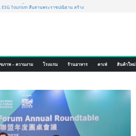
ำเร็จ Village to the World Season 5 ผนึก 9
่อน ESG Tourism สืบสานพระราชปณิธาน สร้าง
ไทยอย่างยั่งยืน
ริ่ง เทคโนโลยี (ไทยแลนด์) เปิดโรงงานแห่งใหม่
ขยายฐานการผลิตสู่เอเชียตะวันออกเฉียงใต้
ตร์ระดับโลก
ดังสายเกม ไทย ปะทะ ฟิลิปปินส์ ใน “Rise of
ปิดสงครามกิลด์ข้ามประเทศ ฉลองเซิร์ฟเวอร์
 เปิดตัวแชมพูอาบน้ำ และ โฟมอาบแห้งสัตว์
ุขภาพ – ความงาม
โรงแรม
ร้านอาหาร
คาเฟ่
สินค้าใหม่
พลังธรรมชาติ “Zero-Residue” เลียขนได้
ค้าง
ฟร์ 4 ภาค @ภาคกลาง “มนต์เสน่ห์เกษตรไทย สู่
นชิม ช้อป สินค้าเกษตรคุณภาพจากทั่ว
หาคมนี้ ณ ลานคนเมือง