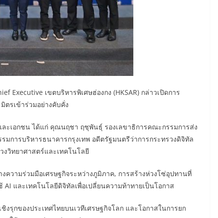
Chief Executive เขตบริหารพิเศษฮ่องกง (HKSAR) กล่าวเปิดการ
รเข้าร่วมอย่างคับคั่ง
ละเอกชน ได้แก่ คุณนฤชา ฤชุพันธุ์ รองเลขาธิการคณะกรรมการส่ง
กรรมการบริหารธนาคารกรุงเทพ อดีตรัฐมนตรีว่าการกระทรวงดิจิทัล
ทรวงวิทยาศาสตร์และเทคโนโลยี
้างความร่วมมือเศรษฐกิจระหว่างภูมิภาค, การสร้างห่วงโซ่อุปทานที่
 AI และเทคโนโลยีดิจิทัลเพื่อเปลี่ยนความท้าทายเป็นโอกาส
าทเชิงรุกของประเทศไทยบนเวทีเศรษฐกิจโลก และโอกาสในการยก