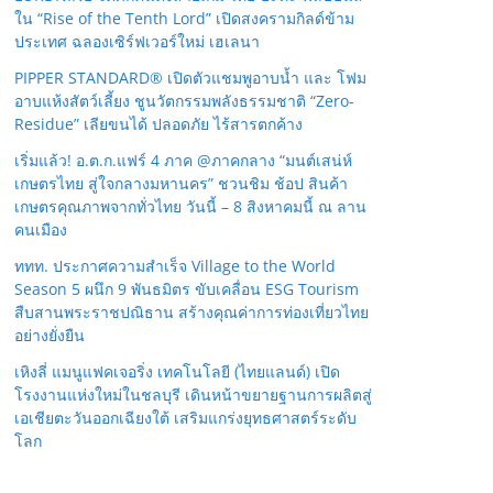
ใน “Rise of the Tenth Lord” เปิดสงครามกิลด์ข้าม
ประเทศ ฉลองเซิร์ฟเวอร์ใหม่ เฮเลนา
PIPPER STANDARD® เปิดตัวแชมพูอาบน้ำ และ โฟม
อาบแห้งสัตว์เลี้ยง ชูนวัตกรรมพลังธรรมชาติ “Zero-
Residue” เลียขนได้ ปลอดภัย ไร้สารตกค้าง
เริ่มแล้ว! อ.ต.ก.แฟร์ 4 ภาค @ภาคกลาง “มนต์เสน่ห์
เกษตรไทย สู่ใจกลางมหานคร” ชวนชิม ช้อป สินค้า
เกษตรคุณภาพจากทั่วไทย วันนี้ – 8 สิงหาคมนี้ ณ ลาน
คนเมือง
ททท. ประกาศความสำเร็จ Village to the World
Season 5 ผนึก 9 พันธมิตร ขับเคลื่อน ESG Tourism
สืบสานพระราชปณิธาน สร้างคุณค่าการท่องเที่ยวไทย
อย่างยั่งยืน
เหิงลี่ แมนูแฟคเจอริ่ง เทคโนโลยี (ไทยแลนด์) เปิด
โรงงานแห่งใหม่ในชลบุรี เดินหน้าขยายฐานการผลิตสู่
เอเชียตะวันออกเฉียงใต้ เสริมแกร่งยุทธศาสตร์ระดับ
โลก