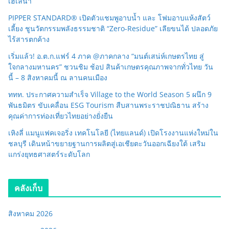
เฮเลนา
PIPPER STANDARD® เปิดตัวแชมพูอาบน้ำ และ โฟมอาบแห้งสัตว์
เลี้ยง ชูนวัตกรรมพลังธรรมชาติ “Zero-Residue” เลียขนได้ ปลอดภัย
ไร้สารตกค้าง
เริ่มแล้ว! อ.ต.ก.แฟร์ 4 ภาค @ภาคกลาง “มนต์เสน่ห์เกษตรไทย สู่
ใจกลางมหานคร” ชวนชิม ช้อป สินค้าเกษตรคุณภาพจากทั่วไทย วัน
นี้ – 8 สิงหาคมนี้ ณ ลานคนเมือง
ททท. ประกาศความสำเร็จ Village to the World Season 5 ผนึก 9
พันธมิตร ขับเคลื่อน ESG Tourism สืบสานพระราชปณิธาน สร้าง
คุณค่าการท่องเที่ยวไทยอย่างยั่งยืน
เหิงลี่ แมนูแฟคเจอริ่ง เทคโนโลยี (ไทยแลนด์) เปิดโรงงานแห่งใหม่ใน
ชลบุรี เดินหน้าขยายฐานการผลิตสู่เอเชียตะวันออกเฉียงใต้ เสริม
แกร่งยุทธศาสตร์ระดับโลก
คลังเก็บ
สิงหาคม 2026