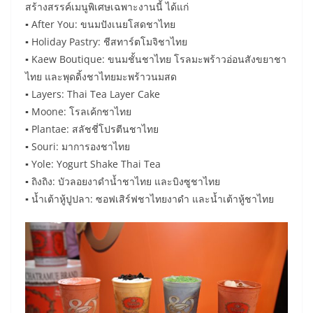
สร้างสรรค์เมนูพิเศษเฉพาะงานนี้ ได้แก่
▪ After You: ขนมปังเนยโสดชาไทย
▪ Holiday Pastry: ชีสทาร์ตโมจิชาไทย
▪ Kaew Boutique: ขนมชั้นชาไทย โรลมะพร้าวอ่อนสังขยาชา
ไทย และพุดดิ้งชาไทยมะพร้าวนมสด
▪ Layers: Thai Tea Layer Cake
▪ Moone: โรลเค้กชาไทย
▪ Plantae: สลัชชี่โปรตีนชาไทย
▪ Souri: มาการองชาไทย
▪ Yole: Yogurt Shake Thai Tea
▪ ถิงถิง: บัวลอยงาดำน้ำชาไทย และบิงซูชาไทย
▪ น้ำเต้าหู้ปูปลา: ซอฟเสิร์ฟชาไทยงาดำ และน้ำเต้าหู้ชาไทย