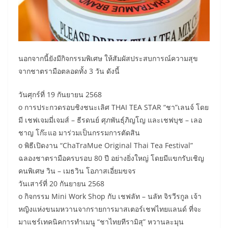
นอกจากนี้ยังมีกิจกรรมพิเศษ ให้สัมผัสประสบการณ์ความสุข
จากชาตรามือตลอดทั้ง 3 วัน ดังนี้
วันศุกร์ที่ 19 กันยายน 2568
o การประกวดรอบชิงชนะเลิศ THAI TEA STAR “ชา”เลนจ์ โดย
มี เชฟเจมมี่เจมส์ – ธีรดนย์ ศุภพันธุ์ภิญโญ และเชฟบุช – เลอ
ชาญ โก๊ะแอ มาร่วมเป็นกรรมการตัดสิน
o พิธีเปิดงาน “ChaTraMue Original Thai Tea Festival”
ฉลองชาตรามือครบรอบ 80 ปี อย่างยิ่งใหญ่ โดยมีแขกรับเชิญ
คนพิเศษ วิน – เมธวิน โอภาสเอี่ยมขจร
วันเสาร์ที่ 20 กันยายน 2568
o กิจกรรม Mini Work Shop กับ เชฟลัท – นลัท จิรวีรกูล เจ้า
หญิงแห่งขนมหวานจากรายการมาสเตอร์เชฟไทยแลนด์ ที่จะ
มาแชร์เทคนิคการทำเมนู “ชาไทยทีรามิสุ” หวานละมุน