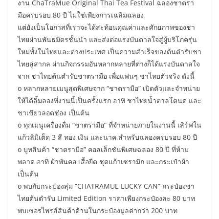
งาน ChaTraMue Original Thai Tea Festival ฉลองชาตรา
มือครบรอบ 80 ปี ไม่ใช่เพียงการเฉลิมฉลอง
แต่ยังเป็นโอกาสที่เราจะได้สะท้อนคุณค่าและศักยภาพของชา
ไทยผ่านพันธมิตรชั้นนำ และส่งต่อแรงบันดาลใจสู่ผู้บริโภครุ่น
ใหม่ทั้งในไทยและต่างประเทศ เป็นความสำเร็จของต้นตำรับชา
ไทยสู่สากล ผ่านกิจกรรมอันหลากหลายที่ต่างก็ได้แรงบันดาลใจ
จาก ชาไทยต้นตำรับชาตรามือ เพื่อแฟนๆ ชาไทยตัวจริง ดังนี้
o หลากหลายเมนูสุดพิเศษจาก “ชาตรามือ” เปิดตัวและจำหน่าย
ให้ได้ลิ้มลองที่งานนี้เป็นครั้งแรก อาทิ ชาไทยน้ำตาลโตนด และ
ชาเขียวลอดช่อง เป็นต้น
o ทุกเมนูเครื่องดื่ม “ชาตรามือ” ที่จำหน่ายภายในงานนี้ เสิร์ฟใน
แก้วลิมิเต็ด 3 สี ทอง เงิน และนาค สำหรับฉลองครบรอบ 80 ปี
o บูทสินค้า “ชาตรามือ” คอลเล็กชันพิเศษฉลอง 80 ปี ที่ห้าม
พลาด อาทิ ผ้าพันคอ เสื้อยืด ชุดแก้วเซรามิก และกระเป๋าผ้า
เป็นต้น
o พบกับกระป๋องสุ่ม “CHATRAMUE LUCKY CAN” กระป๋องชา
ไทยต้นตำรับ Limited Edition ราคาเพียงกระป๋องละ 80 บาท
พบเซอรไพรส์สินค้าด้านในกระป๋องมูลค่ากว่า 200 บาท