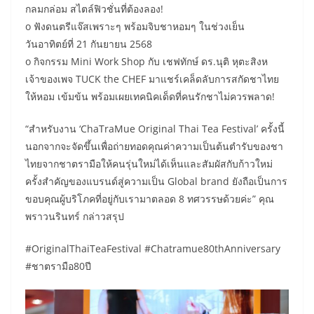
กลมกล่อม สไตล์ฟิวชั่นที่ต้องลอง!
o ฟังดนตรีแจ๊สเพราะๆ พร้อมจิบชาหอมๆ ในช่วงเย็น
วันอาทิตย์ที่ 21 กันยายน 2568
o กิจกรรม Mini Work Shop กับ เชฟทักษ์ ดร.นุติ หุตะสิงห
เจ้าของเพจ TUCK the CHEF มาแชร์เคล็ดลับการสกัดชาไทย
ให้หอม เข้มข้น พร้อมเผยเทคนิคเด็ดที่คนรักชาไม่ควรพลาด!
“สำหรับงาน ‘ChaTraMue Original Thai Tea Festival’ ครั้งนี้
นอกจากจะจัดขึ้นเพื่อถ่ายทอดคุณค่าความเป็นต้นตำรับของชา
ไทยจากชาตรามือให้คนรุ่นใหม่ได้เห็นและสัมผัสกับก้าวใหม่
ครั้งสำคัญของแบรนด์สู่ความเป็น Global brand ยังถือเป็นการ
ขอบคุณผู้บริโภคที่อยู่กับเรามาตลอด 8 ทศวรรษด้วยค่ะ” คุณ
พราวนรินทร์ กล่าวสรุป
#OriginalThaiTeaFestival #Chatramue80thAnniversary
#ชาตรามือ80ปี