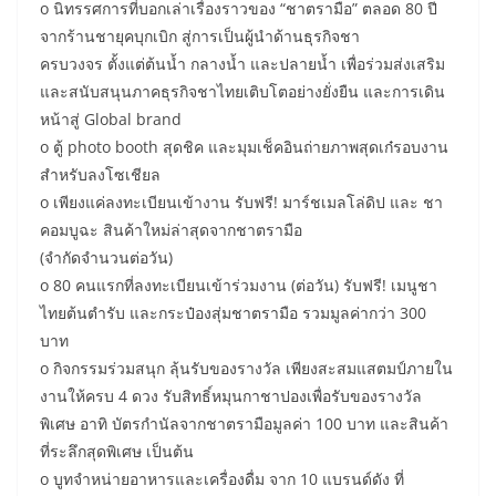
o นิทรรศการที่บอกเล่าเรื่องราวของ “ชาตรามือ” ตลอด 80 ปี
จากร้านชายุคบุกเบิก สู่การเป็นผู้นำด้านธุรกิจชา
ครบวงจร ตั้งแต่ต้นน้ำ กลางน้ำ และปลายน้ำ เพื่อร่วมส่งเสริม
และสนับสนุนภาคธุรกิจชาไทยเติบโตอย่างยั่งยืน และการเดิน
หน้าสู่ Global brand
o ตู้ photo booth สุดชิค และมุมเช็คอินถ่ายภาพสุดเก๋รอบงาน
สำหรับลงโซเชียล
o เพียงแค่ลงทะเบียนเข้างาน รับฟรี! มาร์ชเมลโล่ดิป และ ชา
คอมบูฉะ สินค้าใหม่ล่าสุดจากชาตรามือ
(จำกัดจำนวนต่อวัน)
o 80 คนแรกที่ลงทะเบียนเข้าร่วมงาน (ต่อวัน) รับฟรี! เมนูชา
ไทยต้นตำรับ และกระป๋องสุ่มชาตรามือ รวมมูลค่ากว่า 300
บาท
o กิจกรรมร่วมสนุก ลุ้นรับของรางวัล เพียงสะสมแสตมป์ภายใน
งานให้ครบ 4 ดวง รับสิทธิ์หมุนกาชาปองเพื่อรับของรางวัล
พิเศษ อาทิ บัตรกำนัลจากชาตรามือมูลค่า 100 บาท และสินค้า
ที่ระลึกสุดพิเศษ เป็นต้น
o บูทจำหน่ายอาหารและเครื่องดื่ม จาก 10 แบรนด์ดัง ที่