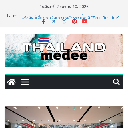
Skip
วันจันทร์, สิงหาคม 10, 2026
to
Latest:
PIPPER STANDARD® เปิดตัวแชมพูอาบน้ำ และ โฟมอาบ
content
แห้งสัตว์เลี้ยง ชูนวัตกรรมพลังธรรมชาติ “Zero-Residue”
เลียขนได้ ปลอดภัย ไร้สารตกค้าง
เริ่มแล้ว! อ.ต.ก.แฟร์ 4 ภาค @ภาคกลาง “มนต์เสน่ห์เกษตร
ไทย สู่ใจกลางมหานคร” ชวนชิม ช้อป สินค้าเกษตร
คุณภาพจากทั่วไทย วันนี้ – 8 สิงหาคมนี้ ณ ลานคนเมือง
ททท. ประกาศความสำเร็จ Village to the World Season
5 ผนึก 9 พันธมิตร ขับเคลื่อน ESG Tourism สืบสานพระ
ราชปณิธาน สร้างคุณค่าการท่องเที่ยวไทยอย่างยั่งยืน
เหิงลี่ แมนูแฟคเจอริ่ง เทคโนโลยี (ไทยแลนด์) เปิดโรงงาน
แห่งใหม่ในชลบุรี เดินหน้าขยายฐานการผลิตสู่เอเชียตะวัน
ออกเฉียงใต้ เสริมแกร่งยุทธศาสตร์ระดับโลก
LORDNINE จัดศึกคนดังสายเกม ไทย ปะทะ ฟิลิปปินส์ ใน
“Rise of the Tenth Lord” เปิดสงครามกิลด์ข้ามประเทศ
ฉลองเซิร์ฟเวอร์ใหม่ เฮเลนา