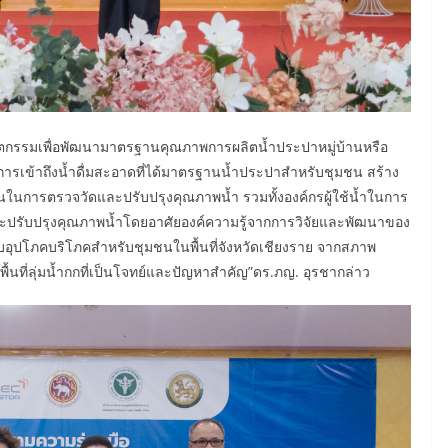
ำนวัตกรรมเพื่อพัฒนามาตรฐานคุณภาพการผลิตน้ำประปาหมู่บ้านหรือ
การเข้าถึงน้ำดื่มสะอาดที่ได้มาตรฐานน้ำประปาสำหรับชุมชน สร้าง
่นในการตรวจวัดและปรับปรุงคุณภาพน้ำ รวมทั้งองค์กรผู้ใช้น้ำในการ
ปรับปรุงคุณภาพน้ำโดยอาศัยองค์ความรู้จากการวิจัยและพัฒนาของ
อุปโภคบริโภคสำหรับชุมชนในพื้นที่จังหวัดเชียงราย จากสภาพ
นที่ลุ่มน้ำกกที่เป็นโจทย์และปัญหาสำคัญ”ดร.ภญ. อุรชากล่าว