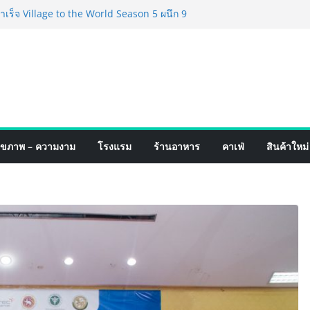
ร็จ Village to the World Season 5 ผนึก 9
น ESG Tourism สืบสานพระราชปณิธาน สร้าง
ยอย่างยั่งยืน
่ง เทคโนโลยี (ไทยแลนด์) เปิดโรงงานแห่งใหม่
ายฐานการผลิตสู่เอเชียตะวันออกเฉียงใต้
ร์ระดับโลก
ังสายเกม ไทย ปะทะ ฟิลิปปินส์ ใน “Rise of
ดสงครามกิลด์ข้ามประเทศ ฉลองเซิร์ฟเวอร์
เปิดตัวแชมพูอาบน้ำ และ โฟมอาบแห้งสัตว์
ุขภาพ – ความงาม
โรงแรม
ร้านอาหาร
คาเฟ่
สินค้าใหม่
ังธรรมชาติ “Zero-Residue” เลียขนได้
าง
์ 4 ภาค @ภาคกลาง “มนต์เสน่ห์เกษตรไทย สู่
ิม ช้อป สินค้าเกษตรคุณภาพจากทั่ว
คมนี้ ณ ลานคนเมือง