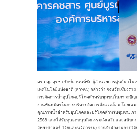
ดร.ภญ. อุรชา รักษ์ตานนท์ชัย ผู้อำนวยการศูนย์นาโ
เทคโนโลยีแห่งชาติ (สวทช.) กล่าวว่า จังหวัดเชียงราย 
การจัดการน้ำอุปโภคบริโภคสำหรับชุมชนในภาวะปัญหา
งานพันธมิตรในการบริหารจัดการสิ่งแวดล้อม โดยเฉ
คุณภาพน้ำสำหรับอุปโภคและบริโภคสำหรับชุมชน ภาย
2568 และได้รับทุนอุดหนุนกิจกรรมส่งเสริมและสนับ
วิทยาศาสตร์ วิจัยและนวัตกรรม) จากสำนักงานการวิจั