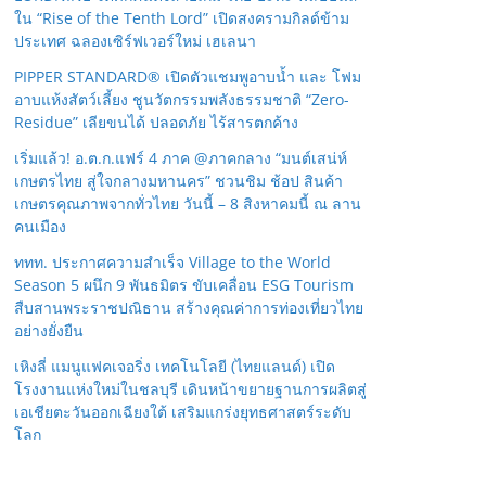
ใน “Rise of the Tenth Lord” เปิดสงครามกิลด์ข้าม
ประเทศ ฉลองเซิร์ฟเวอร์ใหม่ เฮเลนา
PIPPER STANDARD® เปิดตัวแชมพูอาบน้ำ และ โฟม
อาบแห้งสัตว์เลี้ยง ชูนวัตกรรมพลังธรรมชาติ “Zero-
Residue” เลียขนได้ ปลอดภัย ไร้สารตกค้าง
เริ่มแล้ว! อ.ต.ก.แฟร์ 4 ภาค @ภาคกลาง “มนต์เสน่ห์
เกษตรไทย สู่ใจกลางมหานคร” ชวนชิม ช้อป สินค้า
เกษตรคุณภาพจากทั่วไทย วันนี้ – 8 สิงหาคมนี้ ณ ลาน
คนเมือง
ททท. ประกาศความสำเร็จ Village to the World
Season 5 ผนึก 9 พันธมิตร ขับเคลื่อน ESG Tourism
สืบสานพระราชปณิธาน สร้างคุณค่าการท่องเที่ยวไทย
อย่างยั่งยืน
เหิงลี่ แมนูแฟคเจอริ่ง เทคโนโลยี (ไทยแลนด์) เปิด
โรงงานแห่งใหม่ในชลบุรี เดินหน้าขยายฐานการผลิตสู่
เอเชียตะวันออกเฉียงใต้ เสริมแกร่งยุทธศาสตร์ระดับ
โลก