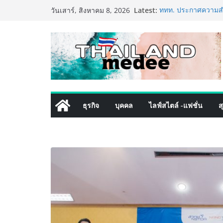
Skip
Latest:
ททท. ประกาศความสำเ
วันเสาร์, สิงหาคม 8, 2026
to
พันธมิตร ขับเคลื่อ
คุณค่าการท่องเที่ยวไท
content
เหิงลี่ แมนูแฟคเจอริ
ในชลบุรี เดินหน้าขย
เสริมแกร่งยุทธศาสต
LORDNINE จัดศึกคนด
the Tenth Lord” เปิ
ใหม่ เฮเลนา
PIPPER STANDARD® 
ธุรกิจ
บุคคล
ไลฟ์สไตล์ -แฟชั่น
ส
เลี้ยง ชูนวัตกรรมพล
ปลอดภัย ไร้สารตกค้
เริ่มแล้ว! อ.ต.ก.แฟร
ใจกลางมหานคร” ชวนช
ไทย วันนี้ – 8 สิงหา