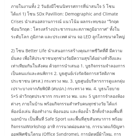
​ภายในงานทั้ง 2 วันยังมีโซนนิทรรศการที่น่าสนใจ 5 โซน
ได้แก่ 1) โซน SDx Pavillion: Demographic and Climate
Crises นำเสนอสถานการณ์ แนวโน้ม ผลกระทบของ “วิกฤต
ซ้อนวิกฤต : โครงสร้างประชากรและสภาพภูมิอากาศ” ทั้งใน
ระดับโลก ภูมิภาค และประเทศ ผ่าน จอ LED ลูกโลกขนาดใหญ่
2) โซน Better Life นำเสนอการสร้างคุณภาพชีวิตที่ดี มีความ
มั่นคง เพื่อให้ประชาชนทุกช่วงวัยมีความสุขได้อย่างทั่วถึงและ
เท่าเทียมกันในสังคม ด้วยการนำเสนอ 1. บูธกิจกรรมจำลองการ
เป็นคนแก่และคนพิการ 2. บูธศูนย์เร่งรัดจัดการสวัสดิภาพ
ประชาชน (ศรส.) กระทรวง พม. 3. บูธศูนย์บริหารการดูแลกลุ่ม
เปราะบางจากภัยพิบัติ (ศบปภ.) กระทรวง พม. 4. บูธนโยบาย
5×5 ฝ่าวิกฤตประชากร กระทรวง พม. และ 5 บูธการจำลองห้อง
ต่างๆ ภายในบ้าน พร้อมกิจกรรมสำหรับคนทุกช่วงวัย ได้แก่
ห้องนั่งเล่น ห้องทำงาน ห้องนอน และห้องน้ำ อีกทั้งจำลองพื้นที่
นอกบ้าน เป็นพื้นที่ Safe Sport และพื้นที่สุขสันทนาการ พร้อม
กิจกรรมWorkshop อาทิ การนวดผ่อนคลาย, การนวดแก้ปัญหา
ออฟฟิศซินโดรม (Office Syndrome), การมัดหมี่ผ้าไหม, การ