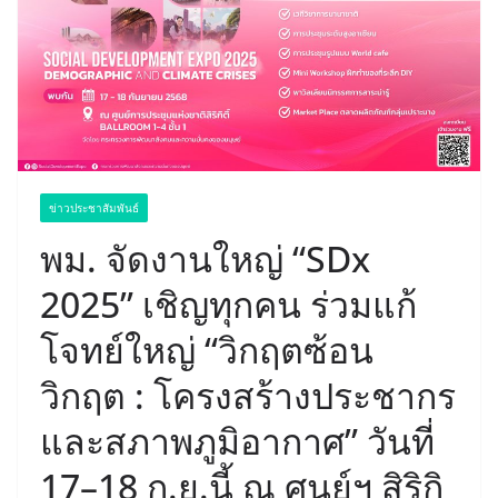
ข่าวประชาสัมพันธ์
พม. จัดงานใหญ่ “SDx
2025” เชิญทุกคน ร่วมแก้
โจทย์ใหญ่ “วิกฤตซ้อน
วิกฤต : โครงสร้างประชากร
และสภาพภูมิอากาศ” วันที่
17–18 ก.ย.นี้ ณ ศูนย์ฯ สิริกิ