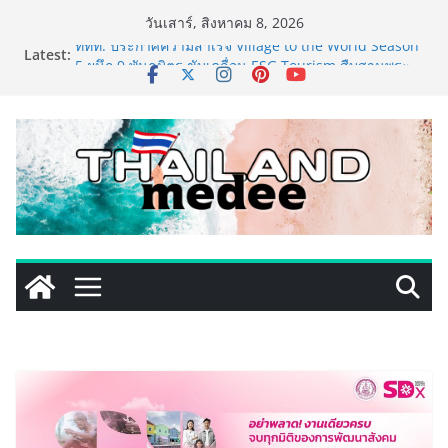
Skip
วันเสาร์, สิงหาคม 8, 2026
to
Latest:
ททท. ประกาศความสำเร็จ Village to the World Season
content
5 ผนึก 9 พันธมิตร ขับเคลื่อน ESG Tourism สืบสานพระ
ราชปณิธาน สร้างคุณค่าการท่องเที่ยวไทยอย่างยั่งยืน
เหิงลี่ แมนูแฟคเจอริ่ง เทคโนโลยี (ไทยแลนด์) เปิดโรงงาน
แห่งใหม่ในชลบุรี เดินหน้าขยายฐานการผลิตสู่เอเชียตะวัน
ออกเฉียงใต้ เสริมแกร่งยุทธศาสตร์ระดับโลก
TECNO ประกาศทรานส์ฟอร์มจากเกมมิ่งโฟน สู่ไลฟ์สไตล์
แฟชั่นไอเท็ม เสิร์ฟใหญ่ปักหมุดแลนมาร์คใหม่กลางสถานี
MRT วาง POVA 8 Series จุดเริ่มต้นครั้งสำคัญ
PIPPER STANDARD® เปิดตัวแชมพูอาบน้ำ และ โฟมอาบ
แห้งสัตว์เลี้ยง ชูนวัตกรรมพลังธรรมชาติ “Zero-Residue”
เลียขนได้ ปลอดภัย ไร้สารตกค้าง
เริ่มแล้ว! อ.ต.ก.แฟร์ 4 ภาค @ภาคกลาง “มนต์เสน่ห์เกษตร
ไทย สู่ใจกลางมหานคร” ชวนชิม ช้อป สินค้าเกษตร
คุณภาพจากทั่วไทย วันนี้ – 8 สิงหาคมนี้ ณ ลานคนเมือง