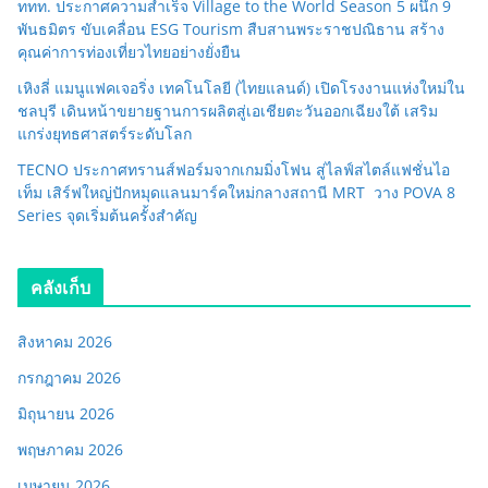
ททท. ประกาศความสำเร็จ Village to the World Season 5 ผนึก 9
พันธมิตร ขับเคลื่อน ESG Tourism สืบสานพระราชปณิธาน สร้าง
คุณค่าการท่องเที่ยวไทยอย่างยั่งยืน
เหิงลี่ แมนูแฟคเจอริ่ง เทคโนโลยี (ไทยแลนด์) เปิดโรงงานแห่งใหม่ใน
ชลบุรี เดินหน้าขยายฐานการผลิตสู่เอเชียตะวันออกเฉียงใต้ เสริม
แกร่งยุทธศาสตร์ระดับโลก
TECNO ประกาศทรานส์ฟอร์มจากเกมมิ่งโฟน สู่ไลฟ์สไตล์แฟชั่นไอ
เท็ม เสิร์ฟใหญ่ปักหมุดแลนมาร์คใหม่กลางสถานี MRT วาง POVA 8
Series จุดเริ่มต้นครั้งสำคัญ
คลังเก็บ
สิงหาคม 2026
กรกฎาคม 2026
มิถุนายน 2026
พฤษภาคม 2026
เมษายน 2026