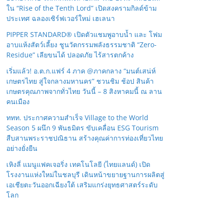
ใน “Rise of the Tenth Lord” เปิดสงครามกิลด์ข้าม
ประเทศ ฉลองเซิร์ฟเวอร์ใหม่ เฮเลนา
PIPPER STANDARD® เปิดตัวแชมพูอาบน้ำ และ โฟม
อาบแห้งสัตว์เลี้ยง ชูนวัตกรรมพลังธรรมชาติ “Zero-
Residue” เลียขนได้ ปลอดภัย ไร้สารตกค้าง
เริ่มแล้ว! อ.ต.ก.แฟร์ 4 ภาค @ภาคกลาง “มนต์เสน่ห์
เกษตรไทย สู่ใจกลางมหานคร” ชวนชิม ช้อป สินค้า
เกษตรคุณภาพจากทั่วไทย วันนี้ – 8 สิงหาคมนี้ ณ ลาน
คนเมือง
ททท. ประกาศความสำเร็จ Village to the World
Season 5 ผนึก 9 พันธมิตร ขับเคลื่อน ESG Tourism
สืบสานพระราชปณิธาน สร้างคุณค่าการท่องเที่ยวไทย
อย่างยั่งยืน
เหิงลี่ แมนูแฟคเจอริ่ง เทคโนโลยี (ไทยแลนด์) เปิด
โรงงานแห่งใหม่ในชลบุรี เดินหน้าขยายฐานการผลิตสู่
เอเชียตะวันออกเฉียงใต้ เสริมแกร่งยุทธศาสตร์ระดับ
โลก