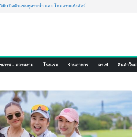
 เปิดตัวแชมพูอาบน้ำ และ โฟมอาบแห้งสัตว์
พลังธรรมชาติ “Zero-Residue” เลียขนได้
ค้าง
ฟร์ 4 ภาค @ภาคกลาง “มนต์เสน่ห์เกษตรไทย สู่
นชิม ช้อป สินค้าเกษตรคุณภาพจากทั่ว
หาคมนี้ ณ ลานคนเมือง
ำเร็จ Village to the World Season 5 ผนึก 9
่อน ESG Tourism สืบสานพระราชปณิธาน สร้าง
ไทยอย่างยั่งยืน
ริ่ง เทคโนโลยี (ไทยแลนด์) เปิดโรงงานแห่งใหม่
ุขภาพ – ความงาม
โรงแรม
ร้านอาหาร
คาเฟ่
สินค้าใหม่
ขยายฐานการผลิตสู่เอเชียตะวันออกเฉียงใต้
ตร์ระดับโลก
ดังสายเกม ไทย ปะทะ ฟิลิปปินส์ ใน “Rise of
ปิดสงครามกิลด์ข้ามประเทศ ฉลองเซิร์ฟเวอร์