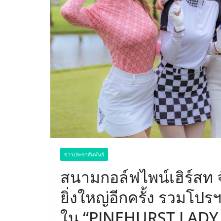
ข่าวประชาสัมพันธ์
สนามกอล์ฟไพน์เฮิร์สท 
ยิ่งใหญ่อีกครั้ง รวมโป
ใน “PINEHURST LADY