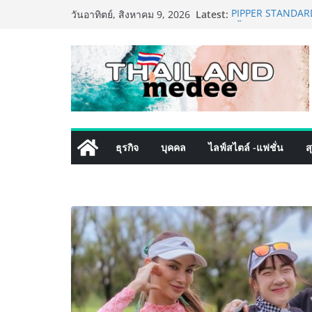
Skip
Latest:
PIPPER STANDARD®
วันอาทิตย์, สิงหาคม 9, 2026
to
เลี้ยง ชูนวัตกรรม
ปลอดภัย ไร้สารตก
content
เริ่มแล้ว! อ.ต.ก.แ
ใจกลางมหานคร” ชว
ไทย วันนี้ – 8 สิง
ททท. ประกาศความส
พันธมิตร ขับเคลื
คุณค่าการท่องเที่ยว
เหิงลี่ แมนูแฟคเจอ
ธุรกิจ
บุคคล
ไลฟ์สไตล์ -แฟชั่น
ส
ในชลบุรี เดินหน้า
เสริมแกร่งยุทธศาส
LORDNINE จัดศึกคน
the Tenth Lord” เ
ใหม่ เฮเลนา