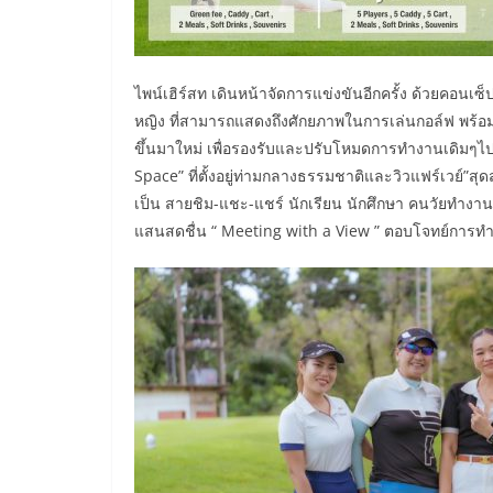
ไพน์เฮิร์สท เดินหน้าจัดการแข่งขันอีกครั้ง ด้วยคอนเซ
หญิง ที่สามารถแสดงถึงศักยภาพในการเล่นกอล์ฟ พร้อม
ขึ้นมาใหม่ เพื่อรองรับและปรับโหมดการทำงานเดิมๆไ
Space” ที่ตั้งอยู่ท่ามกลางธรรมชาติและวิวแฟร์เวย์”สุด
เป็น สายชิม-แชะ-แชร์ นักเรียน นักศึกษา คนวัยทำงาน
แสนสดชื่น “ Meeting with a View ” ตอบโจทย์การ