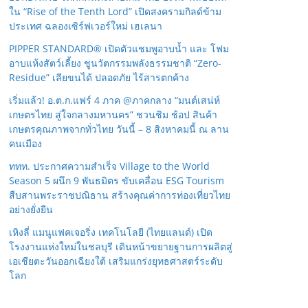
ใน “Rise of the Tenth Lord” เปิดสงครามกิลด์ข้าม
ประเทศ ฉลองเซิร์ฟเวอร์ใหม่ เฮเลนา
PIPPER STANDARD® เปิดตัวแชมพูอาบน้ำ และ โฟม
อาบแห้งสัตว์เลี้ยง ชูนวัตกรรมพลังธรรมชาติ “Zero-
Residue” เลียขนได้ ปลอดภัย ไร้สารตกค้าง
เริ่มแล้ว! อ.ต.ก.แฟร์ 4 ภาค @ภาคกลาง “มนต์เสน่ห์
เกษตรไทย สู่ใจกลางมหานคร” ชวนชิม ช้อป สินค้า
เกษตรคุณภาพจากทั่วไทย วันนี้ – 8 สิงหาคมนี้ ณ ลาน
คนเมือง
ททท. ประกาศความสำเร็จ Village to the World
Season 5 ผนึก 9 พันธมิตร ขับเคลื่อน ESG Tourism
สืบสานพระราชปณิธาน สร้างคุณค่าการท่องเที่ยวไทย
อย่างยั่งยืน
เหิงลี่ แมนูแฟคเจอริ่ง เทคโนโลยี (ไทยแลนด์) เปิด
โรงงานแห่งใหม่ในชลบุรี เดินหน้าขยายฐานการผลิตสู่
เอเชียตะวันออกเฉียงใต้ เสริมแกร่งยุทธศาสตร์ระดับ
โลก