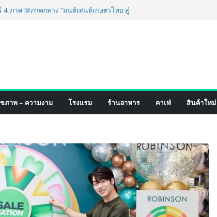
ฟร์ 4 ภาค @ภาคกลาง “มนต์เสน่ห์เกษตรไทย สู่
นชิม ช้อป สินค้าเกษตรคุณภาพจากทั่ว
หาคมนี้ ณ ลานคนเมือง
ำเร็จ Village to the World Season 5 ผนึก 9
่อน ESG Tourism สืบสานพระราชปณิธาน สร้าง
ไทยอย่างยั่งยืน
ริ่ง เทคโนโลยี (ไทยแลนด์) เปิดโรงงานแห่งใหม่
ขยายฐานการผลิตสู่เอเชียตะวันออกเฉียงใต้
ตร์ระดับโลก
ดังสายเกม ไทย ปะทะ ฟิลิปปินส์ ใน “Rise of
ุขภาพ – ความงาม
โรงแรม
ร้านอาหาร
คาเฟ่
สินค้าใหม่
ปิดสงครามกิลด์ข้ามประเทศ ฉลองเซิร์ฟเวอร์
 เปิดตัวแชมพูอาบน้ำ และ โฟมอาบแห้งสัตว์
พลังธรรมชาติ “Zero-Residue” เลียขนได้
ค้าง