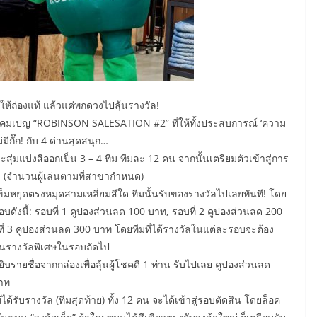
ให้ถ่องแท้ แล้วแค่พกดวงไปลุ้นรางวัล!
ในแคมเปญ “ROBINSON SALESATION #2” ที่ให้ทั้งประสบการณ์ ‘ความ
มีกั๊ก! กับ 4 ด่านสุดสนุก…
ละสุ่มแบ่งสีออกเป็น 3 – 4 ทีม ทีมละ 12 คน จากนั้นเตรียมตัวเข้าสู่การ
ป! (จำนวนผู้เล่นตามที่สาขากำหนด)
ข็มหยุดตรงหมุดสามเหลี่ยมสีใด ทีมนั้นรับของรางวัลไปเลยทันที! โดย
ดังนี้: รอบที่ 1 คูปองส่วนลด 100 บาท, รอบที่ 2 คูปองส่วนลด 200
 3 คูปองส่วนลด 300 บาท โดยทีมที่ได้รางวัลในแต่ละรอบจะต้อง
ุ้นรางวัลพิเศษในรอบถัดไป
บรายชื่อจากกล่องเพื่อลุ้นผู้โชคดี 1 ท่าน รับไปเลย คูปองส่วนลด
บาท
ยังไม่ได้รับรางวัล (ทีมสุดท้าย) ทั้ง 12 คน จะได้เข้าสู่รอบตัดสิน โดยล็อค