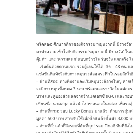
ทริคสอง: ศึกษากติกาของกิจกรรม ‘หมุนงวดนี้ มีรางวัล’ 
​มาทำความเข้าใจกับกิจกรรม ‘หมุนงวดนี้ มีรางวัล’ 
คุ้มค่า’ และ ‘ความสนุก’ แบบกร้าวใจ รับจริง แจกจริง ไม่
– เริ่มต้นด้วยด่านแรก: รวมผู้เล่นให้ได้ -36 – 48 คน แ
แข่งขันที่แท้จริงกับการหมุนวงล้อสุดระทึกในรอบถัดไ
– ด่านที่สอง: ทางทีมงานจะเริ่มหมุนวงล้อวงใหญ่ หากเ
จะมีการหมุนทั้งหมด 3 รอบ พร้อมของรางวัลในแต่ละรอบ
บาท และคูปองส่วนลดจากร้านเคเอฟซี (KFC) และรอบที่
เขียนชื่อ-นามสกุล แล้วนำไปหย่อนลงในกล่อง เพื่อรอล
– ด่านที่สาม: รอบ Lucky Bonus มาแล้ว! ด้วยการสุ่มหยิ
มูลค่า 500 บาท สำหรับใช้เมื่อซื้อสินค้าขั้นต่ำ 3,000 
– ด่านที่สี่: แล้วก็ถึงรอบที่ลุ้นที่สุด! รอบ Final! ทีมที่