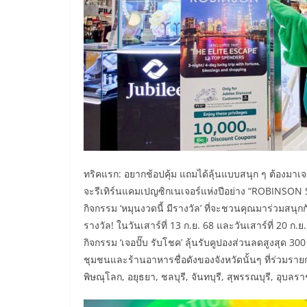
ทริคแรก: อยากช้อปคุ้ม แถมได้ลุ้นแบบสนุก ๆ ต้องมาเจอก
จะรีเทิร์นแคมเปญซิกเนเจอร์แห่งปีอย่าง “ROBINSON 
กิจกรรม ‘หมุนงวดนี้ มีรางวัล’ ที่จะชวนคุณมาร่วมสนุ
รางวัล! ในวันเสาร์ที่ 13 ก.ย. 68 และวันเสาร์ที่ 20 ก
กิจกรรม ‘เจอปั๊บ รับโชค’ ลุ้นรับคูปองส่วนลดสูงสุด 300
ชุมชนและร้านอาหารชื่อดังของจังหวัดนั้นๆ ที่ร่วมรายกา
พิษณุโลก, อยุธยา, ชลบุรี, จันทบุรี, สุพรรณบุรี, อุบลรา