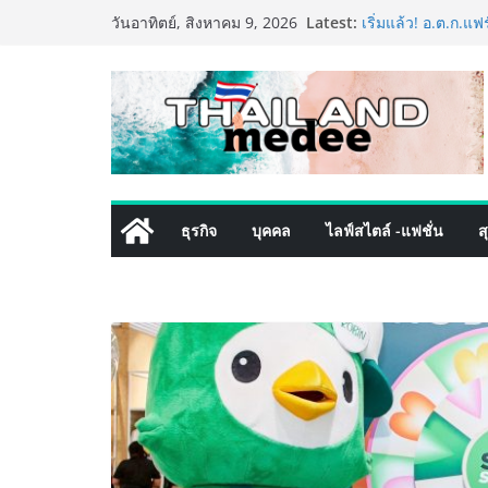
Skip
Latest:
เริ่มแล้ว! อ.ต.ก.แ
วันอาทิตย์, สิงหาคม 9, 2026
to
ใจกลางมหานคร” ชว
ไทย วันนี้ – 8 สิง
content
ททท. ประกาศความส
พันธมิตร ขับเคลื
คุณค่าการท่องเที่ยว
เหิงลี่ แมนูแฟคเจอ
ในชลบุรี เดินหน้า
เสริมแกร่งยุทธศาส
LORDNINE จัดศึกคน
ธุรกิจ
บุคคล
ไลฟ์สไตล์ -แฟชั่น
ส
the Tenth Lord” เ
ใหม่ เฮเลนา
PIPPER STANDARD®
เลี้ยง ชูนวัตกรรม
ปลอดภัย ไร้สารตก