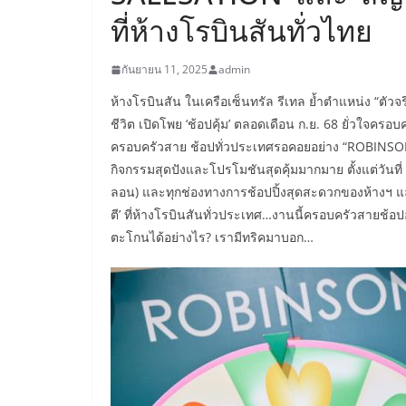
ที่ห้างโรบินสันทั่วไทย
กันยายน 11, 2025
admin
​ห้างโรบินสัน ในเครือเซ็นทรัล รีเทล ย้ำตำแหน่ง “ตัวจ
ชีวิต เปิดโพย ‘ช้อปคุ้ม’ ตลอดเดือน ก.ย. 68 ยั่วใจครอบ
ครอบครัวสาย ช้อปทั่วประเทศรอคอยอย่าง “ROBINSON S
กิจกรรมสุดปังและโปรโมชันสุดคุ้มมากมาย ตั้งแต่วันที่ 
ลอน) และทุกช่องทางการช้อปปิ้งสุดสะดวกของห้างฯ และจ
ตี’ ที่ห้างโรบินสันทั่วประเทศ…งานนี้ครอบครัวสายช้อปอา
ตะโกนได้อย่างไร? เรามีทริคมาบอก…