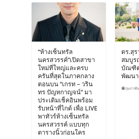
“ห้างเซ็นทรัล
ดร.สุรา
นครสวรรค์”เปิดสาขา
สมบูรณ
ใหม่ที่ใหญ่และครบ
บัณฑิต
ครันที่สุดในภาคกลาง
พัฒนา
ตอนบน “เกรท – วริน
กุมภาพัน
ทร ปัญหกาญจน์” มา
ประเดิมเช็คอินพร้อม
รับหน้าที่ไกด์ เพื่อ LIVE
พาทัวร์ห้างเซ็นทรัล
นครสวรรค์ แบบทุก
ตารางนิ้วก่อนใคร