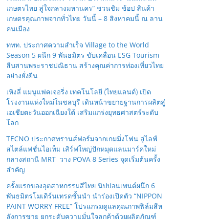
เกษตรไทย สู่ใจกลางมหานคร” ชวนชิม ช้อป สินค้า
เกษตรคุณภาพจากทั่วไทย วันนี้ – 8 สิงหาคมนี้ ณ ลาน
คนเมือง
ททท. ประกาศความสำเร็จ Village to the World
Season 5 ผนึก 9 พันธมิตร ขับเคลื่อน ESG Tourism
สืบสานพระราชปณิธาน สร้างคุณค่าการท่องเที่ยวไทย
อย่างยั่งยืน
เหิงลี่ แมนูแฟคเจอริ่ง เทคโนโลยี (ไทยแลนด์) เปิด
โรงงานแห่งใหม่ในชลบุรี เดินหน้าขยายฐานการผลิตสู่
เอเชียตะวันออกเฉียงใต้ เสริมแกร่งยุทธศาสตร์ระดับ
โลก
TECNO ประกาศทรานส์ฟอร์มจากเกมมิ่งโฟน สู่ไลฟ์
สไตล์แฟชั่นไอเท็ม เสิร์ฟใหญ่ปักหมุดแลนมาร์คใหม่
กลางสถานี MRT วาง POVA 8 Series จุดเริ่มต้นครั้ง
สำคัญ
ครั้งแรกของอุตสาหกรรมสีไทย นิปปอนเพนต์ผนึก 6
พันธมิตรโมเดิร์นเทรดชั้นนำ นำร่องเปิดตัว “NIPPON
PAINT WORRY FREE” โปรแกรมดูแลคุณภาพฟิล์มสีห
ลังการขาย ยกระดับความมั่นใจลูกค้าด้วยผลิตภัณฑ์