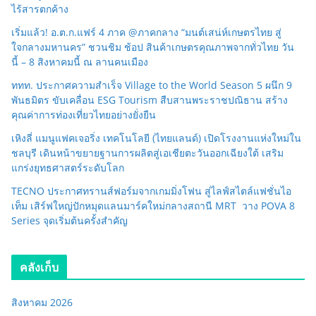
ไร้สารตกค้าง
เริ่มแล้ว! อ.ต.ก.แฟร์ 4 ภาค @ภาคกลาง “มนต์เสน่ห์เกษตรไทย สู่
ใจกลางมหานคร” ชวนชิม ช้อป สินค้าเกษตรคุณภาพจากทั่วไทย วัน
นี้ – 8 สิงหาคมนี้ ณ ลานคนเมือง
ททท. ประกาศความสำเร็จ Village to the World Season 5 ผนึก 9
พันธมิตร ขับเคลื่อน ESG Tourism สืบสานพระราชปณิธาน สร้าง
คุณค่าการท่องเที่ยวไทยอย่างยั่งยืน
เหิงลี่ แมนูแฟคเจอริ่ง เทคโนโลยี (ไทยแลนด์) เปิดโรงงานแห่งใหม่ใน
ชลบุรี เดินหน้าขยายฐานการผลิตสู่เอเชียตะวันออกเฉียงใต้ เสริม
แกร่งยุทธศาสตร์ระดับโลก
TECNO ประกาศทรานส์ฟอร์มจากเกมมิ่งโฟน สู่ไลฟ์สไตล์แฟชั่นไอ
เท็ม เสิร์ฟใหญ่ปักหมุดแลนมาร์คใหม่กลางสถานี MRT วาง POVA 8
Series จุดเริ่มต้นครั้งสำคัญ
คลังเก็บ
สิงหาคม 2026