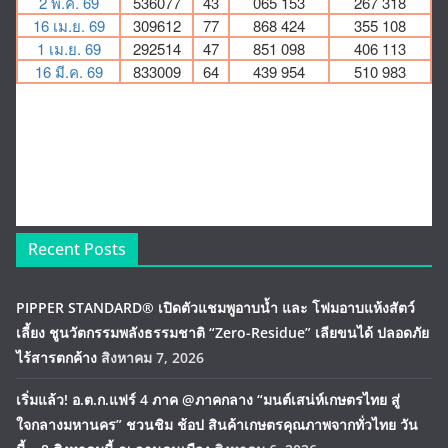
Recent Posts
PIPPER STANDARD® เปิดตัวแชมพูอาบน้ำ และ โฟมอาบแห้งสัตว์
เลี้ยง ชูนวัตกรรมพลังธรรมชาติ “Zero-Residue” เลียขนได้ ปลอดภัย
ไร้สารตกค้าง
สิงหาคม 7, 2026
เริ่มแล้ว! อ.ต.ก.แฟร์ 4 ภาค @ภาคกลาง “มนต์เสน่ห์เกษตรไทย สู่
ใจกลางมหานคร” ชวนชิม ช้อป สินค้าเกษตรคุณภาพจากทั่วไทย วัน