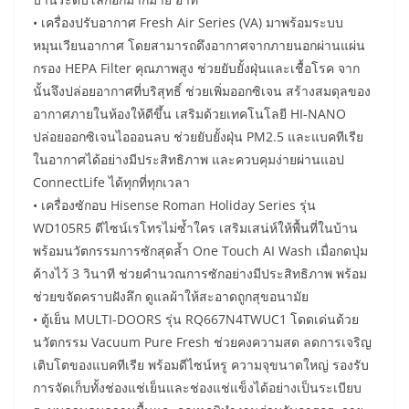
• เครื่องปรับอากาศ Fresh Air Series (VA) มาพร้อมระบบ
หมุนเวียนอากาศ โดยสามารถดึงอากาศจากภายนอกผ่านแผ่น
กรอง HEPA Filter คุณภาพสูง ช่วยยับยั้งฝุ่นและเชื้อโรค จาก
นั้นจึงปล่อยอากาศที่บริสุทธิ์ ช่วยเพิ่มออกซิเจน สร้างสมดุลของ
อากาศภายในห้องให้ดีขึ้น เสริมด้วยเทคโนโลยี HI-NANO
ปล่อยออกซิเจนไอออนลบ ช่วยยับยั้งฝุ่น PM2.5 และแบคทีเรีย
ในอากาศได้อย่างมีประสิทธิภาพ และควบคุมง่ายผ่านแอป
ConnectLife ได้ทุกที่ทุกเวลา
• เครื่องซักอบ Hisense Roman Holiday Series รุ่น
WD105R5 ดีไซน์เรโทรไม่ซ้ำใคร เสริมเสน่ห์ให้พื้นที่ในบ้าน
พร้อมนวัตกรรมการซักสุดล้ำ One Touch AI Wash เมื่อกดปุ่ม
ค้างไว้ 3 วินาที ช่วยคำนวณการซักอย่างมีประสิทธิภาพ พร้อม
ช่วยขจัดคราบฝังลึก ดูแลผ้าให้สะอาดถูกสุขอนามัย
• ตู้เย็น MULTI-DOORS รุ่น RQ667N4TWUC1 โดดเด่นด้วย
นวัตกรรม Vacuum Pure Fresh ช่วยคงความสด ลดการเจริญ
เติบโตของแบคทีเรีย พร้อมดีไซน์หรู ความจุขนาดใหญ่ รองรับ
การจัดเก็บทั้งช่องแช่เย็นและช่องแช่แข็งได้อย่างเป็นระเบียบ