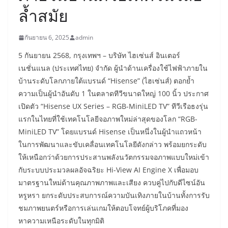
ล้ำสมัย
กันยายน 6, 2025
admin
5 กันยายน 2568, กรุงเทพฯ – บริษัท ไฮเซ่นส์ อินเตอร์
เนชั่นแนล (ประเทศไทย) จำกัด ผู้นำด้านเครื่องใช้ไฟฟ้าภายใน
บ้านระดับโลกภายใต้แบรนด์ “Hisense” (ไฮเซ่นส์) ตอกย้ำ
ความเป็นผู้นำอันดับ 1 ในตลาดทีวีขนาดใหญ่ 100 นิ้ว ประกาศ
เปิดตัว “Hisense UX Series – RGB-MiniLED TV” ทีวีเรือธงรุ่น
แรกในไทยที่ใช้เทคโนโลยีจอภาพใหม่ล่าสุดของโลก “RGB-
MiniLED TV” โดยแบรนด์ Hisense เป็นหนึ่งในผู้นำแถวหน้า
ในการพัฒนาและขับเคลื่อนเทคโนโลยีดังกล่าว พร้อมยกระดับ
ให้เหนือกว่าด้วยการประสานพลังนวัตกรรมจอภาพแบบใหม่เข้า
กับระบบประมวลผลอัจฉริยะ Hi-View AI Engine X เพื่อมอบ
มาตรฐานใหม่ด้านคุณภาพภาพและเสียง ควบคู่ไปกับดีไซน์อัน
หรูหรา ยกระดับประสบการณ์ความบันเทิงภายในบ้านทั้งการรับ
ชมภาพยนตร์หรือการเล่นเกมให้ตอบโจทย์ผู้บริโภคที่มอง
หาความเหนือระดับในทุกมิติ