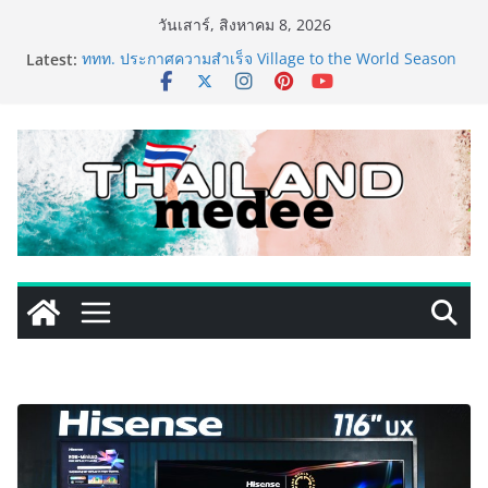
Skip
วันเสาร์, สิงหาคม 8, 2026
to
Latest:
ททท. ประกาศความสำเร็จ Village to the World Season
content
5 ผนึก 9 พันธมิตร ขับเคลื่อน ESG Tourism สืบสานพระ
ราชปณิธาน สร้างคุณค่าการท่องเที่ยวไทยอย่างยั่งยืน
เหิงลี่ แมนูแฟคเจอริ่ง เทคโนโลยี (ไทยแลนด์) เปิดโรงงาน
แห่งใหม่ในชลบุรี เดินหน้าขยายฐานการผลิตสู่เอเชียตะวัน
ออกเฉียงใต้ เสริมแกร่งยุทธศาสตร์ระดับโลก
TECNO ประกาศทรานส์ฟอร์มจากเกมมิ่งโฟน สู่ไลฟ์สไตล์
แฟชั่นไอเท็ม เสิร์ฟใหญ่ปักหมุดแลนมาร์คใหม่กลางสถานี
MRT วาง POVA 8 Series จุดเริ่มต้นครั้งสำคัญ
PIPPER STANDARD® เปิดตัวแชมพูอาบน้ำ และ โฟมอาบ
แห้งสัตว์เลี้ยง ชูนวัตกรรมพลังธรรมชาติ “Zero-Residue”
เลียขนได้ ปลอดภัย ไร้สารตกค้าง
เริ่มแล้ว! อ.ต.ก.แฟร์ 4 ภาค @ภาคกลาง “มนต์เสน่ห์เกษตร
ไทย สู่ใจกลางมหานคร” ชวนชิม ช้อป สินค้าเกษตร
คุณภาพจากทั่วไทย วันนี้ – 8 สิงหาคมนี้ ณ ลานคนเมือง