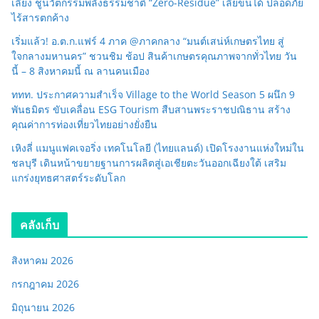
เลี้ยง ชูนวัตกรรมพลังธรรมชาติ “Zero-Residue” เลียขนได้ ปลอดภัย
ไร้สารตกค้าง
เริ่มแล้ว! อ.ต.ก.แฟร์ 4 ภาค @ภาคกลาง “มนต์เสน่ห์เกษตรไทย สู่
ใจกลางมหานคร” ชวนชิม ช้อป สินค้าเกษตรคุณภาพจากทั่วไทย วัน
นี้ – 8 สิงหาคมนี้ ณ ลานคนเมือง
ททท. ประกาศความสำเร็จ Village to the World Season 5 ผนึก 9
พันธมิตร ขับเคลื่อน ESG Tourism สืบสานพระราชปณิธาน สร้าง
คุณค่าการท่องเที่ยวไทยอย่างยั่งยืน
เหิงลี่ แมนูแฟคเจอริ่ง เทคโนโลยี (ไทยแลนด์) เปิดโรงงานแห่งใหม่ใน
ชลบุรี เดินหน้าขยายฐานการผลิตสู่เอเชียตะวันออกเฉียงใต้ เสริม
แกร่งยุทธศาสตร์ระดับโลก
คลังเก็บ
สิงหาคม 2026
กรกฎาคม 2026
มิถุนายน 2026