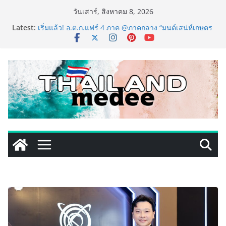
Skip
วันเสาร์, สิงหาคม 8, 2026
to
Latest:
เริ่มแล้ว! อ.ต.ก.แฟร์ 4 ภาค @ภาคกลาง “มนต์เสน่ห์เกษตร
content
ไทย สู่ใจกลางมหานคร” ชวนชิม ช้อป สินค้าเกษตร
คุณภาพจากทั่วไทย วันนี้ – 8 สิงหาคมนี้ ณ ลานคนเมือง
ททท. ประกาศความสำเร็จ Village to the World Season
5 ผนึก 9 พันธมิตร ขับเคลื่อน ESG Tourism สืบสานพระ
ราชปณิธาน สร้างคุณค่าการท่องเที่ยวไทยอย่างยั่งยืน
เหิงลี่ แมนูแฟคเจอริ่ง เทคโนโลยี (ไทยแลนด์) เปิดโรงงาน
แห่งใหม่ในชลบุรี เดินหน้าขยายฐานการผลิตสู่เอเชียตะวัน
ออกเฉียงใต้ เสริมแกร่งยุทธศาสตร์ระดับโลก
LORDNINE จัดศึกคนดังสายเกม ไทย ปะทะ ฟิลิปปินส์ ใน
“Rise of the Tenth Lord” เปิดสงครามกิลด์ข้ามประเทศ
ฉลองเซิร์ฟเวอร์ใหม่ เฮเลนา
PIPPER STANDARD® เปิดตัวแชมพูอาบน้ำ และ โฟมอาบ
แห้งสัตว์เลี้ยง ชูนวัตกรรมพลังธรรมชาติ “Zero-Residue”
เลียขนได้ ปลอดภัย ไร้สารตกค้าง