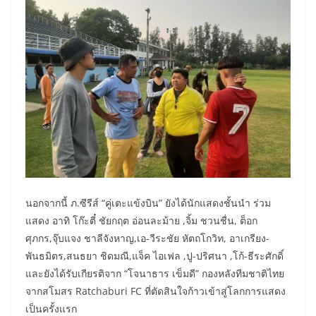
นอกจากนี้ ภ.ซีรีส์ “คู่เตะแข้งบิน” ยังได้นักแสดงชั้นนำ ร่วม
แสดง อาทิ โก๊ะตี๋ ชัยกฤต อ่อนละม้าย ,จิ้ม ชวนชื่น, ต็อก
ศุภกร,จุ๊บแจง ชาลีจังหาญ,เอ-วีระชัย หัตถโกวิท, อาเกรียง-
พันธมิตร,สนธยา ชิดมณี,แจ็ค ไอเฟล ,ปู-ปริศนา ,โก้-ธีระศักดิ์
และยังได้รับเกียรติจาก “โจนาธาร เข็มดี” กองหลังทีมชาติไทย
จากสโมสร Ratchaburi FC ที่ตัดสินใจก้าวเข้าสู่โลกการแสดง
เป็นครั้งแรก