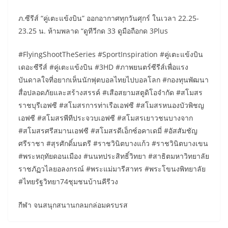
ภ.ซีรีส์ “คู่เตะแข้งบิน” ออกอากาศทุกวันศุกร์ ในเวลา 22.25-
23.25 น. ห้ามพลาด “ดูทีวีกด 33 ดูมือถือกด 3Plus
#FlyingShootTheSeries #SportInspiration #คู่เตะแข้งบิน
เดอะซีรีส์ #คู่เตะแข้งบิน #3HD #ภาพยนตร์ซีรีส์เพื่อแรง
บันดาลใจที่อยากเห็นนักฟุตบอลไทยไปบอลโลก #กองทุนพัฒนา
สื่อปลอดภัยและสร้างสรรค์ #เสือสยามสตูดิโอจำกัด #สโมสร
ราชบุรีเอฟซี #สโมสรการท่าเรือเอฟซี #สโมสรหนองบัวพิชญ
เอฟซี #สโมสรพีทีประจวบเอฟซี #สโมสรเยาวชนบางจาก
#สโมสรศรีสมานเอฟซี #สโมสรดีเอ็กซ์อคาเดมี่ #อัสสัมชัญ
ศรีราชา #สุรศักดิ์มนตรี #ราชวินิตบางแก้ว #ราชวินิตบางเขน
#พระหฤทัยดอนเมือง #นนทประสิทธิ์วิทยา #สาธิตมหาวิทยาลัย
ราชภัฏวไลยอลงกรณ์ #พระแม่มารีสาทร #พระโขนงพิทยาลัย
#ไทยรัฐวิทยา74ชุมชนบ้านคีรีวง
กีฬา จนสนุกสนานกลมกล่อมครบรส