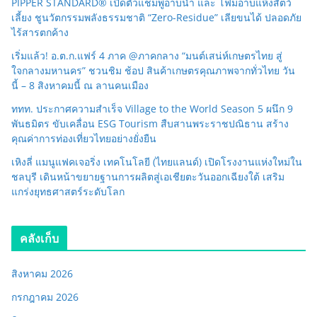
PIPPER STANDARD® เปิดตัวแชมพูอาบน้ำ และ โฟมอาบแห้งสัตว์
เลี้ยง ชูนวัตกรรมพลังธรรมชาติ “Zero-Residue” เลียขนได้ ปลอดภัย
ไร้สารตกค้าง
เริ่มแล้ว! อ.ต.ก.แฟร์ 4 ภาค @ภาคกลาง “มนต์เสน่ห์เกษตรไทย สู่
ใจกลางมหานคร” ชวนชิม ช้อป สินค้าเกษตรคุณภาพจากทั่วไทย วัน
นี้ – 8 สิงหาคมนี้ ณ ลานคนเมือง
ททท. ประกาศความสำเร็จ Village to the World Season 5 ผนึก 9
พันธมิตร ขับเคลื่อน ESG Tourism สืบสานพระราชปณิธาน สร้าง
คุณค่าการท่องเที่ยวไทยอย่างยั่งยืน
เหิงลี่ แมนูแฟคเจอริ่ง เทคโนโลยี (ไทยแลนด์) เปิดโรงงานแห่งใหม่ใน
ชลบุรี เดินหน้าขยายฐานการผลิตสู่เอเชียตะวันออกเฉียงใต้ เสริม
แกร่งยุทธศาสตร์ระดับโลก
คลังเก็บ
สิงหาคม 2026
กรกฎาคม 2026