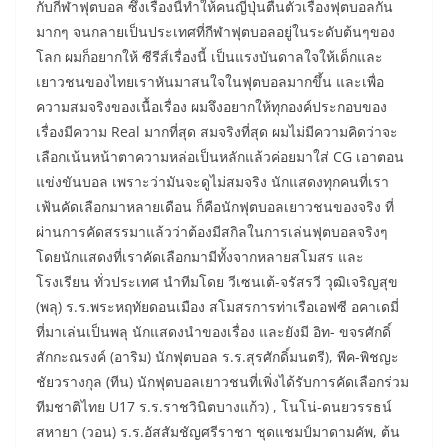
กับกีฬาฟุตบอล ซึ่งเรื่องนี้ทำให้คนญี่ปุ่นตื่นตัวเรื่องฟุตบอลกัน
มากๆ จนกลายเป็นประเทศที่กีฬาฟุตบอลอยู่ในระดับต้นๆของ
โลก ผมก็อยากให้ ซีรีส์เรื่องนี้ เป็นแรงบันดาลใจให้เด็กและ
เยาวชนของไทยเราหันมาสนใจในฟุตบอลมากขึ้น และเพื่อ
ความสมจริงของเนื้อเรื่อง ผมจึงอยากให้ทุกองค์ประกอบของ
เรื่องมีความ Real มากที่สุด สมจริงที่สุด ผมไม่มีความคิดว่าจะ
เลือกเน้นหน้าตาความหล่อเป็นหลักแล้วค่อยมาใส่ CG เอาตอน
แข่งขันบอล เพราะว่ามันจะดูไม่สมจริง นักแสดงทุกคนที่เรา
เฟ้นคัดเลือกมาหลายเดือน ก็คือนักฟุตบอลเยาวชนของจริง ที่
ผ่านการคัดสรรมาแล้วว่าต้องมีสกิลในการเล่นฟุตบอลจริงๆ
โดยนักแสดงที่เราคัดเลือกมามีทั้งจากหลายสโมสร และ
โรงเรียน ทั่วประเทศ นำทีมโดย วีเซนเต้-จรัสรวี วุฒิเจริญสุข
(พลุ) ร.ร.พระหฤทัยดอนเมือง สโมสรการท่าเรือเอฟซี อคาเดมี่
ที่มาเล่นเป็นพลุ นักแสดงนำของเรื่อง และยังมี อิท- ขจรศักดิ์
สักกะณรงค์ (อาริม) นักฟุตบอล ร.ร.สุรศักดิ์มนตรี), พีค-พิชญะ
ชัยวรางกุล (ทีน) นักฟุตบอลเยาวชนที่เพิ่งได้รับการคัดเลือกร่วม
ทีมชาติไทย U17 ร.ร.ราชวินิตบางแก้ว) , โนโน่-ดนยวรรธน์
สหายา (วอน) ร.ร.อัสสัมชัญศรีราชา ชุดแชมป์มาดามคัพ, ต้น