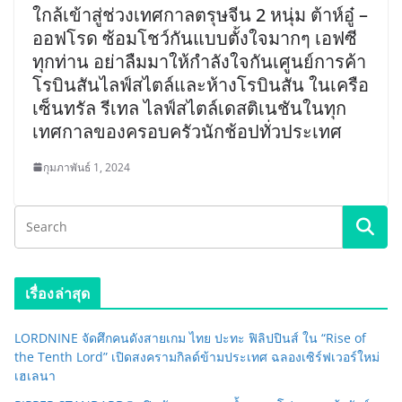
ใกล้เข้าสู่ช่วงเทศกาลตรุษจีน 2 หนุ่ม ต้าห์อู๋ –
ออฟโรด ซ้อมโชว์กันแบบตั้งใจมากๆ เอฟซี
ทุกท่าน อย่าลืมมาให้กำลังใจกันเศูนย์การค้า
โรบินสันไลฟ์สไตล์และห้างโรบินสัน ในเครือ
เซ็นทรัล รีเทล ไลฟ์สไตล์เดสติเนชันในทุก
เทศกาลของครอบครัวนักช้อปทั่วประเทศ
กุมภาพันธ์ 1, 2024
เรื่องล่าสุด
LORDNINE จัดศึกคนดังสายเกม ไทย ปะทะ ฟิลิปปินส์ ใน “Rise of
the Tenth Lord” เปิดสงครามกิลด์ข้ามประเทศ ฉลองเซิร์ฟเวอร์ใหม่
เฮเลนา