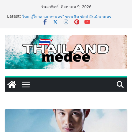
Skip
วันอาทิตย์, สิงหาคม 9, 2026
to
Latest:
เริ่มแล้ว! อ.ต.ก.แฟร์ 4 ภาค @ภาคกลาง “มนต์เสน่ห์เกษตร
content
ไทย สู่ใจกลางมหานคร” ชวนชิม ช้อป สินค้าเกษตร
คุณภาพจากทั่วไทย วันนี้ – 8 สิงหาคมนี้ ณ ลานคนเมือง
ททท. ประกาศความสำเร็จ Village to the World Season
5 ผนึก 9 พันธมิตร ขับเคลื่อน ESG Tourism สืบสานพระ
ราชปณิธาน สร้างคุณค่าการท่องเที่ยวไทยอย่างยั่งยืน
เหิงลี่ แมนูแฟคเจอริ่ง เทคโนโลยี (ไทยแลนด์) เปิดโรงงาน
แห่งใหม่ในชลบุรี เดินหน้าขยายฐานการผลิตสู่เอเชียตะวัน
ออกเฉียงใต้ เสริมแกร่งยุทธศาสตร์ระดับโลก
LORDNINE จัดศึกคนดังสายเกม ไทย ปะทะ ฟิลิปปินส์ ใน
“Rise of the Tenth Lord” เปิดสงครามกิลด์ข้ามประเทศ
ฉลองเซิร์ฟเวอร์ใหม่ เฮเลนา
PIPPER STANDARD® เปิดตัวแชมพูอาบน้ำ และ โฟมอาบ
แห้งสัตว์เลี้ยง ชูนวัตกรรมพลังธรรมชาติ “Zero-Residue”
เลียขนได้ ปลอดภัย ไร้สารตกค้าง