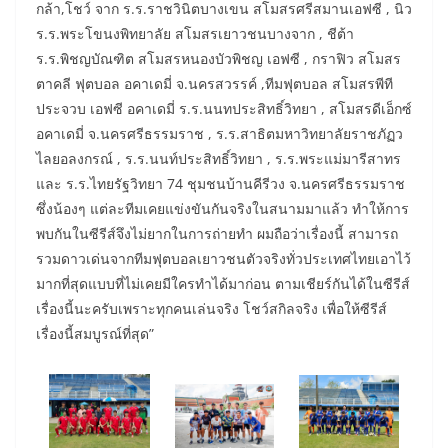
กล้า,โชว์ จาก ร.ร.ราชวินิตบางเขน สโมสรศรีสมานเอฟซี , นิว
ร.ร.พระโขนงพิทยาลัย สโมสรเยาวชนบางจาก , ชีต้า
ร.ร.พิชญบัณฑิต สโมสรหนองบัวพิชญ เอฟซี , กราฟิว สโมสร
ตาคลี ฟุตบอล อคาเดมี่ จ.นครสวรรค์ ,ทีมฟุตบอล สโมสรพีที
ประจวบ เอฟซี อคาเดมี่ ร.ร.นนทประสิทธิ์วิทยา , สโมสรดีเอ็กซ์
อคาเดมี่ จ.นครศรีธรรมราช , ร.ร.สาธิตมหาวิทยาลัยราชภัฏว
ไลยอลงกรณ์ , ร.ร.นนท์ประสิทธิ์วิทยา , ร.ร.พระแม่มารีสาทร
และ ร.ร.ไทยรัฐวิทยา 74 ชุมชนบ้านคีรีวง จ.นครศรีธรรมราช
ซึ่งน้องๆ แต่ละทีมเคยแข่งขันกันจริงในสนามมาแล้ว ทำให้การ
พบกันในซีรีส์จึงไม่ยากในการถ่ายทำ ผมถือว่าเรื่องนี้ สามารถ
รวมดาวเด่นจากทีมฟุตบอลเยาวชนตัวจริงทั่วประเทศไทยเอาไว้
มากที่สุดแบบที่ไม่เคยมีใครทำได้มาก่อน ตามเชียร์กันได้ในซีรีส์
เรื่องนี้นะครับเพราะทุกคนเล่นจริง โชว์สกิลจริง เพื่อให้ซีรีส์
เรื่องนี้สมบูรณ์ที่สุด”